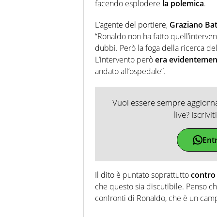
facendo esplodere
la polemica
.
L’agente del portiere,
Graziano Batt
“Ronaldo non ha fatto quell’interven
dubbi. Però la foga della ricerca de
L’intervento però
era evidentemen
andato all’ospedale”.
Vuoi essere sempre aggiornat
live? Iscrivi
Ent
Il dito è puntato soprattutto
contro l
che questo sia discutibile. Penso ch
confronti di Ronaldo, che è un camp