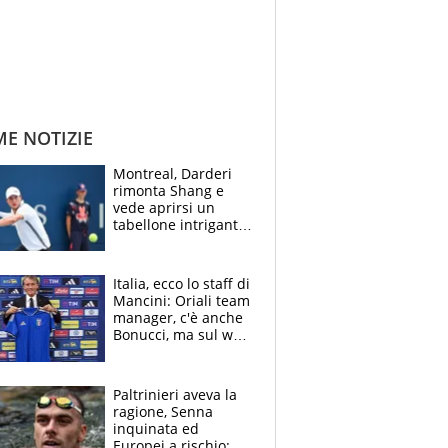
ME NOTIZIE
Montreal, Darderi
rimonta Shang e
vede aprirsi un
tabellone intrigante:
"Penso solo a
Borges, ma sono
felice del mio livello"
Italia, ecco lo staff di
Mancini: Oriali team
manager, c'è anche
Bonucci, ma sul web
infuria la polemica
Paltrinieri aveva la
ragione, Senna
inquinata ed
Europei a rischio: