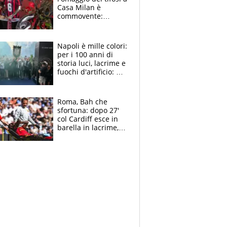
Casa Milan è
commovente:
maglie, bandiere,
sciarpe, lacrime e
bigliettini
Napoli è mille colori:
per i 100 anni di
storia luci, lacrime e
fuochi d'artificio: De
Laurentiis salta al
coro anti-Juve
Roma, Bah che
sfortuna: dopo 27'
col Cardiff esce in
barella in lacrime,
Dybala rigore da
schiaffi, i giallorossi
prendono 3 gol in
45'