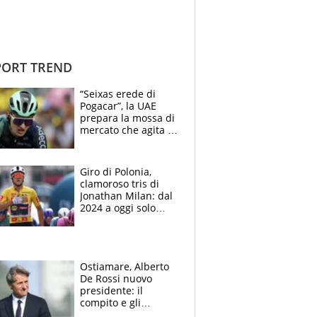
ORT TREND
“Seixas erede di
Pogacar”, la UAE
prepara la mossa di
mercato che agita la
Francia. Ciccone,
che beffa alla Vuelta
a Burgos
Giro di Polonia,
clamoroso tris di
Jonathan Milan: dal
2024 a oggi solo
Pogacar ha vinto più
di lui. Bene Romele
e Skerl
Ostiamare, Alberto
De Rossi nuovo
presidente: il
compito e gli
obiettivi ricevuti dal