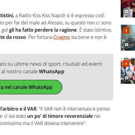
istini,
a Radio Kiss Kiss Napoli si è espresso così:
to per far del male ad Alessio, su questo non ci sono
l gol
gli ha fatto perdere la ragione
. È stato istintivo.
te da rosso
. Per fortuna
Cragno
sta bene e non è
o su ultime news di sport, risultati ed eventi
ti al nostro canale
WhatsApp
ra nel canale WhatsApp
’arbitro e il VAR
: “Il VAR non è intervenuto e penso
e ci sia stato
un po’ di timore reverenziale
nei
ionissimo ma il VAR doveva intervenire”.