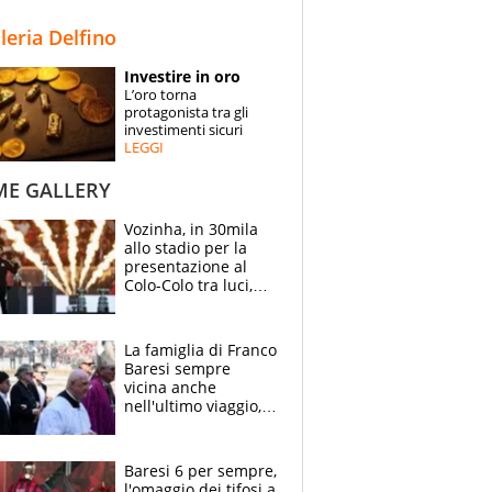
STORIE
lleria Delfino
SPECIALI
Investire in oro
L’oro torna
ESPERTI
protagonista tra gli
investimenti sicuri
LEGGI
CONTATTI
ME GALLERY
Vozinha, in 30mila
allo stadio per la
presentazione al
Colo-Colo tra luci,
spettacolo, elicotteri
e paracadutisti
La famiglia di Franco
Baresi sempre
vicina anche
nell'ultimo viaggio,
la moglie Maura, i
figli e i suoi cari
circondati
Baresi 6 per sempre,
dall'affetto dei tifosi
l'omaggio dei tifosi a