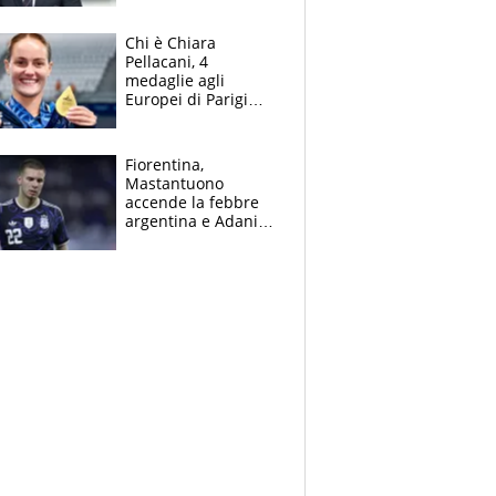
figlio Daniele
Chi è Chiara
Pellacani, 4
medaglie agli
Europei di Parigi
2026, papà
Giampaolo
giornalista, mamma
Fiorentina,
insegnante e il
Mastantuono
fratello calciatore
accende la febbre
argentina e Adani
impazzisce. Ma
Antognoni ‘rovina la
festa’ a Commisso