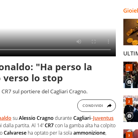
Gioie
ULTI
Ronaldo: "Ha perso la
 verso lo stop
di CR7 sul portiere del Cagliari Cragno.
CONDIVIDI
naldo
su
Alessio Cragno
durante
Cagliari
–
Juventus
 dalla partita. Al 14′
CR7
con la gamba alta ha colpito
ro
Calvarese
ha optato per la sola
ammonizione
,