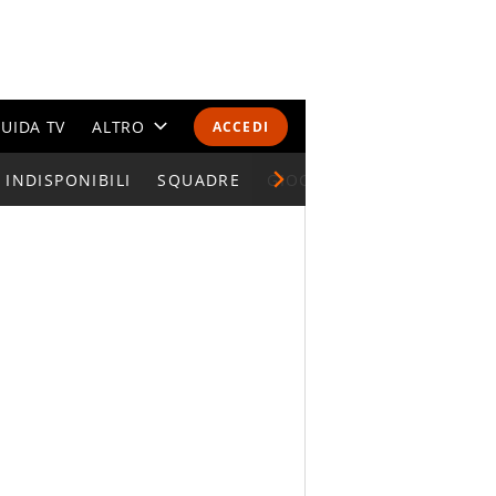
UIDA TV
ALTRO
ACCEDI
INDISPONIBILI
CALENDARI E CLASSIFICHE
SQUADRE
GIOCATORI SERIE A
ALTRI SPORT
MONDIALI 2026
OLIMPIADI
GOSSIP
LIFESTYLE