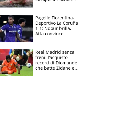
allenamenti fermi,
cosa succede
adesso
Pagelle Fiorentina-
Deportivo La Coruña
1-1: Ndour brilla,
Atta convince.
Pongracic rovina
tutto nel finale
Real Madrid senza
freni: l’acquisto
record di Diomande
che batte Zidane e
Ronaldo. Vinicius
rinnova: le cifre