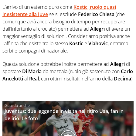
L’arrivo di un esterno puro come
Kostic
, ruolo quasi
inesistente alla
Juve
se si esclude
Federico Chiesa
(che
comunque avrà ancora bisogno di tempo per recuperare
dall’infortunio al crociato) permetterà ad
Allegri
di avere un
maggior ventaglio di soluzioni. Consideriamo positiva anche
l’affinità che esiste tra lo stesso
Kostic
e
Vlahovic
, entrambi
serbi e compagni di nazionale.
Questa soluzione potrebbe inoltre permettere ad
Allegri
di
spostare
Di Maria
da mezz’ala (ruolo già sostenuto con
Carlo
Ancelotti
al
Real
, con ottimi risultati, nell’anno della
Decima
).
Juventus: due leggende in visita nel ritiro Usa, fan in
delirio. Le foto