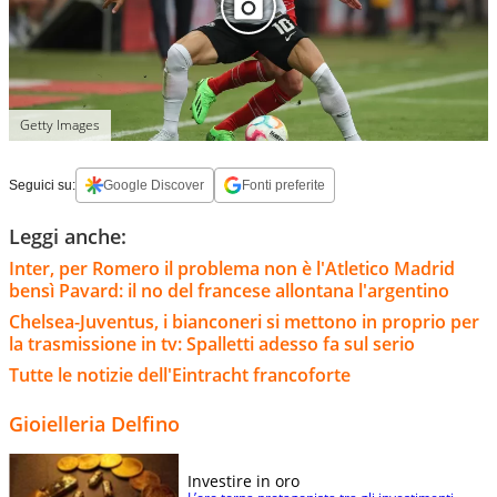
Getty Images
Seguici su:
Google Discover
Fonti preferite
Leggi anche:
Inter, per Romero il problema non è l'Atletico Madrid
bensì Pavard: il no del francese allontana l'argentino
Chelsea-Juventus, i bianconeri si mettono in proprio per
la trasmissione in tv: Spalletti adesso fa sul serio
Tutte le notizie dell'Eintracht francoforte
Gioielleria Delfino
Investire in oro