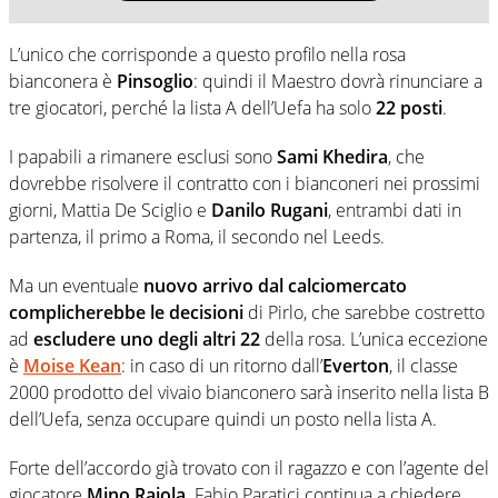
L’unico che corrisponde a questo profilo nella rosa
bianconera è
Pinsoglio
: quindi il Maestro dovrà rinunciare a
tre giocatori, perché la lista A dell’Uefa ha solo
22 posti
.
I papabili a rimanere esclusi sono
Sami Khedira
, che
dovrebbe risolvere il contratto con i bianconeri nei prossimi
giorni, Mattia De Sciglio e
Danilo Rugani
, entrambi dati in
partenza, il primo a Roma, il secondo nel Leeds.
Ma un eventuale
nuovo arrivo dal calciomercato
complicherebbe le decisioni
di Pirlo, che sarebbe costretto
ad
escludere uno degli altri 22
della rosa. L’unica eccezione
è
Moise Kean
: in caso di un ritorno dall’
Everton
, il classe
2000 prodotto del vivaio bianconero sarà inserito nella lista B
dell’Uefa, senza occupare quindi un posto nella lista A.
Forte dell’accordo già trovato con il ragazzo e con l’agente del
giocatore
Mino Raiola,
Fabio Paratici continua a chiedere