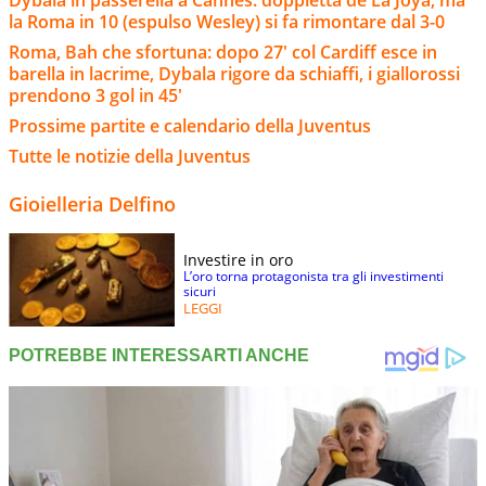
Dybala in passerella a Cannes: doppietta de La Joya, ma
la Roma in 10 (espulso Wesley) si fa rimontare dal 3-0
Roma, Bah che sfortuna: dopo 27' col Cardiff esce in
barella in lacrime, Dybala rigore da schiaffi, i giallorossi
prendono 3 gol in 45'
Prossime partite e calendario della Juventus
Tutte le notizie della Juventus
Gioielleria Delfino
Investire in oro
L’oro torna protagonista tra gli investimenti
sicuri
LEGGI