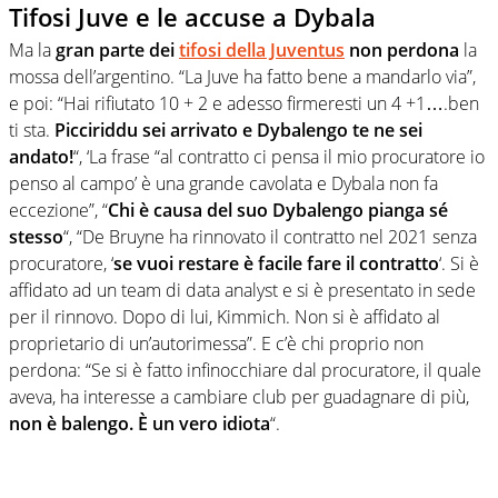
Tifosi Juve e le accuse a Dybala
Ma la
gran parte dei
tifosi della Juventus
non perdona
la
mossa dell’argentino. “L
a Juve ha fatto bene a mandarlo via”,
e poi: “Hai rifiutato 10 + 2 e adesso firmeresti un 4 +1….ben
ti sta.
Picciriddu sei arrivato e
Dybalengo
te ne sei
andato!
“, ‘La frase “al contratto ci pensa il mio procuratore io
penso al campo’ è una grande cavolata e Dybala non fa
eccezione”, “
Chi è causa del suo
Dybalengo
pianga sé
stesso
“, “De Bruyne ha rinnovato il contratto nel 2021 senza
procuratore, ‘
se vuoi restare è facile fare il contratto
‘. Si è
affidato ad un team di data analyst e si è presentato in sede
per il rinnovo. Dopo di lui, Kimmich. Non si è affidato al
proprietario di un’autorimessa”. E c’è chi proprio non
perdona: “Se si è fatto infinocchiare dal procuratore, il quale
aveva, ha interesse a cambiare club per guadagnare di più,
non è balengo. È un vero idiota
“.