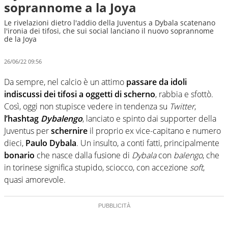
soprannome a la Joya
Le rivelazioni dietro l'addio della Juventus a Dybala scatenano
l'ironia dei tifosi, che sui social lanciano il nuovo soprannome
de la Joya
26/06/22 09:56
Da sempre, nel calcio è un attimo
passare da idoli
indiscussi dei tifosi a oggetti di scherno
, rabbia e sfottò.
Così, oggi non stupisce vedere in tendenza su
Twitter
,
l’hashtag
Dybalengo
, lanciato e spinto dai supporter della
Juventus per
schernire
il proprio ex vice-capitano e numero
dieci,
Paulo Dybala
. Un insulto, a conti fatti, principalmente
bonario
che nasce dalla fusione di
Dybala
con
balengo
, che
in torinese significa stupido, sciocco, con accezione
soft
,
quasi amorevole.