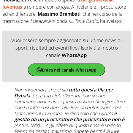
Juventus
a rompere con
la Joya
. A rivelarle è il procuratore
ed ex difensore,
Massimo Brambati
, che nel corso della
trasmissione
Maracanà
in onda su
Tmw Radio
, ha svelato:
Vuoi essere sempre aggiornato su ultime news di
sport, risultati ed eventi live? Iscriviti al nostro
canale
WhatsApp
Entra nel canale WhatsApp
Non mi sembra che ci sia
tutta questa fila per
Dybala
. Certi top club d’Europa non si sono
nemmeno avvicinati e questo mostra che il giocatore
non ha fatto così bene alla Juve da poter avere così
tanto appeal in Europa. Io dico solo che Dybala
è
gestito da un procuratore che procuratore non è
(
Antun, Ndr
)… e gli effetti di questa cosa si vedono.
Penso sia gestito malissimo. Sapete perché la Juve