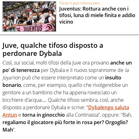
Forse ti può interessare
Juventus: Rottura anche con i
tifosi, luna di miele finita e addio
vicino
Juve, qualche tifoso disposto a
perdonare Dybala
Così, sui social, molti tifosi della Juve ora provano
anche un
po’ di tenerezza
per Dybala e il nuovo soprannome de
la
Joya
non può che essere interpretato come un
insulto
bonario
, come, per esempio, quello che rivolgerebbe un
genitore a un bambino che ha appena rovesciato un
bicchiere d’acqua… Qualche tifoso sembra, così, anche
disposto a perdonare Dybala e scrive: “
Dybalengo saluta
Antun
e
torna in ginocchio
alla Continassa”, oppure: “Bah,
regaliamo il giocatore più forte in rosa per? Orgoglio?
Mah
“.