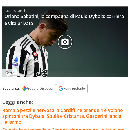
Oriana Sabatini, la compagna di Paulo Dybala: carriera
e vita privata
Getty
Seguici su:
Google Discover
Fonti preferite
Leggi anche:
Roma a pezzi e nervosa: a Cardiff ne prende 4 e volano
spintoni tra Dybala, Soulé e Cristante. Gasperini lancia
l'allarme