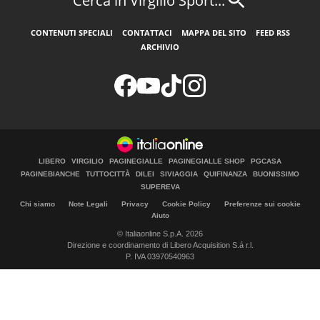
Cerca in Virgilio Sport...
CONTENUTI SPECIALI
CONTATTACI
MAPPA DEL SITO
FEED RSS
ARCHIVIO
LIBERO
VIRGILIO
PAGINEGIALLE
PAGINEGIALLE SHOP
PGCASA
PAGINEBIANCHE
TUTTOCITTÀ
DILEI
SIVIAGGIA
QUIFINANZA
BUONISSIMO
SUPEREVA
Chi siamo
Note Legali
Privacy
Cookie Policy
Preferenze sui cookie
Aiuto
© Italiaonline S.p.A. 2026
Direzione e coordinamento di Libero Acquisition S.á r.l.
P. IVA 03970540963