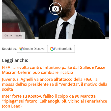
Getty Images
Seguici su:
Google Discover
Fonti preferite
Leggi anche:
FIFA, la rivolta contro Infantino parte dal Galles e l’asse
Macron-Ceferin può cambiare il calcio
Juventus, Agnelli va ancora all’attacco della FIGC: la
mossa dell’ex presidente sa di “vendetta”, il motivo della
scelta
Inter forte su Kostov, fallito il colpo da 90 Marotta
“ripiega” sul futuro: Calhanoglu più vicino al Fenerbahce
(con Leao)