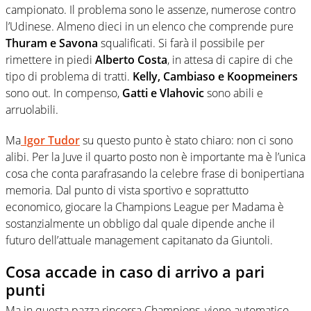
campionato. Il problema sono le assenze, numerose contro
l’Udinese. Almeno dieci in un elenco che comprende pure
Thuram e Savona
squalificati. Si farà il possibile per
rimettere in piedi
Alberto Costa
, in attesa di capire di che
tipo di problema di tratti.
Kelly, Cambiaso e Koopmeiners
sono out. In compenso,
Gatti e Vlahovic
sono abili e
arruolabili.
Ma
Igor Tudor
su questo punto è stato chiaro: non ci sono
alibi. Per la Juve il quarto posto non è importante ma è l’unica
cosa che conta parafrasando la celebre frase di bonipertiana
memoria. Dal punto di vista sportivo e soprattutto
economico, giocare la Champions League per Madama è
sostanzialmente un obbligo dal quale dipende anche il
futuro dell’attuale management capitanato da Giuntoli.
Cosa accade in caso di arrivo a pari
punti
Ma in questa pazza rincorsa Champions, viene automatico