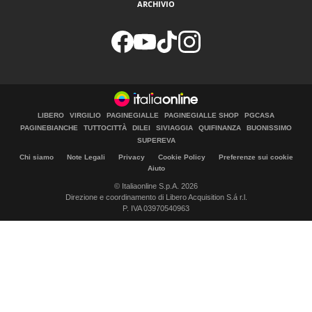
ARCHIVIO
LIBERO
VIRGILIO
PAGINEGIALLE
PAGINEGIALLE SHOP
PGCASA
PAGINEBIANCHE
TUTTOCITTÀ
DILEI
SIVIAGGIA
QUIFINANZA
BUONISSIMO
SUPEREVA
Chi siamo
Note Legali
Privacy
Cookie Policy
Preferenze sui cookie
Aiuto
© Italiaonline S.p.A. 2026
Direzione e coordinamento di Libero Acquisition S.á r.l.
P. IVA 03970540963