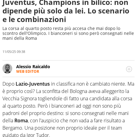
Juventus, Champions in bilico: non
dipende più solo da lei. Lo scenario
e le combinazioni
La corsa al quarto posto resta più accesa che mai dopo lo
scontro dell'Olimpico. I bianconeri si sono però consegnati nelle
mani della Roma
11/05/25 09:38
Alessio Raicaldo
WEB EDITOR
Un figlio che si chiama Diego e la tesi di laurea sugli stadi
di proprietà in Italia. Il calcio quale filo conduttore
Dopo
Lazio-Juventus
in classifica non è cambiato niente. Ma
irrinunciabile tra passione e professione. Per Virgilio
è proprio così? La sconfitta del Bologna aveva alleggerito la
Sport indaga, approfondisce e scandaglia l'universo
Vecchia Signora togliendole di fatto una candidata alla corsa
mondo dello sport per antonomasia
al quarto posto. Però i bianconeri ad oggi non sono più
padroni del proprio destino: si sono consegnati nelle mani
della
Roma
, con l’auspicio che non vada a fare risultato a
Bergamo. Una posizione non proprio ideale per il team
guidato da Igor Tudor.