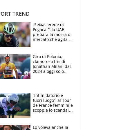
ORT TREND
“Seixas erede di
Pogacar”, la UAE
prepara la mossa di
mercato che agita la
Francia. Ciccone,
che beffa alla Vuelta
a Burgos
Giro di Polonia,
clamoroso tris di
Jonathan Milan: dal
2024 a oggi solo
Pogacar ha vinto più
di lui. Bene Romele
e Skerl
“Intimidatorio e
fuori luogo”, al Tour
de France femminile
scoppia lo scandalo:
un uomo controlla i
reggiseni delle
atlete
Lo voleva anche la