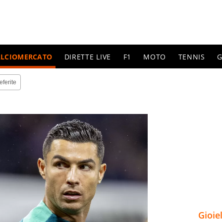
ALCIOMERCATO
DIRETTE LIVE
F1
MOTO
TENNIS
G
eferite
Gioie