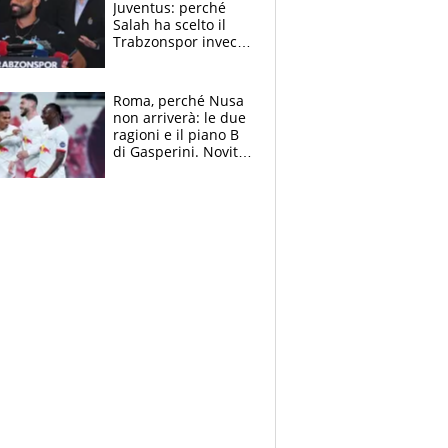
Juventus: perché
Salah ha scelto il
Trabzonspor invece
di un top club
Roma, perché Nusa
non arriverà: le due
ragioni e il piano B
di Gasperini. Novità
su Pellegrini e
Cacciamani