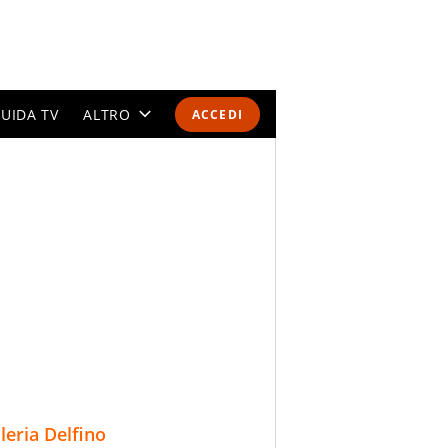
UIDA TV
ALTRO
ACCEDI
CALENDARI E CLASSIFICHE
ALTRI SPORT
MONDIALI 2026
OLIMPIADI
GOSSIP
LIFESTYLE
lleria Delfino