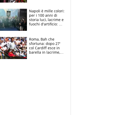
maglie, bandiere,
sciarpe, lacrime e
bigliettini
Napoli è mille colori:
per i 100 anni di
storia luci, lacrime e
fuochi d'artificio: De
Laurentiis salta al
coro anti-Juve
Roma, Bah che
sfortuna: dopo 27'
col Cardiff esce in
barella in lacrime,
Dybala rigore da
schiaffi, i giallorossi
prendono 3 gol in
45'