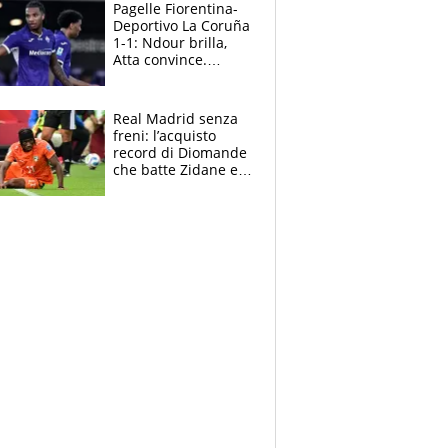
adesso
Pagelle Fiorentina-
Deportivo La Coruña
1-1: Ndour brilla,
Atta convince.
Pongracic rovina
tutto nel finale
Real Madrid senza
freni: l’acquisto
record di Diomande
che batte Zidane e
Ronaldo. Vinicius
rinnova: le cifre