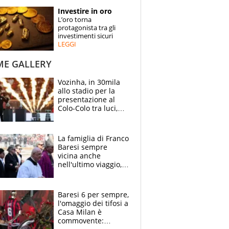
STORIE
Investire in oro
L’oro torna
SPECIALI
protagonista tra gli
investimenti sicuri
LEGGI
ESPERTI
ME GALLERY
CONTATTI
Vozinha, in 30mila
allo stadio per la
presentazione al
Colo-Colo tra luci,
spettacolo, elicotteri
e paracadutisti
La famiglia di Franco
Baresi sempre
vicina anche
nell'ultimo viaggio,
la moglie Maura, i
figli e i suoi cari
circondati
Baresi 6 per sempre,
dall'affetto dei tifosi
l'omaggio dei tifosi a
Casa Milan è
commovente: