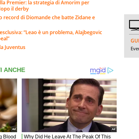
lla Premier: la strategia di Amorim per
 dopo il derby
sto record di Diomande che batte Zidane e
 esclusiva: “Leao è un problema, Alajbegovic
peal”
GUI
la Juventus
Even