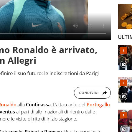
ULTI
ano Ronaldo è arrivato,
n Allegri
nire il suo futuro: le indiscrezioni da Parigi
CONDIVIDI
 Ronaldo
alla
Continassa
. L’attaccante del
Portogallo
ventus
al pari di altri nazionali di rientro dalle
ere le visite di rito di inizio stagione.
 Kulusevski, Rabiot e Ramsey.
Per il cinque volte