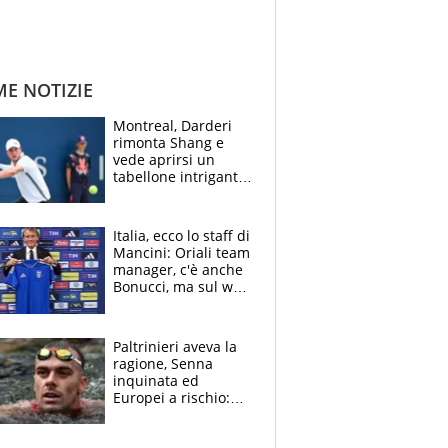
ME NOTIZIE
Montreal, Darderi
rimonta Shang e
vede aprirsi un
tabellone intrigante:
"Penso solo a
Borges, ma sono
felice del mio livello"
Italia, ecco lo staff di
Mancini: Oriali team
manager, c'è anche
Bonucci, ma sul web
infuria la polemica
Paltrinieri aveva la
ragione, Senna
inquinata ed
Europei a rischio:
allenamenti fermi,
cosa succede