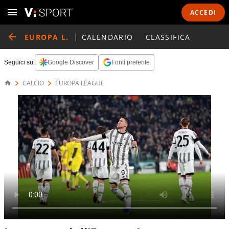
ACCEDI
EUROPA L.
CALENDARIO
CLASSIFICA
Seguici su:
Google Discover
Fonti preferite
CALCIO
EUROPA LEAGUE