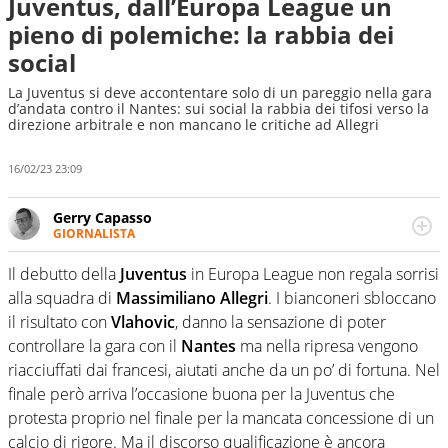
Juventus, dall’Europa League un
pieno di polemiche: la rabbia dei
social
La Juventus si deve accontentare solo di un pareggio nella gara
d’andata contro il Nantes: sui social la rabbia dei tifosi verso la
direzione arbitrale e non mancano le critiche ad Allegri
16/02/23 23:09
Gerry Capasso
GIORNALISTA
Per lui gli sport americani non hanno segreti: basket,
football, baseball e la capacità innata di trovare la notizia
Il debutto della
Juventus
in Europa League non regala sorrisi
dove altri non vedono granché
alla squadra di
Massimiliano Allegri
. I bianconeri sbloccano
il risultato con
Vlahovic
, danno la sensazione di poter
controllare la gara con il
Nantes
ma nella ripresa vengono
riacciuffati dai francesi, aiutati anche da un po’ di fortuna. Nel
finale però arriva l’occasione buona per la Juventus che
protesta proprio nel finale per la mancata concessione di un
calcio di rigore. Ma il discorso qualificazione è ancora