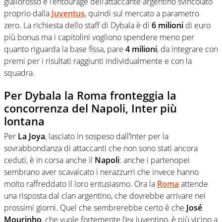
giallorosso e l’entourage dell’attaccante argentino svincolato
proprio dalla
Juventus
, quindi sul mercato a parametro
zero. La richiesta dello staff di Dybala è di
6 milioni
di euro
più bonus ma i capitolini vogliono spendere meno per
quanto riguarda la base fissa, pare
4 milioni
, da integrare con
premi per i risultati raggiunti individualmente e con la
squadra.
Per Dybala la Roma fronteggia la
concorrenza del Napoli, Inter più
lontana
Per
La Joya
, lasciato in sospeso dall’Inter per la
sovrabbondanza di attaccanti che non sono stati ancora
ceduti, è in corsa anche il
Napoli
: anche i partenopei
sembrano aver scavalcato i nerazzurri che invece hanno
molto raffreddato il loro entusiasmo. Ora la
Roma
attende
una risposta dal clan argentino, che dovrebbe arrivare nei
prossimi giorni. Quel che sembrerebbe certo è che
José
Mourinho
, che vuole fortemente l’ex juventino, è più vicino a