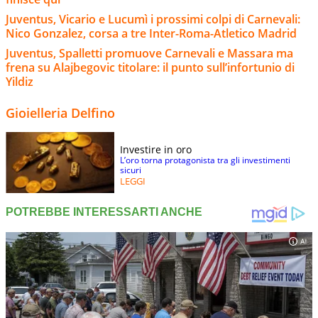
Juventus, Vicario e Lucumì i prossimi colpi di Carnevali:
Nico Gonzalez, corsa a tre Inter-Roma-Atletico Madrid
Juventus, Spalletti promuove Carnevali e Massara ma
frena su Alajbegovic titolare: il punto sull’infortunio di
Yildiz
Gioielleria Delfino
Investire in oro
L’oro torna protagonista tra gli investimenti
sicuri
LEGGI