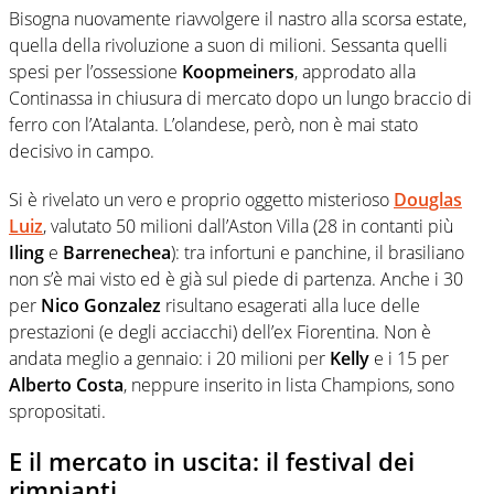
Bisogna nuovamente riavvolgere il nastro alla scorsa estate,
quella della rivoluzione a suon di milioni. Sessanta quelli
spesi per l’ossessione
Koopmeiners
, approdato alla
Continassa in chiusura di mercato dopo un lungo braccio di
ferro con l’Atalanta. L’olandese, però, non è mai stato
decisivo in campo.
Si è rivelato un vero e proprio oggetto misterioso
Douglas
Luiz
, valutato 50 milioni dall’Aston Villa (28 in contanti più
Iling
e
Barrenechea
): tra infortuni e panchine, il brasiliano
non s’è mai visto ed è già sul piede di partenza. Anche i 30
per
Nico Gonzalez
risultano esagerati alla luce delle
prestazioni (e degli acciacchi) dell’ex Fiorentina. Non è
andata meglio a gennaio: i 20 milioni per
Kelly
e i 15 per
Alberto Costa
, neppure inserito in lista Champions, sono
spropositati.
E il mercato in uscita: il festival dei
rimpianti