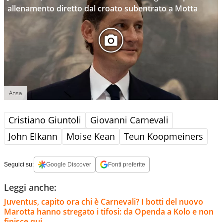
allenamento diretto dal croato subentrato a Motta
Ansa
Cristiano Giuntoli
Giovanni Carnevali
John Elkann
Moise Kean
Teun Koopmeiners
Seguici su:
Google Discover
Fonti preferite
Leggi anche:
Juventus, capito ora chi è Carnevali? I botti del nuovo
Marotta hanno stregato i tifosi: da Openda a Kolo e non
finisce qui