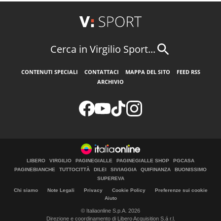
Cerca in Virgilio Sport...
CONTENUTI SPECIALI
CONTATTACI
MAPPA DEL SITO
FEED RSS
ARCHIVIO
LIBERO
VIRGILIO
PAGINEGIALLE
PAGINEGIALLE SHOP
PGCASA
PAGINEBIANCHE
TUTTOCITTÀ
DILEI
SIVIAGGIA
QUIFINANZA
BUONISSIMO
SUPEREVA
Chi siamo
Note Legali
Privacy
Cookie Policy
Preferenze sui cookie
Aiuto
© Italiaonline S.p.A. 2026
Direzione e coordinamento di Libero Acquisition S.á r.l.