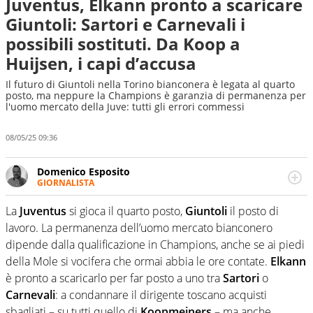
Juventus, Elkann pronto a scaricare
Giuntoli: Sartori e Carnevali i
possibili sostituti. Da Koop a
Huijsen, i capi d’accusa
Il futuro di Giuntoli nella Torino bianconera è legata al quarto
posto, ma neppure la Champions è garanzia di permanenza per
l'uomo mercato della Juve: tutti gli errori commessi
08/05/25 09:36
Domenico Esposito
GIORNALISTA
Da vent’anni in campo e sul campo per vivere ogni evento
in tutte le sue sfaccettature. Passione smisurata per il
La
Juventus
si gioca il quarto posto,
Giuntoli
il posto di
calcio e per la sfera di cuoio. Il pallone è una cosa
lavoro. La permanenza dell’uomo mercato bianconero
serissima, guai a dirgli di no
dipende dalla qualificazione in Champions, anche se ai piedi
della Mole si vocifera che ormai abbia le ore contate.
Elkann
è pronto a scaricarlo per far posto a uno tra
Sartori
o
Carnevali
: a condannare il dirigente toscano acquisti
sbagliati – su tutti quello di
Koopmeiners
– ma anche