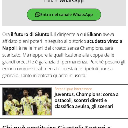
canale
WhatsApp
Entra nel canale WhatsApp
Ora
il futuro di Giuntoli
, il dirigente a cui
Elkann
aveva
affidato pieni poteri in seguito allo storico
scudetto vinto a
Napoli
, è nelle mani del croato: senza Champions, sarà
scaricato. Ma neppure la qualificazione alla coppa dalle
grandi orecchie è garanzia di permanenza. Perché pesano gli
errori commessi sul mercato in estate e ripetuti pure a
gennaio. Tanto in entrata quanto in uscita.
Forse ti può interessare
Juventus, Champions: corsa a
ostacoli, scontri diretti e
classifica avulsa, gli scenari
Chi può sostituire Giuntoli: Sartori e