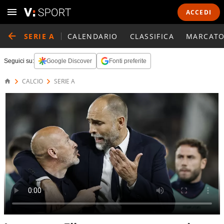
ACCEDI
SERIE A
CALENDARIO
CLASSIFICA
MARCATO
Seguici su:
Google Discover
Fonti preferite
CALCIO
SERIE A