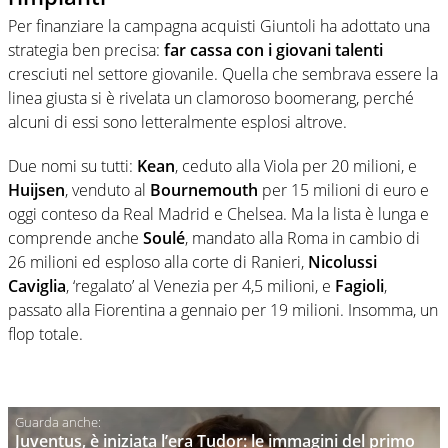
Per finanziare la campagna acquisti Giuntoli ha adottato una
strategia ben precisa:
far cassa con i giovani talenti
cresciuti nel settore giovanile. Quella che sembrava essere la
linea giusta si è rivelata un clamoroso boomerang, perché
alcuni di essi sono letteralmente esplosi altrove.
Due nomi su tutti:
Kean
, ceduto alla Viola per 20 milioni, e
Huijsen
, venduto al
Bournemouth
per 15 milioni di euro e
oggi conteso da Real Madrid e Chelsea. Ma la lista è lunga e
comprende anche
Soulé
, mandato alla Roma in cambio di
26 milioni ed esploso alla corte di Ranieri,
Nicolussi
Caviglia
, ‘regalato’ al Venezia per 4,5 milioni, e
Fagioli
,
passato alla Fiorentina a gennaio per 19 milioni. Insomma, un
flop totale.
Juventus, è iniziata l’era Tudor: le immagini del primo