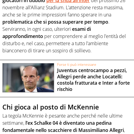
giocatori in dubbio
per la sfida all’Inter
del prossimo 26
novembre all’Allianz Stadium. L’attenzione resta massima,
anche se le prime impressioni fanno sperare in una
problematica che si possa superare per tempo
.
Serviranno, in ogni caso, ulteriori
esami di
approfondimento
per comprendere al meglio l’entità del
disturbo e, nel caso, permettere a tutto l’ambiente
bianconero di tirare un sospiro di sollievo.
Forse ti può interessare
Juventus centrocampo a pezzi,
Allegri perde anche Locatelli:
costola fratturata e Inter a forte
rischio
Chi gioca al posto di McKennie
La tegola McKennie è pesante anche perché nelle ultime
settimane,
l’ex Schalke 04 è diventato una pedina
fondamentale nello scacchiere di Massimiliano Allegri
,