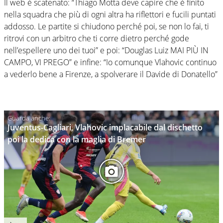
Il web è scatenato: “Thiago Motta deve capire che è finito
nella squadra che più di ogni altra ha riflettori e fucili puntati
addosso. Le partite si chiudono perché poi, se non lo fai, ti
ritrovi con un arbitro che ti corre dietro perché gode
nell’espellere uno dei tuoi” e poi: “Douglas Luiz MAI PIÙ IN
CAMPO, VI PREGO” e infine: “Io comunque Vlahovic continuo
a vederlo bene a Firenze, a spolverare il Davide di Donatello”
Juventus-Cagliari, Vlahovic implacabile dal dischetto
poi la dedica con la maglia di Bremer