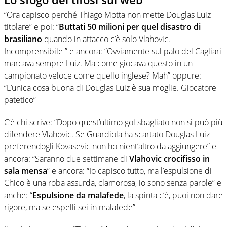
“Ora capisco perché Thiago Motta non mette Douglas Luiz
titolare” e poi: “
Buttati 50 milioni per quel disastro di
brasiliano
quando in attacco c’è solo Vlahovic.
Incomprensibile ” e ancora: “Ovviamente sul palo del Cagliari
marcava sempre Luiz. Ma come giocava questo in un
campionato veloce come quello inglese? Mah” oppure:
“L’unica cosa buona di Douglas Luiz è sua moglie. Giocatore
patetico”
C’è chi scrive: “Dopo quest’ultimo gol sbagliato non si può più
difendere Vlahovic. Se Guardiola ha scartato Douglas Luiz
preferendogli Kovasevic non ho nient’altro da aggiungere” e
ancora: “Saranno due settimane di
Vlahovic crocifisso in
sala mensa
” e ancora: “Io capisco tutto, ma l’espulsione di
Chico è una roba assurda, clamorosa, io sono senza parole” e
anche: “
Espulsione da malafede
, la spinta c’è, puoi non dare
rigore, ma se espelli sei in malafede”