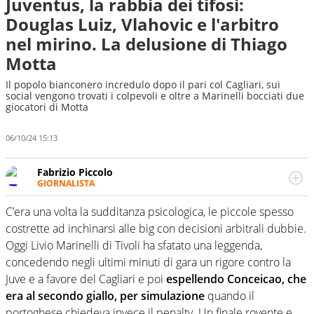
Juventus, la rabbia dei tifosi:
Douglas Luiz, Vlahovic e l'arbitro
nel mirino. La delusione di Thiago
Motta
Il popolo bianconero incredulo dopo il pari col Cagliari, sui
social vengono trovati i colpevoli e oltre a Marinelli bocciati due
giocatori di Motta
06/10/24 15:13
Fabrizio Piccolo
GIORNALISTA
Nella sua carriera ha seguito numerose manifestazioni
sportive e collaborato con agenzie e testate. Esperienza,
C’era una volta la sudditanza psicologica, le piccole spesso
competenza, conoscenza e memoria storica. Si occupa
costrette ad inchinarsi alle big con decisioni arbitrali dubbie.
prevalentemente di calcio
Oggi Livio Marinelli di Tivoli ha sfatato una leggenda,
concedendo negli ultimi minuti di gara un rigore contro la
Juve e a favore del Cagliari e poi
espellendo Conceicao, che
era al secondo giallo, per simulazione
quando il
portoghese chiedeva invece il penalty. Un finale rovente e