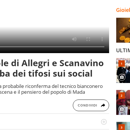
Gioie
ULTI
le di Allegri e Scanavino
a dei tifosi sui social
a probabile riconferma del tecnico bianconero
oscena e il pensiero del popolo di Mada
CONDIVIDI
numerose manifestazioni sportive e collaborato con