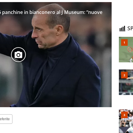
406 panchine in bianconero al J Museum: “nuove
SP
eferite