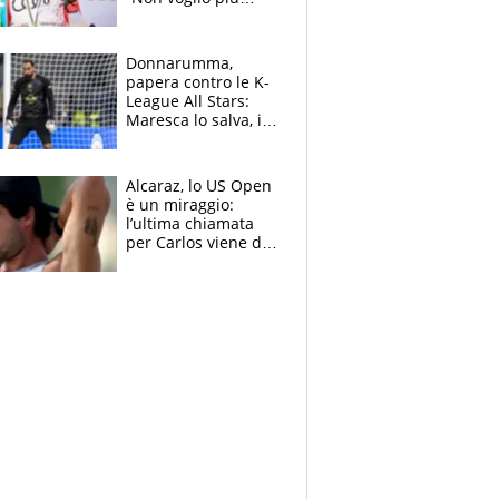
gareggiare”. Visita
decisiva per
Brignone
Donnarumma,
papera contro le K-
League All Stars:
Maresca lo salva, i
tifosi del City lo
attaccano
Alcaraz, lo US Open
è un miraggio:
l’ultima chiamata
per Carlos viene da
New York e
potrebbe
coinvolgere Serena
Williams