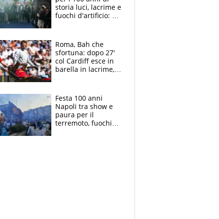
storia luci, lacrime e
fuochi d'artificio: De
Laurentiis salta al
coro anti-Juve
Roma, Bah che
sfortuna: dopo 27'
col Cardiff esce in
barella in lacrime,
Dybala rigore da
schiaffi, i giallorossi
prendono 3 gol in
Festa 100 anni
45'
Napoli tra show e
paura per il
terremoto, fuochi
d'artificio e
polemiche: andava
fermato