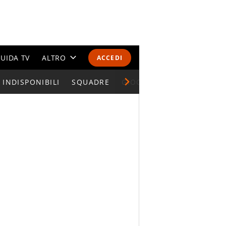
UIDA TV
ALTRO
ACCEDI
INDISPONIBILI
CALENDARI E CLASSIFICHE
SQUADRE
GIOCATORI SERIE A
ALTRI SPORT
MONDIALI 2026
OLIMPIADI
GOSSIP
LIFESTYLE