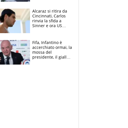
Alcaraz si ritira da
Cincinnati, Carlos
rinvia la sfida a
Sinner e ora US
Open di nuovo a
rischio
Fifa, Infantino è
accerchiato ormai, la
mossa del
presidente, il giallo
dimissioni e la verità
sulla telefonata a
Trump