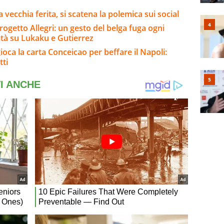
 vecchia ferita, si scatena la polemica sui social
rogetto Allegri: un gesto del belga fuga ogni
ità su Lukaku e Gutierrez
gioca la carta Conceicao per beffare il Napoli:
tti