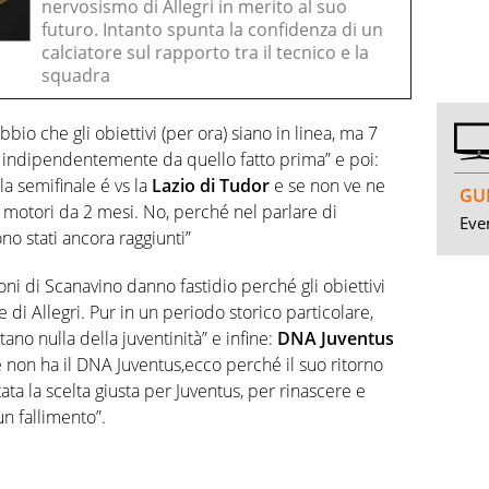
nervosismo di Allegri in merito al suo
futuro. Intanto spunta la confidenza di un
calciatore sul rapporto tra il tecnico e la
squadra
bio che gli obiettivi (per ora) siano in linea, ma 7
, indipendentemente da quello fatto prima” e poi:
la semifinale é vs la
Lazio di Tudor
e se non ve ne
GUI
 i motori da 2 mesi. No, perché nel parlare di
Even
ono stati ancora raggiunti”
zioni di Scanavino danno fastidio perché gli obiettivi
 di Allegri. Pur in un periodo storico particolare,
no nulla della juventinità” e infine:
DNA Juventus
 non ha il DNA Juventus,ecco perché il suo ritorno
tata la scelta giusta per Juventus, per rinascere e
un fallimento”.