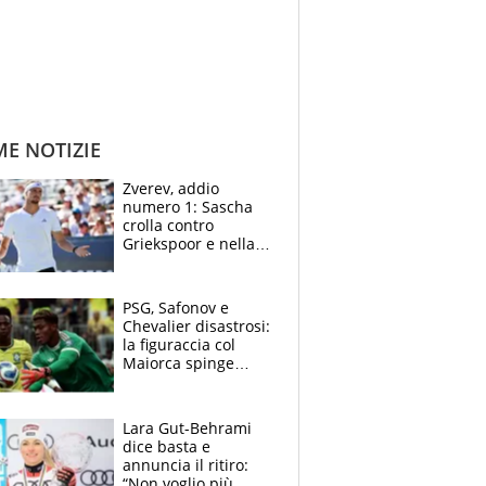
ME NOTIZIE
Zverev, addio
numero 1: Sascha
crolla contro
Griekspoor e nella
sfida a due con
Sinner si conferma
terzo. Quanti malori
PSG, Safonov e
a Montreal
Chevalier disastrosi:
la figuraccia col
Maiorca spinge
Suzuki da Luis
Enrique, Juve a
rischio beffa
Lara Gut-Behrami
dice basta e
annuncia il ritiro:
“Non voglio più