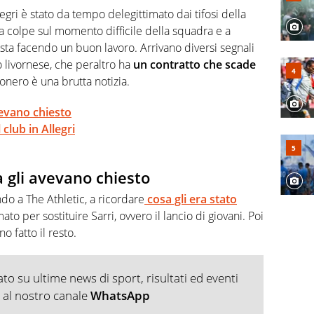
, competenza, conoscenza e memoria storica. Si occupa
Allegri è stato da tempo delegittimato dai tifosi della
 ha colpe sul momento difficile della squadra e a
sta facendo un buon lavoro. Arrivano diversi segnali
o livornese, che peraltro ha
un contratto che scade
onero è una brutta notizia.
vevano chiesto
club in Allegri
a gli avevano chiesto
ndo a The Athletic, a ricordare
cosa gli era stato
to per sostituire Sarri, ovvero il lancio di giovani. Poi
o fatto il resto.
o su ultime news di sport, risultati ed eventi
ti al nostro canale
WhatsApp