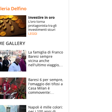
STORIE
lleria Delfino
SPECIALI
Investire in oro
L’oro torna
ESPERTI
protagonista tra gli
investimenti sicuri
LEGGI
CONTATTI
ME GALLERY
La famiglia di Franco
Baresi sempre
vicina anche
nell'ultimo viaggio,
la moglie Maura, i
figli e i suoi cari
circondati
Baresi 6 per sempre,
dall'affetto dei tifosi
l'omaggio dei tifosi a
Casa Milan è
commovente:
maglie, bandiere,
sciarpe, lacrime e
bigliettini
Napoli è mille colori:
per i 100 anni di