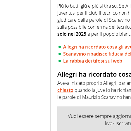
agenzie e testate. Esperienza
Più lo butti giù e più si tira su. Se 
prevalentemente di calcio
Juventus, per il club il tecnico non
giudicare dalle parole di Scanavino 
sulla possibile conferma del tecnic
solo nel 2025
e per il popolo bianc
Allegri ha ricordato cosa gli a
Scanavino ribadisce fiducia del 
La rabbia dei tifosi sul web
Allegri ha ricordato cos
Aveva iniziato proprio Allegri, parla
chiesto
quando la Juve lo ha richiama
le parole di Maurizio Scanavino hann
Vuoi essere sempre aggiornat
live? Iscrivi