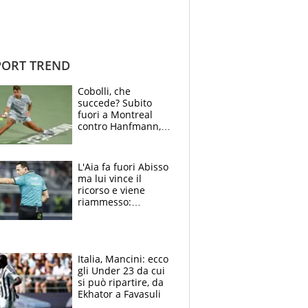
ORT TREND
Cobolli, che
succede? Subito
fuori a Montreal
contro Hanfmann,
per Flavio è tutta
colpa della tosse
L'Aia fa fuori Abisso
ma lui vince il
ricorso e viene
riammesso:
continua momento
nero per gli arbitri
Italia, Mancini: ecco
gli Under 23 da cui
si può ripartire, da
Ekhator a Favasuli