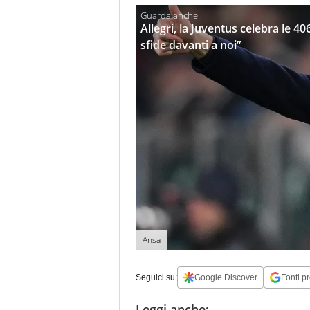
Allegri, la Juventus celebra le 
sfide davanti a noi”
Ansa
Seguici su:
Google Discover
Fonti pr
Leggi anche: