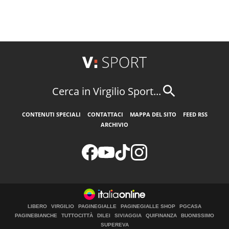
Cerca in Virgilio Sport...
CONTENUTI SPECIALI
CONTATTACI
MAPPA DEL SITO
FEED RSS
ARCHIVIO
LIBERO
VIRGILIO
PAGINEGIALLE
PAGINEGIALLE SHOP
PGCASA
PAGINEBIANCHE
TUTTOCITTÀ
DILEI
SIVIAGGIA
QUIFINANZA
BUONISSIMO
SUPEREVA