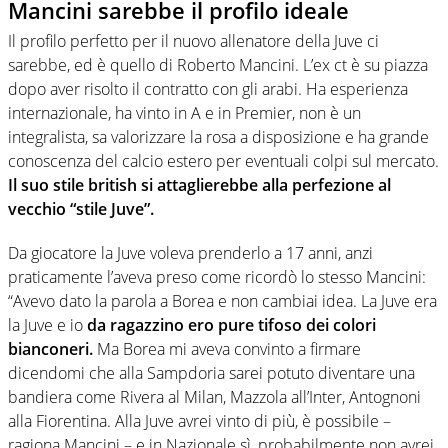
Mancini sarebbe il profilo ideale
Il profilo perfetto per il nuovo allenatore della Juve ci
sarebbe, ed è quello di Roberto Mancini. L’ex ct è su piazza
dopo aver risolto il contratto con gli arabi. Ha esperienza
internazionale, ha vinto in A e in Premier, non è un
integralista, sa valorizzare la rosa a disposizione e ha grande
conoscenza del calcio estero per eventuali colpi sul mercato.
Il suo stile british si attaglierebbe alla perfezione al
vecchio “stile Juve”.
Da giocatore la Juve voleva prenderlo a 17 anni, anzi
praticamente l’aveva preso come ricordò lo stesso Mancini:
“Avevo dato la parola a Borea e non cambiai idea. La Juve era
la Juve e io
da ragazzino ero pure tifoso dei colori
bianconeri.
Ma Borea mi aveva convinto a firmare
dicendomi che alla Sampdoria sarei potuto diventare una
bandiera come Rivera al Milan, Mazzola all’Inter, Antognoni
alla Fiorentina. Alla Juve avrei vinto di più, è possibile –
ragiona Mancini – e in Nazionale sì, probabilmente non avrei