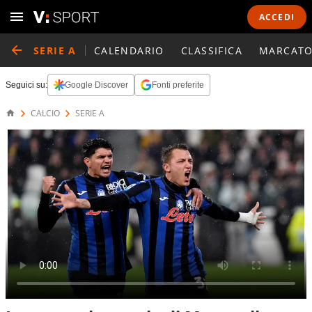
ACCEDI
SERIE A
CALENDARIO
CLASSIFICA
MARCATO
Seguici su:
Google Discover
Fonti preferite
CALCIO
SERIE A