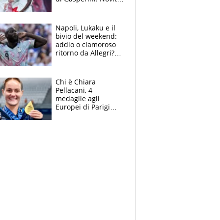
su Pellegrini e
Cacciamani
Napoli, Lukaku e il
bivio del weekend:
addio o clamoroso
ritorno da Allegri?
Gli scenari
Chi è Chiara
Pellacani, 4
medaglie agli
Europei di Parigi
2026, papà
Giampaolo
giornalista, mamma
insegnante e il
fratello calciatore