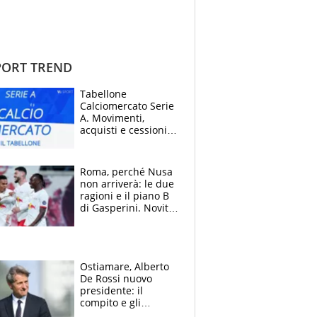
ORT TREND
Tabellone
Calciomercato Serie
A. Movimenti,
acquisti e cessioni:
estate 2026-27
Roma, perché Nusa
non arriverà: le due
ragioni e il piano B
di Gasperini. Novità
su Pellegrini e
Cacciamani
Ostiamare, Alberto
De Rossi nuovo
presidente: il
compito e gli
obiettivi ricevuti dal