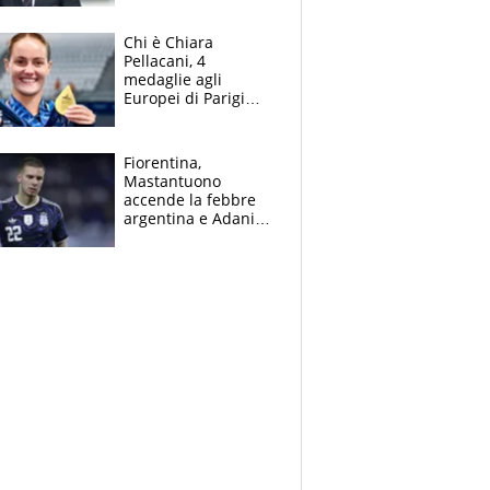
figlio Daniele
Chi è Chiara
Pellacani, 4
medaglie agli
Europei di Parigi
2026, papà
Giampaolo
giornalista, mamma
Fiorentina,
insegnante e il
Mastantuono
fratello calciatore
accende la febbre
argentina e Adani
impazzisce. Ma
Antognoni ‘rovina la
festa’ a Commisso