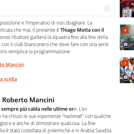
hanno segreti: basket, football, baseball e la capacità
ve altri non vedono granché
osizione e l’imperativo di non sbagliare. La
licata che mai, il presente è
Thiago Motta con il
rosi ribaltoni guiderà la squadra fino alla fine della
to con il club bianconero che deve fare con una serie
endono semplice la programmazione.
rto Mancini
a scelta
i Roberto Mancini
 sempre più calda nelle ultime or
e. L’ex
 ha chiuso le sue esperienze “nazionali” con qualche
n gioco e anche di dimostrare qualcosa. La fine
alia è stata costellata di polemiche e in Arabia Saudita