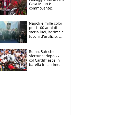
Casa Milan è
commovente:
maglie, bandiere,
sciarpe, lacrime e
bigliettini
Napoli è mille colori:
per i 100 anni di
storia luci, lacrime e
fuochi d'artificio: De
Laurentiis salta al
coro anti-Juve
Roma, Bah che
sfortuna: dopo 27'
col Cardiff esce in
barella in lacrime,
Dybala rigore da
schiaffi, i giallorossi
prendono 3 gol in
45'