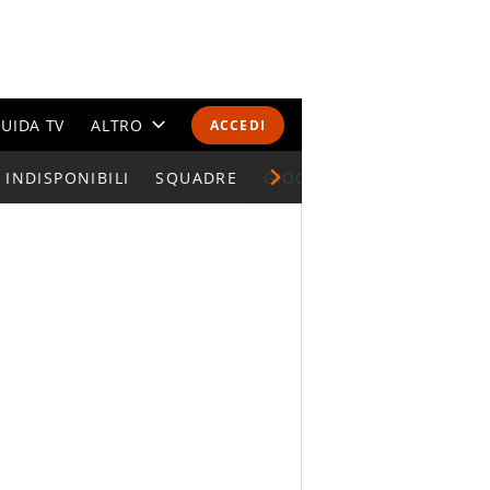
UIDA TV
ALTRO
ACCEDI
INDISPONIBILI
CALENDARI E CLASSIFICHE
SQUADRE
GIOCATORI SERIE A
ALTRI SPORT
MONDIALI 2026
OLIMPIADI
GOSSIP
LIFESTYLE