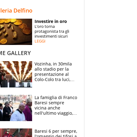
STORIE
lleria Delfino
SPECIALI
Investire in oro
L’oro torna
ESPERTI
protagonista tra gli
investimenti sicuri
LEGGI
CONTATTI
ME GALLERY
Vozinha, in 30mila
allo stadio per la
presentazione al
Colo-Colo tra luci,
spettacolo, elicotteri
e paracadutisti
La famiglia di Franco
Baresi sempre
vicina anche
nell'ultimo viaggio,
la moglie Maura, i
figli e i suoi cari
circondati
Baresi 6 per sempre,
dall'affetto dei tifosi
l'omaggio dei tifosi a