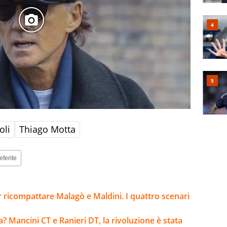
oli
Thiago Motta
eferite
 ricompattare Malagò e Maldini. I quattro scenari
a? Mancini CT e Ranieri DT, la rivoluzione è stata