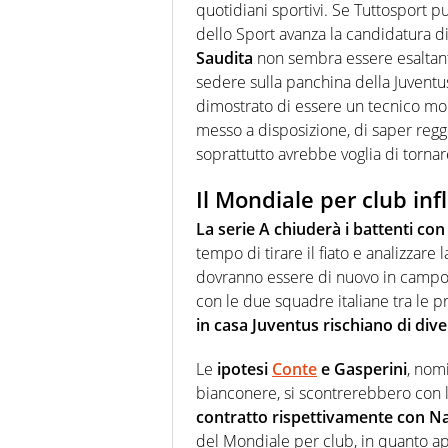
quotidiani sportivi. Se Tuttosport p
dello Sport avanza la candidatura d
Saudita
non sembra essere esaltant
sedere sulla panchina della Juventus
dimostrato di essere un tecnico molt
messo a disposizione, di saper regg
soprattutto avrebbe voglia di tornare
Il Mondiale per club inf
La serie A chiuderà i battenti co
tempo di tirare il fiato e analizzare
dovranno essere di nuovo in campo v
con le due squadre italiane tra le 
in casa Juventus rischiano di div
Le
ipotesi
Conte
e Gasperini
, nom
bianconere, si scontrerebbero con le
contratto rispettivamente con Na
del Mondiale per club, in quanto ap