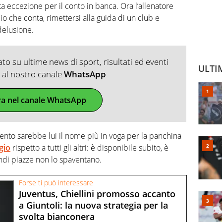
a eccezione per il conto in banca. Ora l’allenatore
io che conta, rimettersi alla guida di un club e
delusione.
o su ultime news di sport, risultati ed eventi
ULTI
ti al nostro canale
WhatsApp
ra nel canale WhatsApp
to sarebbe lui il nome più in voga per la panchina
gio
rispetto a tutti gli altri: è disponibile subito, è
andi piazze non lo spaventano.
Forse ti può interessare
Juventus, Chiellini promosso accanto
a Giuntoli: la nuova strategia per la
svolta bianconera