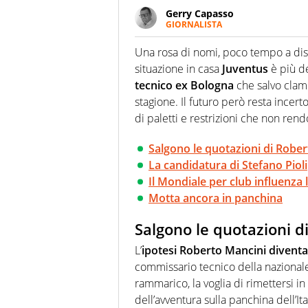
Gerry Capasso
GIORNALISTA
Per lui gli sport americani non 
innata di trovare la notizia do
Una rosa di nomi, poco tempo a disp
situazione in casa
Juventus
è più de
tecnico ex Bologna
che salvo clamo
stagione. Il futuro però resta incer
di paletti e restrizioni che non r
Salgono le quotazioni di Robe
La candidatura di Stefano Pioli
Il Mondiale per club influenza l
Motta ancora in panchina
Salgono le quotazioni d
L’
ipotesi Roberto Mancini diventa
commissario tecnico della nazionale
rammarico, la voglia di rimettersi i
dell’avventura sulla panchina dell’It