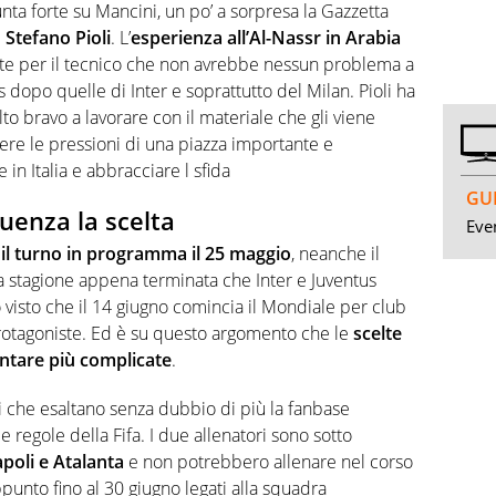
unta forte su Mancini, un po’ a sorpresa la Gazzetta
i
Stefano Pioli
. L’
esperienza all’Al-Nassr in Arabia
e per il tecnico che non avrebbe nessun problema a
 dopo quelle di Inter e soprattutto del Milan. Pioli ha
o bravo a lavorare con il materiale che gli viene
ere le pressioni di una piazza importante e
 in Italia e abbracciare l sfida
GUI
luenza la scelta
Even
n il turno in programma il 25 maggio
, neanche il
 la stagione appena terminata che Inter e Juventus
isto che il 14 giugno comincia il Mondiale per club
protagoniste. Ed è su questo argomento che le
scelte
entare più complicate
.
i che esaltano senza dubbio di più la fanbase
 regole della Fifa. I due allenatori sono sotto
poli e Atalanta
e non potrebbero allenare nel corso
punto fino al 30 giugno legati alla squadra