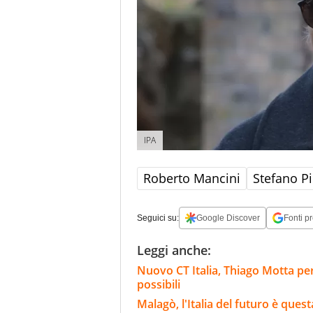
IPA
Roberto Mancini
Stefano Pi
Seguici su:
Google Discover
Fonti pr
Leggi anche:
Nuovo CT Italia, Thiago Motta per
possibili
Malagò, l'Italia del futuro è quest