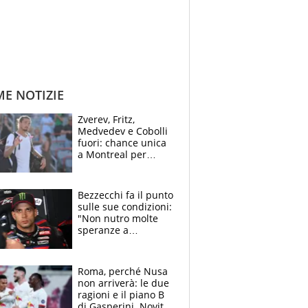
ME NOTIZIE
Zverev, Fritz,
Medvedev e Cobolli
fuori: chance unica
a Montreal per
Musetti, Jodar e
Fonseca. Sascha
attacca le palline
Bezzecchi fa il punto
sulle sue condizioni:
"Non nutro molte
speranze a
Silverstone". Ma
promette battaglia
da Aragon
Roma, perché Nusa
non arriverà: le due
ragioni e il piano B
di Gasperini. Novità