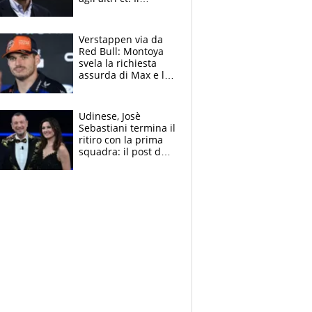
Borussia tenta un
altro sgarbo agli
azzurri
Verstappen via da
Red Bull: Montoya
svela la richiesta
assurda di Max e lo
avverte: “Sicuro
Mercedes e
McLaren siano
Udinese, Josè
meglio?”
Sebastiani termina il
ritiro con la prima
squadra: il post del
figlio di Amadeus e
Sanremo sullo
sfondo