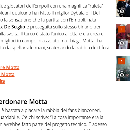
, competenza, conoscenza e memoria storica. Si occupa
due giocatori dell’Empoli con una magnifica “ruleta”
uani qualcuno ha rivisto il miglior Dybala o il Del
 la sensazione che la partita con l’Empoli, nata
ex De Sciglio
e proseguita sullo stesso binario per
la svolta. Il turco è stato l’unico a lottare e a creare
i migliori in campo in assoluto ma Thiago Motta l’ha
ta da spellarsi le mani, scatenando la rabbia dei tifosi
are Motta
i Motta
lte
 perdonare Motta
n è bastata a placare la rabbia dei fans bianconeri,
rdabile. C’è chi scrive: “La cosa importante era la
n avrebbe fatto parte del progetto tecnico. E adesso