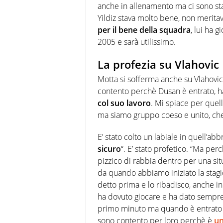
anche in allenamento ma ci sono stat
Yildiz stava molto bene, non merita
per il bene della squadra
, lui ha 
2005 e sarà utilissimo.
La profezia su Vlahovic
Motta si sofferma anche su Vlahovic, 
contento perchè Dusan è entrato, h
col suo lavoro
. Mi spiace per quell
ma siamo gruppo coeso e unito, che 
E’ stato colto un labiale in quell’a
sicuro
“. E’ stato profetico. “Ma perc
pizzico di rabbia dentro per una sit
da quando abbiamo iniziato la stagio
detto prima e lo ribadisco, anche i
ha dovuto giocare e ha dato sempre i
primo minuto ma quando è entrato ha
sono contento per loro perchè è
una