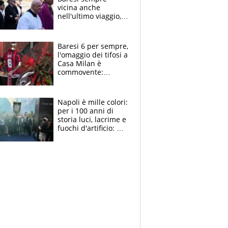
vicina anche
nell'ultimo viaggio,
la moglie Maura, i
figli e i suoi cari
circondati
Baresi 6 per sempre,
dall'affetto dei tifosi
l'omaggio dei tifosi a
Casa Milan è
commovente:
maglie, bandiere,
sciarpe, lacrime e
bigliettini
Napoli è mille colori:
per i 100 anni di
storia luci, lacrime e
fuochi d'artificio: De
Laurentiis salta al
coro anti-Juve