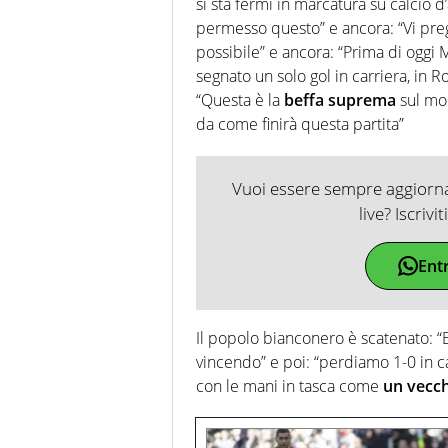
si sta fermi in marcatura su calcio 
permesso questo” e ancora: “Vi preg
possibile” e ancora: “Prima di oggi 
segnato un solo gol in carriera, in
“Questa è la
beffa suprema
sul mom
da come finirà questa partita”
Vuoi essere sempre aggiornat
live? Iscrivi
Ent
Il popolo bianconero è scatenato: “E
vincendo” e poi: “perdiamo 1-0 in c
con le mani in tasca come
un vecch