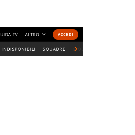
UIDA TV
ALTRO
ACCEDI
INDISPONIBILI
CALENDARI E CLASSIFICHE
SQUADRE
GIOCATORI SERIE A
ALTRI SPORT
MONDIALI 2026
OLIMPIADI
GOSSIP
LIFESTYLE