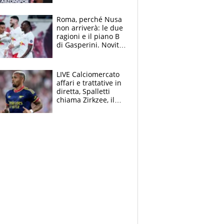
Roma, perché Nusa
non arriverà: le due
ragioni e il piano B
di Gasperini. Novità
su Pellegrini e
Cacciamani
LIVE Calciomercato
affari e trattative in
diretta, Spalletti
chiama Zirkzee, il
Milan valuta il
ritorno di Brahim
Diaz