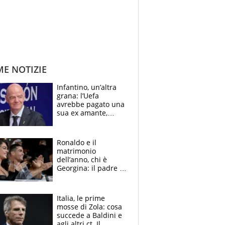
ME NOTIZIE
Infantino, un’altra
grana: l’Uefa
avrebbe pagato una
sua ex amante,
scoppia lo scandalo
Ronaldo e il
matrimonio
dell’anno, chi è
Georgina: il padre in
galera, l’incontro da
Gucci e il boom
social
Italia, le prime
mosse di Zola: cosa
succede a Baldini e
agli altri ct. Il