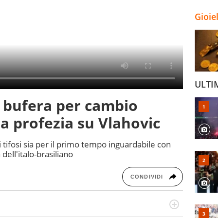
Gioie
ULTI
 bufera per cambio
 la profezia su Vlahovic
i tifosi sia per il primo tempo inguardabile con
 dell'italo-brasiliano
CONDIVIDI
numerose manifestazioni sportive e collaborato con