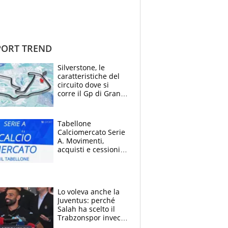
ORT TREND
Silverstone, le
caratteristiche del
circuito dove si
corre il Gp di Gran
Bretagna del
Motomondiale
Tabellone
Calciomercato Serie
A. Movimenti,
acquisti e cessioni:
estate 2026-27
Lo voleva anche la
Juventus: perché
Salah ha scelto il
Trabzonspor invece
di un top club