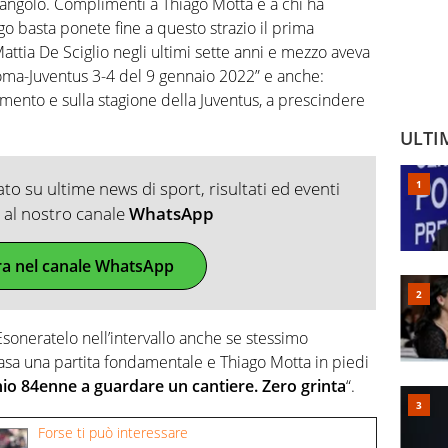
d’angolo. Complimenti a Thiago Motta e a chi ha
o basta ponete fine a questo strazio il prima
Mattia De Sciglio negli ultimi sette anni e mezzo aveva
 Roma-Juventus 3-4 del 9 gennaio 2022” e anche:
ento e sulla stagione della Juventus, a prescindere
ULTI
o su ultime news di sport, risultati ed eventi
ti al nostro canale
WhatsApp
ra nel canale WhatsApp
soneratelo nell’intervallo anche se stessimo
asa una partita fondamentale e Thiago Motta in piedi
io 84enne a guardare un cantiere. Zero grinta
“.
Forse ti può interessare