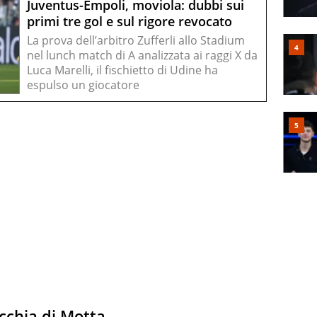
Juventus-Empoli, moviola: dubbi sui
primi tre gol e sul rigore revocato
La prova dell’arbitro Zufferli allo Stadium
nel lunch match di A analizzata ai raggi X da
Luca Marelli, il fischietto di Udine ha
espulso un giocatore
acchia di Motta