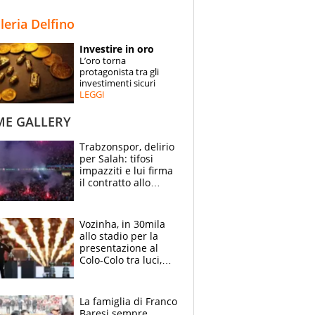
STORIE
lleria Delfino
SPECIALI
Investire in oro
L’oro torna
ESPERTI
protagonista tra gli
investimenti sicuri
LEGGI
CONTATTI
ME GALLERY
Trabzonspor, delirio
per Salah: tifosi
impazziti e lui firma
il contratto allo
stadio
Vozinha, in 30mila
allo stadio per la
presentazione al
Colo-Colo tra luci,
spettacolo, elicotteri
e paracadutisti
La famiglia di Franco
Baresi sempre