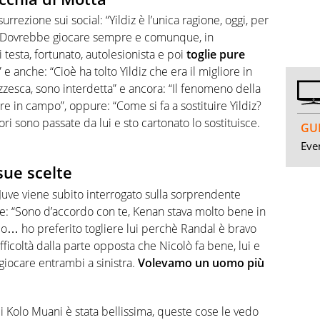
surrezione sui social: “Yildiz è l’unica ragione, oggi, per
a. Dovrebbe giocare sempre e comunque, in
 testa, fortunato, autolesionista e poi
toglie pure
!” e anche: “Cioè ha tolto Yildiz che era il migliore in
esca, sono interdetta” e ancora: “Il fenomeno della
re in campo”, oppure: “Come si fa a sostituire Yildiz?
ri sono passate da lui e sto cartonato lo sostituisce.
GUI
Even
sue scelte
a Juve viene subito interrogato sulla sorprendente
te: “Sono d’accordo con te, Kenan stava molto bene in
o… ho preferito togliere lui perchè Randal è bravo
ficoltà dalla parte opposta che Nicolò fa bene, lui e
iocare entrambi a sinistra.
Volevamo un uomo più
.
i Kolo Muani è stata bellissima, queste cose le vedo