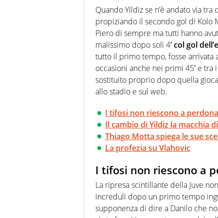
agenzie e testate. Esperienza
Quando Yildiz se n’è andato via tra 
prevalentemente di calcio
propiziando il secondo gol di Kolo M
Piero di sempre ma tutti hanno avuto
malissimo dopo soli 4′
col gol dell’
tutto il primo tempo, fosse arrivata al
occasioni anche nei primi 45′ e tra 
sostituito proprio dopo quella gioca
allo stadio e sul web.
I tifosi non riescono a perdon
Il cambio di Yildiz la macchia d
Thiago Motta spiega le sue sce
La profezia su Vlahovic
I tifosi non riescono a
La ripresa scintillante della Juve no
increduli dopo un primo tempo ingua
supponenza di dire a Danilo che no