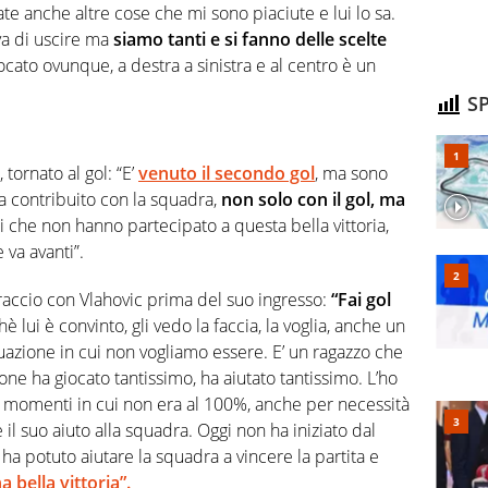
e anche altre cose che mi sono piaciute e lui lo sa.
va di uscire ma
siamo tanti e si fanno delle scelte
giocato ovunque, a destra a sinistra e al centro è un
SP
tornato al gol: “E’
venuto il secondo gol
, ma sono
a contribuito con la squadra,
non solo con il gol, ma
i che non hanno partecipato a questa bella vittoria,
va avanti”.
bbraccio con Vlahovic prima del suo ingresso:
“Fai gol
hè lui è convinto, gli vedo la faccia, la voglia, anche un
uazione in cui non vogliamo essere. E’ un ragazzo che
ne ha giocato tantissimo, ha aiutato tantissimo. L’ho
n momenti in cui non era al 100%, anche per necessità
l suo aiuto alla squadra. Oggi non ha iniziato dal
 potuto aiutare la squadra a vincere la partita e
 bella vittoria”.