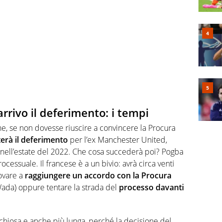
rrivo il deferimento: i tempi
he, se non dovesse riuscire a convincere la Procura
terà il deferimento
per l’ex Manchester United,
nell’estate del 2022. Che cosa succederà poi? Pogba
processuale. Il francese è a un bivio: avrà circa venti
ovare a
raggiungere un accordo con la Procura
 Wada) oppure tentare la strada del
processo davanti
chiosa e anche più lunga, perché la decisione del