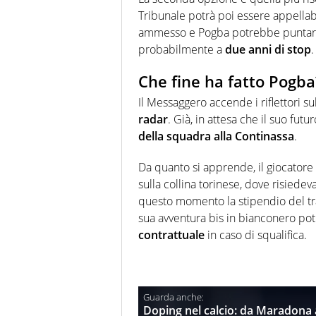
Tribunale potrà poi essere appellabil
ammesso e Pogba potrebbe puntar
probabilmente a
due anni di stop
.
Che fine ha fatto Pogba?
Il Messaggero accende i riflettori s
radar
. Già, in attesa che il suo futu
della squadra alla Continassa
.
Da quanto si apprende, il giocatore 
sulla collina torinese, dove risiede
questo momento la stipendio del tra
sua avventura bis in bianconero po
contrattuale
in caso di squalifica.
Doping nel calcio: da Maradona a 