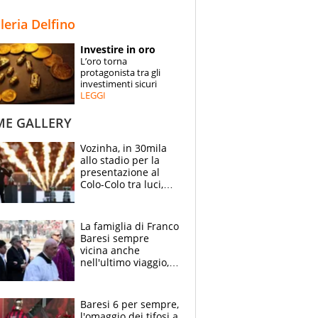
STORIE
lleria Delfino
SPECIALI
Investire in oro
L’oro torna
ESPERTI
protagonista tra gli
investimenti sicuri
LEGGI
CONTATTI
ME GALLERY
Vozinha, in 30mila
allo stadio per la
presentazione al
Colo-Colo tra luci,
spettacolo, elicotteri
e paracadutisti
La famiglia di Franco
Baresi sempre
vicina anche
nell'ultimo viaggio,
la moglie Maura, i
figli e i suoi cari
circondati
Baresi 6 per sempre,
dall'affetto dei tifosi
l'omaggio dei tifosi a