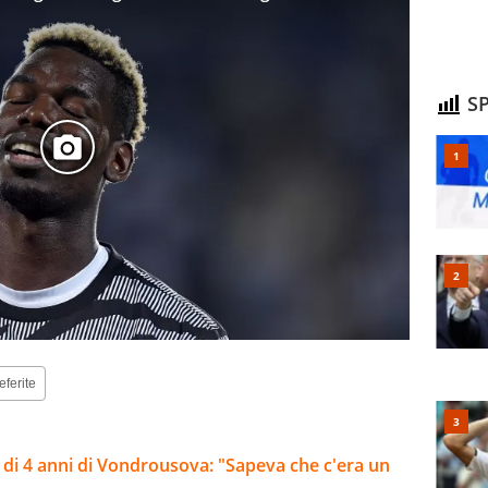
SP
eferite
ca di 4 anni di Vondrousova: "Sapeva che c'era un