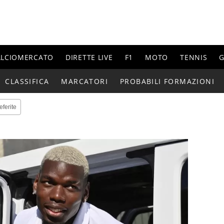
ALCIOMERCATO
DIRETTE LIVE
F1
MOTO
TENNIS
G
CLASSIFICA
MARCATORI
PROBABILI FORMAZIONI
eferite