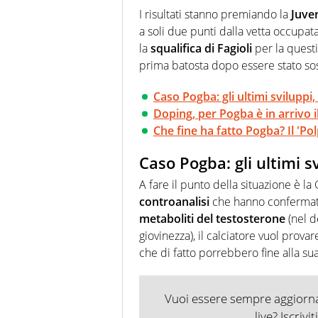
Passione smisurata per il calcio
I risultati stanno premiando la
Juve
guai a dirgli di no
a soli due punti dalla vetta occupa
la
squalifica di Fagioli
per la quest
prima batosta dopo essere stato s
Caso Pogba: gli ultimi sviluppi
Doping, per Pogba è in arrivo i
Che fine ha fatto Pogba? Il 'Po
Caso Pogba: gli ultimi s
A fare il punto della situazione è la
controanalisi
che hanno confermata 
metaboliti del testosterone
(nel d
giovinezza), il calciatore vuol provar
che di fatto porrebbero fine alla sua
Vuoi essere sempre aggiornat
live? Iscrivi