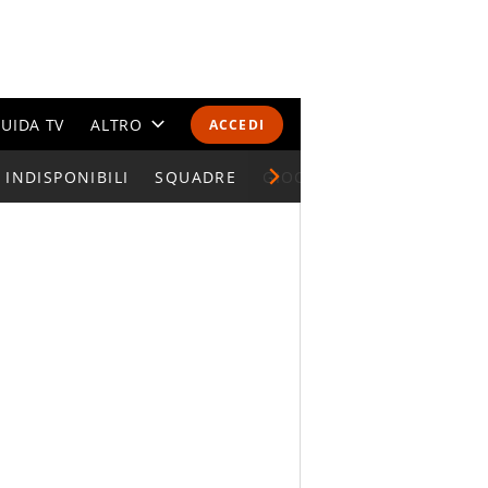
UIDA TV
ALTRO
ACCEDI
INDISPONIBILI
CALENDARI E CLASSIFICHE
SQUADRE
GIOCATORI SERIE A
ALTRI SPORT
MONDIALI 2026
OLIMPIADI
GOSSIP
LIFESTYLE