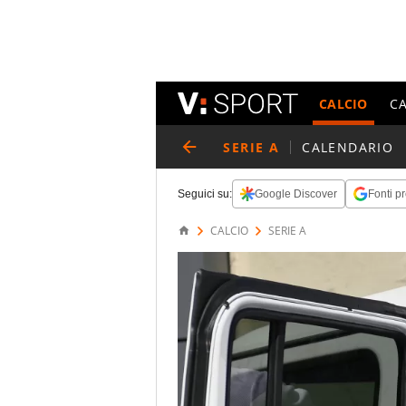
CALCIO
C
SERIE A
CALENDARIO
Seguici su:
Google Discover
Fonti pr
CALCIO
SERIE A