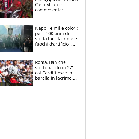
Casa Milan è
commovente:
maglie, bandiere,
sciarpe, lacrime e
bigliettini
Napoli è mille colori:
per i 100 anni di
storia luci, lacrime e
fuochi d'artificio: De
Laurentiis salta al
coro anti-Juve
Roma, Bah che
sfortuna: dopo 27'
col Cardiff esce in
barella in lacrime,
Dybala rigore da
schiaffi, i giallorossi
prendono 3 gol in
45'