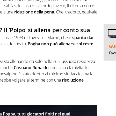
e al Tas. In caso di accordo, invece, il ricorso non è
e a una
riduzione della pena
. Che, tradotto, equivale
 Il ‘Polpo’ si allena per conto sua
ul classe 1993 di Lagny-sur-Marne, che è
sparito dai
ro sia delineato,
Pogba non può allenarsi col resto
GUI
Even
si sta allenando da solo nella sua lussuosa residenza
va anche
Cristiano Ronaldo
con la sua famiglia. In
nsalpino è stato ridotto al minimo sindacale, ma la
trebbe volgere al termine con una
risoluzione
Pogba, tutti giocatori finiti nei guai