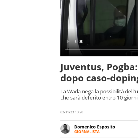
Juventus, Pogba:
dopo caso-dopin
La Wada nega la possibilità dell'
che sarà deferito entro 10 giorni 
02/11/23 10:20
Domenico Esposito
GIORNALISTA
Da vent’anni in campo e sul cam