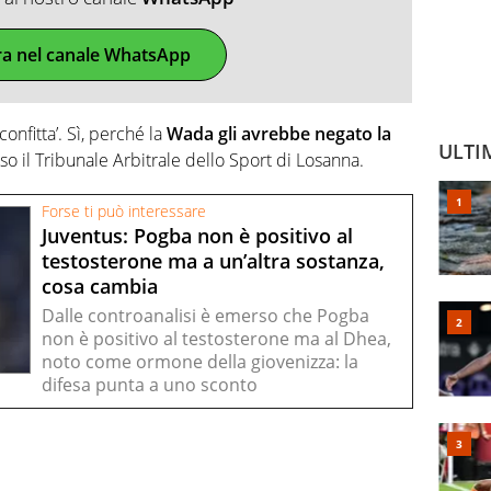
ra nel canale WhatsApp
onfitta’. Sì, perché la
Wada gli avrebbe negato la
ULTI
o il Tribunale Arbitrale dello Sport di Losanna.
Forse ti può interessare
Juventus: Pogba non è positivo al
testosterone ma a un’altra sostanza,
cosa cambia
Dalle controanalisi è emerso che Pogba
non è positivo al testosterone ma al Dhea,
noto come ormone della giovenizza: la
difesa punta a uno sconto