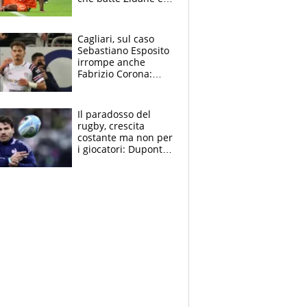
Ronaldo. Vinicius
rinnova: le cifre
Cagliari, sul caso
Sebastiano Esposito
irrompe anche
Fabrizio Corona:
“Ecco cosa è
successo, ho le
prove”
Il paradosso del
rugby, crescita
costante ma non per
i giocatori: Dupont
(il più pagato al
mondo) guadagna
solo 1,4 milioni
all'anno