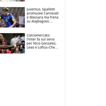
Jannik e Alcaraz"
Juventus, Spalletti
promuove Carnevali
e Massara ma frena
su Alajbegovic
titolare: il punto
sull’infortunio di
Yildiz
Calciomercato:
l'Inter fa sul serio
per Nico Gonzalez,
Leao e Loftus-Cheek
possono restare al
Milan, Mastantuono
verso la Fiorentina