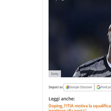
Getty
Seguici su:
Google Discover
Fonti pr
Leggi anche:
Doping, l'ITIA motiva la squalifi
ispettore alla porta"