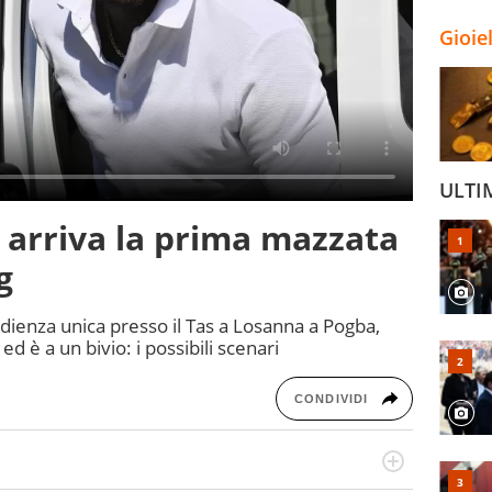
Gioie
ULTI
 arriva la prima mazzata
g
udienza unica presso il Tas a Losanna a Pogba,
ed è a un bivio: i possibili scenari
CONDIVIDI
po per vivere ogni evento in tutte le sue sfaccettature.