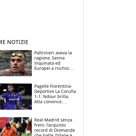
ME NOTIZIE
Paltrinieri aveva la
ragione, Senna
inquinata ed
Europei a rischio:
allenamenti fermi,
cosa succede
adesso
Pagelle Fiorentina-
Deportivo La Coruña
1-1: Ndour brilla,
Atta convince.
Pongracic rovina
tutto nel finale
Real Madrid senza
freni: l’acquisto
record di Diomande
che batte Zidane e