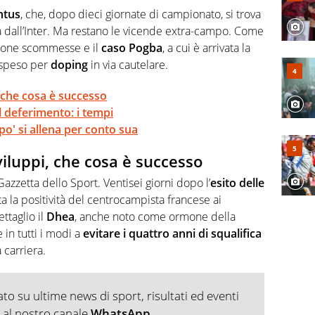
 e per la sfera di cuoio. Il pallone è una cosa serissima,
ntus
, che, dopo dieci giornate di campionato, si trova
ta dall’Inter. Ma restano le vicende extra-campo. Come
ione scommesse e il
caso Pogba
, a cui è arrivata la
ospeso per
doping
in via cautelare.
, che cosa è successo
l deferimento: i tempi
lpo' si allena per conto sua
viluppi, che cosa è successo
 Gazzetta dello Sport. Ventisei giorni dopo l’
esito delle
la positività del centrocampista francese ai
ettaglio il
Dhea
, anche noto come ormone della
e in tutti i modi a
evitare i quattro anni di squalifica
 carriera.
o su ultime news di sport, risultati ed eventi
ti al nostro canale
WhatsApp