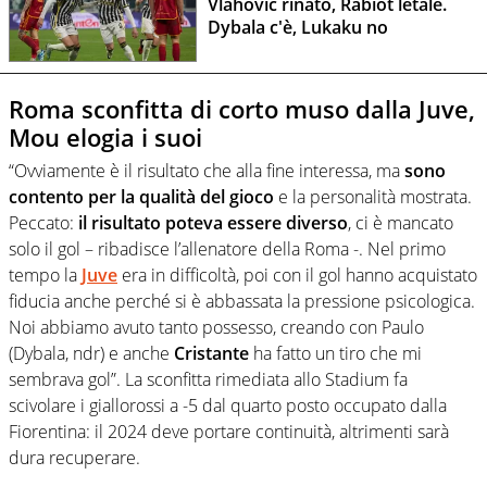
Vlahovic rinato, Rabiot letale.
Dybala c'è, Lukaku no
Roma sconfitta di corto muso dalla Juve,
Mou elogia i suoi
“Ovviamente è il risultato che alla fine interessa, ma
sono
contento per la qualità del gioco
e la personalità mostrata.
Peccato:
il risultato poteva essere diverso
, ci è mancato
solo il gol – ribadisce l’allenatore della Roma -. Nel primo
tempo la
Juve
era in difficoltà, poi con il gol hanno acquistato
fiducia anche perché si è abbassata la pressione psicologica.
Noi abbiamo avuto tanto possesso, creando con Paulo
(Dybala, ndr) e anche
Cristante
ha fatto un tiro che mi
sembrava gol”. La sconfitta rimediata allo Stadium fa
scivolare i giallorossi a -5 dal quarto posto occupato dalla
Fiorentina: il 2024 deve portare continuità, altrimenti sarà
dura recuperare.