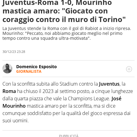
Juventus-Roma 1-0, Mourinho
mastica amaro: "Giocato con
coraggio contro il muro di Torino"
La Juventus stende la Roma con il gol di Rabiot a inizio ripresa.
Mourinho: "Peccato, noi abbiamo giocato meglio nel primo
tempo contro una squadra ultra-motivata".
30/12/23 23:28
Domenico Esposito
GIORNALISTA
Da vent’anni in campo e sul campo per vivere ogni evento
in tutte le sue sfaccettature. Passione smisurata per il
Con la sconfitta subita allo Stadium contro la
Juventus
, la
calcio e per la sfera di cuoio. Il pallone è una cosa
Roma
ha chiuso il 2023 al settimo posto, a cinque lunghezze
serissima, guai a dirgli di no
dalla quarta piazza che vale la Champions League.
José
Mourinho
mastica amaro per la sconfitta, ma si dice
comunque soddisfatto per la qualità del gioco espressa dai
suoi uomini.