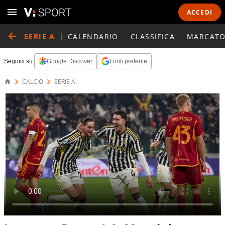
ACCEDI
SERIE A
CALENDARIO
CLASSIFICA
MARCATO
Seguici su:
Google Discover
Fonti preferite
CALCIO
SERIE A