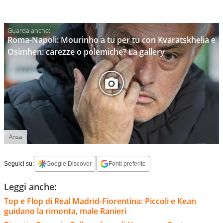
Roma-Napoli: Mourinho a tu per tu con Kvaratskhelia e
Osimhen: carezze o polemiche? La gallery
Ansa
Seguici su:
Google Discover
Fonti preferite
Leggi anche:
Top e Flop di Real Madrid-Fiorentina: Piccoli e Kean
guidano la rimonta, male Ranieri