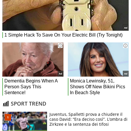
SPORT TREND
Juventus, Spalletti prova a chiudere il
caso David: “Era deciso così”. L’ombra di
Zirkzee e la sentenza dei tifosi