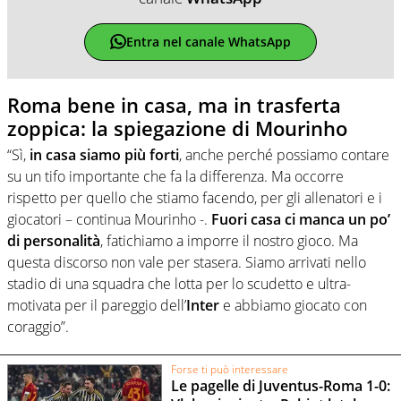
Entra nel canale WhatsApp
Roma bene in casa, ma in trasferta
zoppica: la spiegazione di Mourinho
“Sì,
in casa siamo più forti
, anche perché possiamo contare
su un tifo importante che fa la differenza. Ma occorre
rispetto per quello che stiamo facendo, per gli allenatori e i
giocatori – continua Mourinho -.
Fuori casa ci manca un po’
di personalità
, fatichiamo a imporre il nostro gioco. Ma
questa discorso non vale per stasera. Siamo arrivati nello
stadio di una squadra che lotta per lo scudetto e ultra-
motivata per il pareggio dell’
Inter
e abbiamo giocato con
coraggio”.
Forse ti può interessare
Le pagelle di Juventus-Roma 1-0: