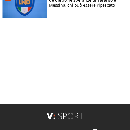
c’è dietro, le speranze di Taranto e
Messina, chi può essere ripescato