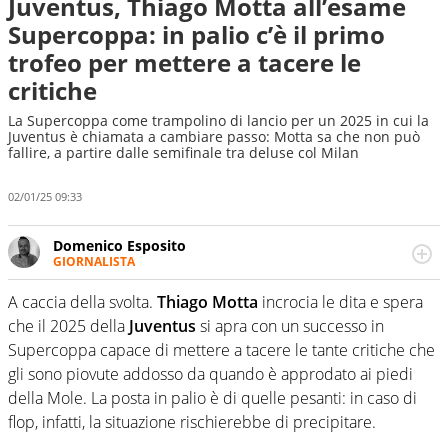
Juventus, Thiago Motta all’esame
Supercoppa: in palio c’è il primo
trofeo per mettere a tacere le
critiche
La Supercoppa come trampolino di lancio per un 2025 in cui la
Juventus è chiamata a cambiare passo: Motta sa che non può
fallire, a partire dalle semifinale tra deluse col Milan
02/01/25 09:33
Domenico Esposito
GIORNALISTA
Da vent’anni in campo e sul campo per vivere ogni evento
in tutte le sue sfaccettature. Passione smisurata per il
A caccia della svolta.
Thiago Motta
incrocia le dita e spera
calcio e per la sfera di cuoio. Il pallone è una cosa
che il 2025 della
Juventus
si apra con un successo in
serissima, guai a dirgli di no
Supercoppa capace di mettere a tacere le tante critiche che
gli sono piovute addosso da quando è approdato ai piedi
della Mole. La posta in palio è di quelle pesanti: in caso di
flop, infatti, la situazione rischierebbe di precipitare.