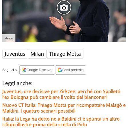
Ansa
Juventus
Milan
Thiago Motta
Seguici su:
Google Discover
Fonti preferite
Leggi anche:
Juventus, ore decisive per Zirkzee: perché con Spalletti
l’ex Bologna può cambiare il volto dei bianconeri
Nuovo CT Italia, Thiago Motta per ricompattare Malagò e
Maldini. I quattro scenari possibili
Italia: la Lega ha detto no a Baldini ct e spunta un altro
rifiuto illustre prima della scelta di Pirlo