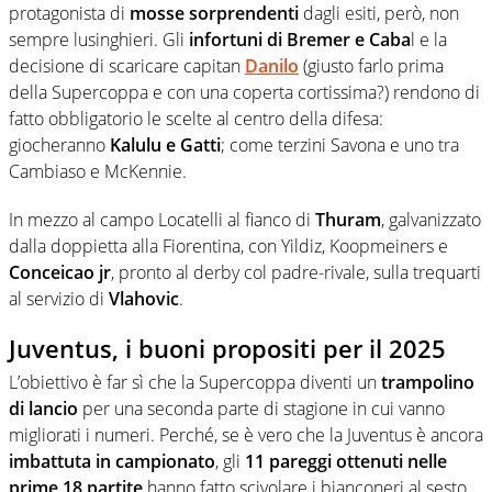
protagonista di
mosse sorprendenti
dagli esiti, però, non
sempre lusinghieri. Gli
infortuni di Bremer e Caba
l e la
decisione di scaricare capitan
Danilo
(giusto farlo prima
della Supercoppa e con una coperta cortissima?) rendono di
fatto obbligatorio le scelte al centro della difesa:
giocheranno
Kalulu e Gatti
; come terzini Savona e uno tra
Cambiaso e McKennie.
In mezzo al campo Locatelli al fianco di
Thuram
, galvanizzato
dalla doppietta alla Fiorentina, con Yildiz, Koopmeiners e
Conceicao jr
, pronto al derby col padre-rivale, sulla trequarti
al servizio di
Vlahovic
.
Juventus, i buoni propositi per il 2025
L’obiettivo è far sì che la Supercoppa diventi un
trampolino
di lancio
per una seconda parte di stagione in cui vanno
migliorati i numeri. Perché, se è vero che la Juventus è ancora
imbattuta in campionato
, gli
11 pareggi ottenuti nelle
prime 18 partite
hanno fatto scivolare i bianconeri al sesto