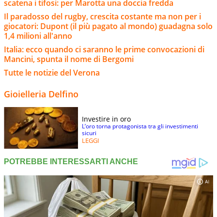
scatena i tifosi: per Marotta una doccia fredda
Il paradosso del rugby, crescita costante ma non per i
giocatori: Dupont (il più pagato al mondo) guadagna solo
1,4 milioni all'anno
Italia: ecco quando ci saranno le prime convocazioni di
Mancini, spunta il nome di Bergomi
Tutte le notizie del Verona
Gioielleria Delfino
Investire in oro
L’oro torna protagonista tra gli investimenti
sicuri
LEGGI