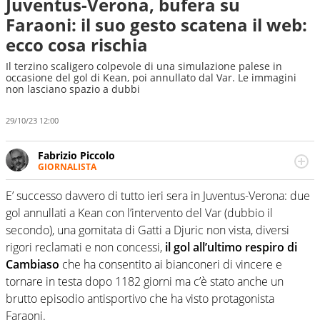
Juventus-Verona, bufera su
Faraoni: il suo gesto scatena il web:
ecco cosa rischia
Il terzino scaligero colpevole di una simulazione palese in
occasione del gol di Kean, poi annullato dal Var. Le immagini
non lasciano spazio a dubbi
29/10/23 12:00
Fabrizio Piccolo
GIORNALISTA
Nella sua carriera ha seguito numerose manifestazioni
sportive e collaborato con agenzie e testate. Esperienza,
E’ successo davvero di tutto ieri sera in Juventus-Verona: due
competenza, conoscenza e memoria storica. Si occupa
gol annullati a Kean con l’intervento del Var (dubbio il
prevalentemente di calcio
secondo), una gomitata di Gatti a Djuric non vista, diversi
rigori reclamati e non concessi,
il gol all’ultimo respiro di
Cambiaso
che ha consentito ai bianconeri di vincere e
tornare in testa dopo 1182 giorni ma c’è stato anche un
brutto episodio antisportivo che ha visto protagonista
Faraoni.