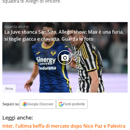
squadra di Allegri di vincere.
La Juve sbanca San Siro, Allegri show: Max è una furia,
si toglie giacca e cravatta. Guarda le foto
Ansa
Seguici su:
Google Discover
Fonti preferite
Leggi anche:
Inter, l'ultima beffa di mercato dopo Nico Paz e Palestra