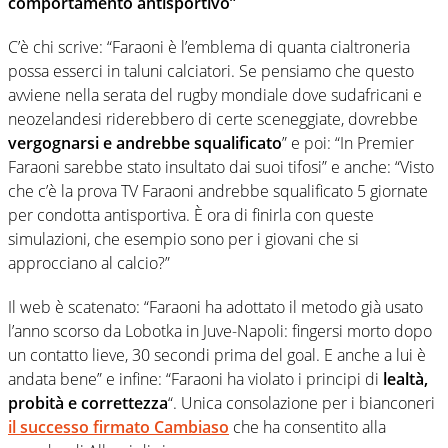
comportamento antisportivo”
C’è chi scrive: “Faraoni è l’emblema di quanta cialtroneria
possa esserci in taluni calciatori. Se pensiamo che questo
avviene nella serata del rugby mondiale dove sudafricani e
neozelandesi riderebbero di certe sceneggiate, dovrebbe
vergognarsi e andrebbe squalificato
” e poi: “In Premier
Faraoni sarebbe stato insultato dai suoi tifosi” e anche: “Visto
che c’è la prova TV Faraoni andrebbe squalificato 5 giornate
per condotta antisportiva. È ora di finirla con queste
simulazioni, che esempio sono per i giovani che si
approcciano al calcio?”
Il web è scatenato: “Faraoni ha adottato il metodo già usato
l’anno scorso da Lobotka in Juve-Napoli: fingersi morto dopo
un contatto lieve, 30 secondi prima del goal. E anche a lui è
andata bene” e infine: “Faraoni ha violato i principi di
lealtà,
probità e correttezza
“. Unica consolazione per i bianconeri
il successo firmato Cambiaso
che ha consentito alla