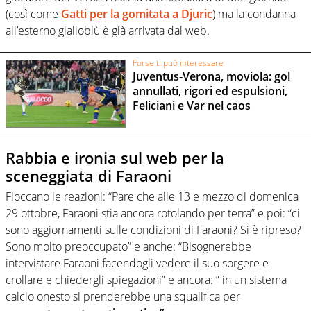
(così come
Gatti per la gomitata a Djuric
) ma la condanna
all’esterno gialloblù è già arrivata dal web.
Forse ti può interessare
Juventus-Verona, moviola: gol
annullati, rigori ed espulsioni,
Feliciani e Var nel caos
Rabbia e ironia sul web per la
sceneggiata di Faraoni
Fioccano le reazioni: “Pare che alle 13 e mezzo di domenica
29 ottobre, Faraoni stia ancora rotolando per terra” e poi: “ci
sono aggiornamenti sulle condizioni di Faraoni? Si è ripreso?
Sono molto preoccupato” e anche: “Bisognerebbe
intervistare Faraoni facendogli vedere il suo sorgere e
crollare e chiedergli spiegazioni” e ancora: ” in un sistema
calcio onesto si prenderebbe una squalifica per