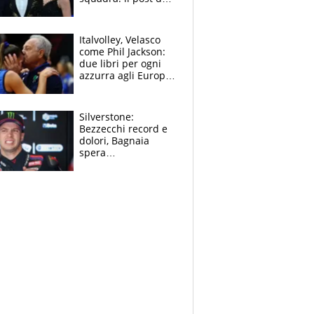
figlio di Amadeus e
Sanremo sullo
sfondo
Italvolley, Velasco
come Phil Jackson:
due libri per ogni
azzurra agli Europei.
Quello per Sylla è
“geniale”
Silverstone:
Bezzecchi record e
dolori, Bagnaia
spera
nell'antidolorifico,
Marquez si tira fuori
e vota Aprilia