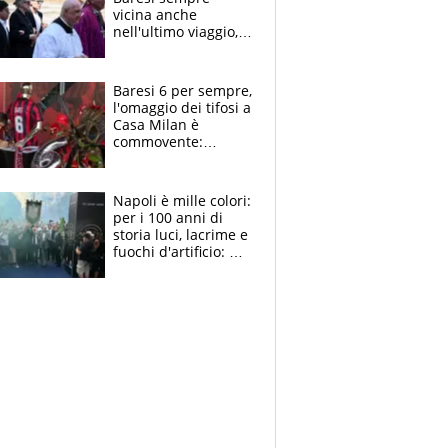
vicina anche
nell'ultimo viaggio,
la moglie Maura, i
figli e i suoi cari
circondati
Baresi 6 per sempre,
dall'affetto dei tifosi
l'omaggio dei tifosi a
Casa Milan è
commovente:
maglie, bandiere,
sciarpe, lacrime e
bigliettini
Napoli è mille colori:
per i 100 anni di
storia luci, lacrime e
fuochi d'artificio: De
Laurentiis salta al
coro anti-Juve