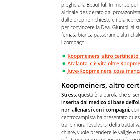
pieghe alla Beautiful. Immense punt
al finale desiderato dal protagonist
dalle proprie richieste e i biancone
per convincere la Dea. Giuntoli si s
fumata bianca passeranno altri chak.
i compagni.
Koopmeiners, altro certificato
Atalanta, c'è vita oltre Koopm
Juve-Koopmeiners, cosa manca
Koopmeiners, altro certi
Stress
, questa è la parola che si se
inserita dal medico di base dell’o
non allenarsi con i compagni
, co
centrocampista ha presentato quest
tra le mura l’evolversi della trattativ
chiare, vuole prendere le valigie e t
infatti non pranza neanche più con 