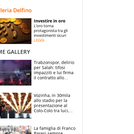
STORIE
lleria Delfino
SPECIALI
Investire in oro
L’oro torna
ESPERTI
protagonista tra gli
investimenti sicuri
LEGGI
CONTATTI
ME GALLERY
Trabzonspor, delirio
per Salah: tifosi
impazziti e lui firma
il contratto allo
stadio
Vozinha, in 30mila
allo stadio per la
presentazione al
Colo-Colo tra luci,
spettacolo, elicotteri
e paracadutisti
La famiglia di Franco
Baresi sempre