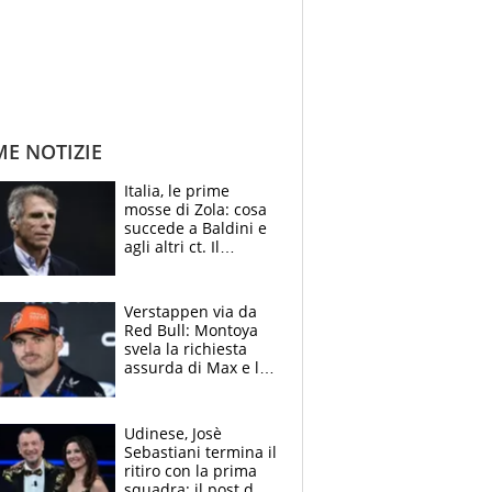
ME NOTIZIE
Italia, le prime
mosse di Zola: cosa
succede a Baldini e
agli altri ct. Il
Borussia tenta un
altro sgarbo agli
azzurri
Verstappen via da
Red Bull: Montoya
svela la richiesta
assurda di Max e lo
avverte: “Sicuro
Mercedes e
McLaren siano
Udinese, Josè
meglio?”
Sebastiani termina il
ritiro con la prima
squadra: il post del