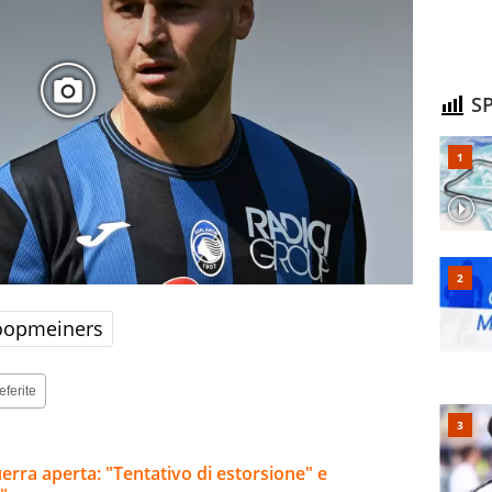
SP
oopmeiners
eferite
uerra aperta: "Tentativo di estorsione" e