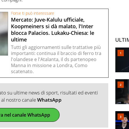
Forse ti può interessare
Mercato: Juve-Kalulu ufficiale,
Koopmeiners si dà malato, l'Inter
blocca Palacios. Lukaku-Chiesa: le
ultime
ULTI
Tutti gli aggiornamenti sulle trattative più
importanti: continua il braccio di ferro tra
l'olandese e l'Atalanta, il ds partenopeo
Manna in missione a Londra, Como
scatenato.
o su ultime news di sport, risultati ed eventi
ti al nostro canale
WhatsApp
ra nel canale WhatsApp