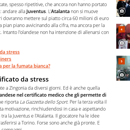
ate, spesso ripetitive, che ancora non hanno portato
a: andare alla
Juventus
. L’
Atalanta
non si muove
ri dovranno mettere sul piatto circa 60 milioni di euro
ta pian piano avvicinando alla cifra, ma ancora per la
 Intanto l’olandese non ha intenzione di allenarsi con
 da stress
einers
 per la fumata bianca?
ficato da stress
nte a Zingonia da diversi giorni. Ed è anche quella
landese nel certificato medico che gli permette di
me riporta
La Gazzetta dello Sport
. Per la terza volta il
a motivazione, rinchiudendosi in casa e aspettando
a tra la Juventus e l’Atalanta. Il giocatore ha le idee
rasferirsi a Torino. Forse sono anche già pronte. E
i compagni.