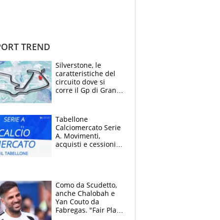
ORT TREND
Silverstone, le
caratteristiche del
circuito dove si
corre il Gp di Gran
Bretagna del
Motomondiale
Tabellone
Calciomercato Serie
A. Movimenti,
acquisti e cessioni:
estate 2026-27
Como da Scudetto,
anche Chalobah e
Yan Couto da
Fabregas. "Fair Play
Finanziario?