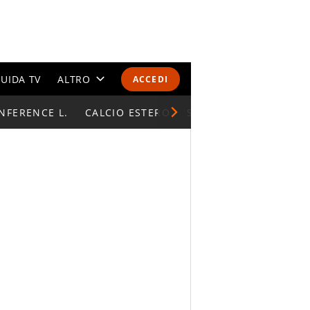
UIDA TV
ALTRO
ACCEDI
NFERENCE L.
CALENDARI E CLASSIFICHE
CALCIO ESTERO
SUPERCOPPA ITALIAN
ALTRI SPORT
MONDIALI 2026
OLIMPIADI
GOSSIP
LIFESTYLE