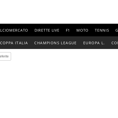
ALCIOMERCATO
DIRETTE LIVE
F1
MOTO
TENNIS
G
COPPA ITALIA
CHAMPIONS LEAGUE
EUROPA L.
CO
eferite