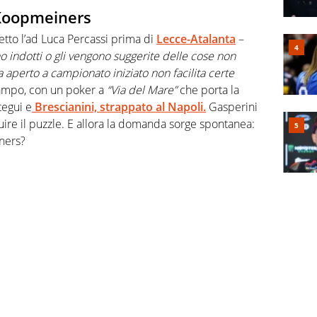
e Koopmeiners
etto l’ad Luca Percassi prima di
Lecce-Atalanta
–
o indotti o gli vengono suggerite delle cose non
a aperto a campionato iniziato non facilita certe
campo, con un poker a
“Via del Mare”
che porta la
tegui e
Brescianini, strappato al Napoli.
Gasperini
ruire il puzzle. E allora la domanda sorge spontanea:
ners?