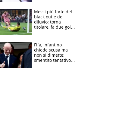
Pagheremo la
multa"
Messi più forte del
black out e del
diluvio: torna
titolare, fa due gol e
un assist e trascina
l'Inter Miami, altro
che ritiro
Fifa, Infantino
chiede scusa ma
non si dimette:
smentito tentativo di
corruzione al
Marocco