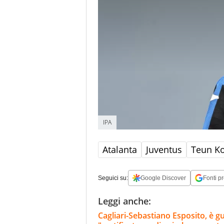
IPA
Atalanta
Juventus
Teun K
Seguici su:
Google Discover
Fonti pr
Leggi anche:
Cagliari-Sebastiano Esposito, è g