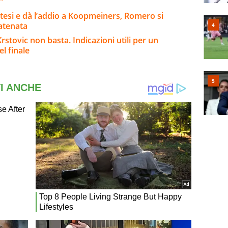
"
ttesi e dà l’addio a Koopmeiners, Romero si
catenata
stovic non basta. Indicazioni utili per un
l finale