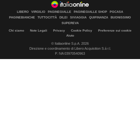
LIBERO
VIRGILIO
PAGINEGIALLE
PAGINEGIALLE SHOP
PGCASA
PAGINEBIANCHE
TUTTOCITTÀ
DILEI
SIVIAGGIA
QUIFINANZA
BUONISSIMO
SUPEREVA
Chi siamo
Note Legali
Privacy
Cookie Policy
Preferenze sui cookie
Aiuto
© Italiaonline S.p.A. 2026
Direzione e coordinamento di Libero Acquisition S.á r.l.
P. IVA 03970540963