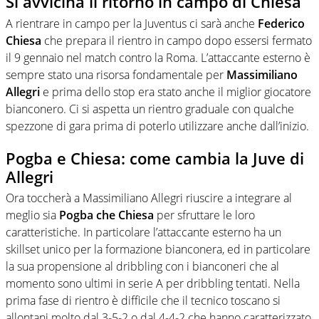
Si avvicina il ritorno in campo di Chiesa
A rientrare in campo per la Juventus ci sarà anche
Federico
Chiesa
che prepara il rientro in campo dopo essersi fermato
il 9 gennaio nel match contro la Roma. L’attaccante esterno è
sempre stato una risorsa fondamentale per
Massimiliano
Allegri
e prima dello stop era stato anche il miglior giocatore
bianconero. Ci si aspetta un rientro graduale con qualche
spezzone di gara prima di poterlo utilizzare anche dall’inizio.
Pogba e Chiesa: come cambia la Juve di
Allegri
Ora toccherà a Massimiliano Allegri riuscire a integrare al
meglio sia
Pogba che Chiesa
per sfruttare le loro
caratteristiche. In particolare l’attaccante esterno ha un
skillset unico per la formazione bianconera, ed in particolare
la sua propensione al dribbling con i bianconeri che al
momento sono ultimi in serie A per dribbling tentati. Nella
prima fase di rientro è difficile che il tecnico toscano si
allontani molto dal 3-5-2 o dal 4-4-2 che hanno caratterizzato