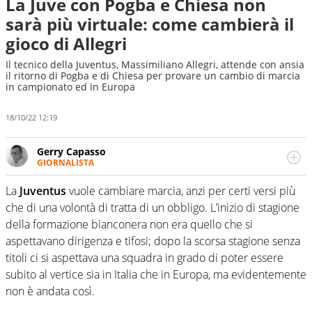
La Juve con Pogba e Chiesa non
sarà più virtuale: come cambierà il
gioco di Allegri
Il tecnico della Juventus, Massimiliano Allegri, attende con ansia
il ritorno di Pogba e di Chiesa per provare un cambio di marcia
in campionato ed in Europa
18/10/22 12:19
Gerry Capasso
GIORNALISTA
Per lui gli sport americani non hanno segreti: basket,
football, baseball e la capacità innata di trovare la notizia
La
Juventus
vuole cambiare marcia, anzi per certi versi più
dove altri non vedono granché
che di una volontà di tratta di un obbligo. L’inizio di stagione
della formazione bianconera non era quello che si
aspettavano dirigenza e tifosi; dopo la scorsa stagione senza
titoli ci si aspettava una squadra in grado di poter essere
subito al vertice sia in Italia che in Europa, ma evidentemente
non è andata così.