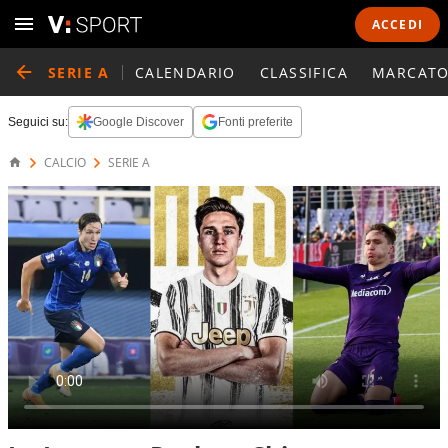
ACCEDI
SERIE A
CALENDARIO
CLASSIFICA
MARCATO
Seguici su:
Google Discover
Fonti preferite
CALCIO
SERIE A