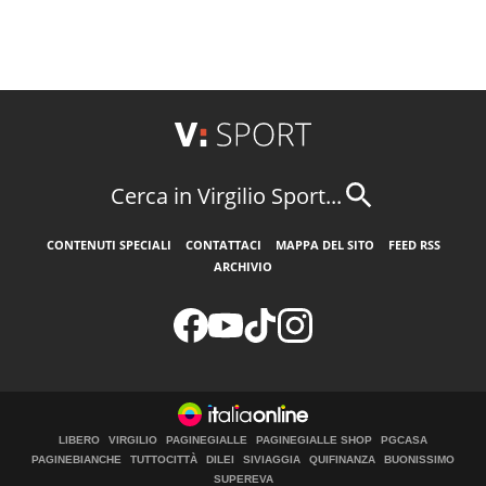
Cerca in Virgilio Sport...
CONTENUTI SPECIALI
CONTATTACI
MAPPA DEL SITO
FEED RSS
ARCHIVIO
LIBERO
VIRGILIO
PAGINEGIALLE
PAGINEGIALLE SHOP
PGCASA
PAGINEBIANCHE
TUTTOCITTÀ
DILEI
SIVIAGGIA
QUIFINANZA
BUONISSIMO
SUPEREVA