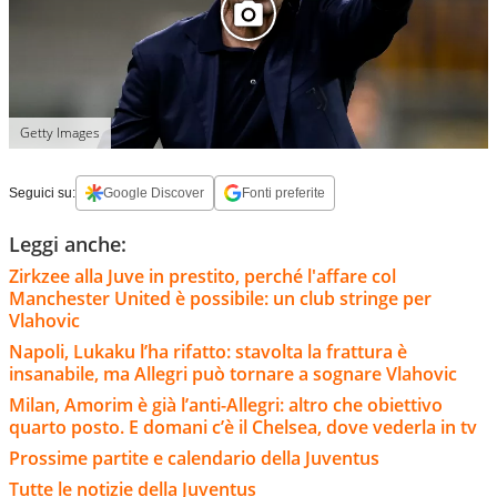
Getty Images
Seguici su:
Google Discover
Fonti preferite
Leggi anche:
Zirkzee alla Juve in prestito, perché l'affare col
Manchester United è possibile: un club stringe per
Vlahovic
Napoli, Lukaku l’ha rifatto: stavolta la frattura è
insanabile, ma Allegri può tornare a sognare Vlahovic
Milan, Amorim è già l’anti-Allegri: altro che obiettivo
quarto posto. E domani c’è il Chelsea, dove vederla in tv
Prossime partite e calendario della Juventus
Tutte le notizie della Juventus