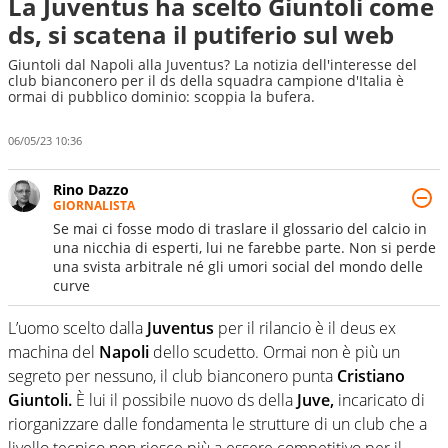
La Juventus ha scelto Giuntoli come
ds, si scatena il putiferio sul web
Giuntoli dal Napoli alla Juventus? La notizia dell'interesse del
club bianconero per il ds della squadra campione d'Italia è
ormai di pubblico dominio: scoppia la bufera.
06/05/23 10:36
Rino Dazzo
GIORNALISTA
Se mai ci fosse modo di traslare il glossario del calcio in
una nicchia di esperti, lui ne farebbe parte. Non si perde
una svista arbitrale né gli umori social del mondo delle
curve
L’uomo scelto dalla
Juventus
per il rilancio è il deus ex
machina del
Napoli
dello scudetto. Ormai non è più un
segreto per nessuno, il club bianconero punta
Cristiano
Giuntoli.
È lui il possibile nuovo ds della
Juve,
incaricato di
riorganizzare dalle fondamenta le strutture di un club che a
livello tecnico non riesce più a essere competitivo per il