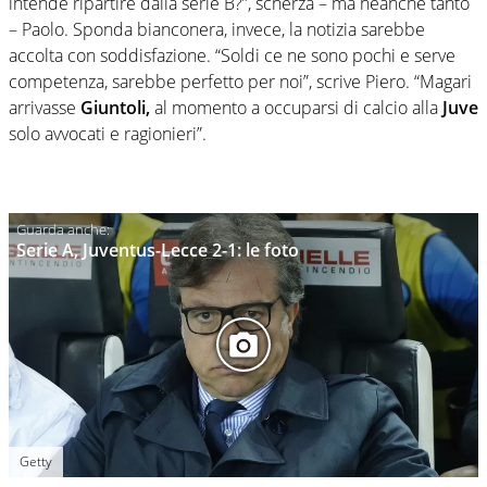
intende ripartire dalla serie B?”, scherza – ma neanche tanto
– Paolo. Sponda bianconera, invece, la notizia sarebbe
accolta con soddisfazione. “Soldi ce ne sono pochi e serve
competenza, sarebbe perfetto per noi”, scrive Piero. “Magari
arrivasse
Giuntoli,
al momento a occuparsi di calcio alla
Juve
solo avvocati e ragionieri”.
Serie A, Juventus-Lecce 2-1: le foto
Getty