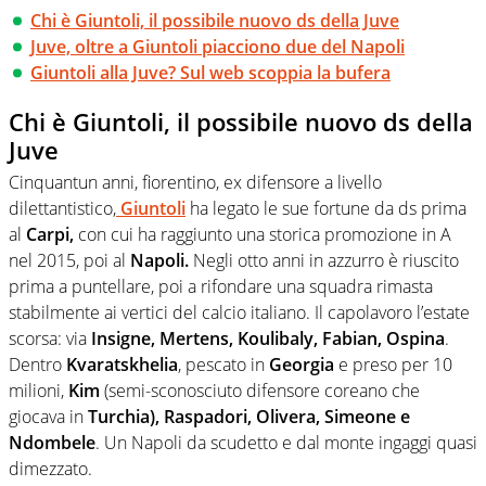
Chi è Giuntoli, il possibile nuovo ds della Juve
Juve, oltre a Giuntoli piacciono due del Napoli
Giuntoli alla Juve? Sul web scoppia la bufera
Chi è Giuntoli, il possibile nuovo ds della
Juve
Cinquantun anni, fiorentino, ex difensore a livello
dilettantistico,
Giuntoli
ha legato le sue fortune da ds prima
al
Carpi,
con cui ha raggiunto una storica promozione in A
nel 2015, poi al
Napoli.
Negli otto anni in azzurro è riuscito
prima a puntellare, poi a rifondare una squadra rimasta
stabilmente ai vertici del calcio italiano. Il capolavoro l’estate
scorsa: via
Insigne, Mertens, Koulibaly, Fabian, Ospina
.
Dentro
Kvaratskhelia
, pescato in
Georgia
e preso per 10
milioni,
Kim
(semi-sconosciuto difensore coreano che
giocava in
Turchia), Raspadori, Olivera, Simeone e
Ndombele
. Un Napoli da scudetto e dal monte ingaggi quasi
dimezzato.