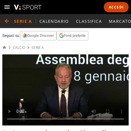
ACCEDI
SERIE A
CALENDARIO
CLASSIFICA
MARCATO
Seguici su:
Google Discover
Fonti preferite
CALCIO
SERIE A