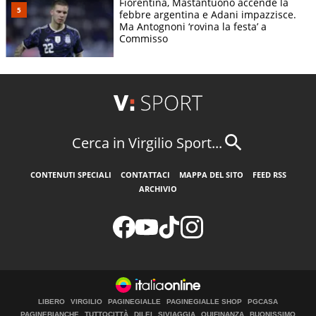
Fiorentina, Mastantuono accende la
febbre argentina e Adani impazzisce.
Ma Antognoni ‘rovina la festa’ a
Commisso
Cerca in Virgilio Sport...
CONTENUTI SPECIALI
CONTATTACI
MAPPA DEL SITO
FEED RSS
ARCHIVIO
LIBERO
VIRGILIO
PAGINEGIALLE
PAGINEGIALLE SHOP
PGCASA
PAGINEBIANCHE
TUTTOCITTÀ
DILEI
SIVIAGGIA
QUIFINANZA
BUONISSIMO