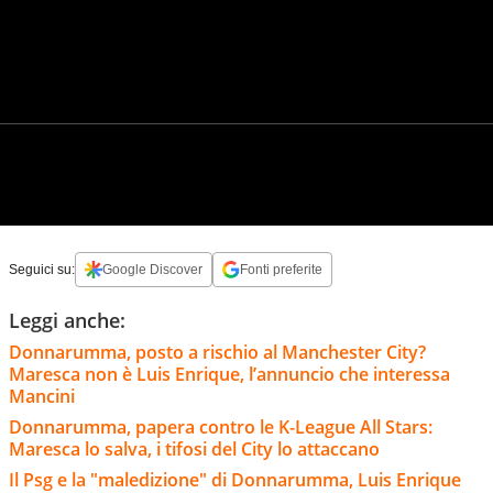
Seguici su:
Google Discover
Fonti preferite
Leggi anche:
Donnarumma, posto a rischio al Manchester City?
Maresca non è Luis Enrique, l’annuncio che interessa
Mancini
Donnarumma, papera contro le K-League All Stars:
Maresca lo salva, i tifosi del City lo attaccano
Il Psg e la "maledizione" di Donnarumma, Luis Enrique