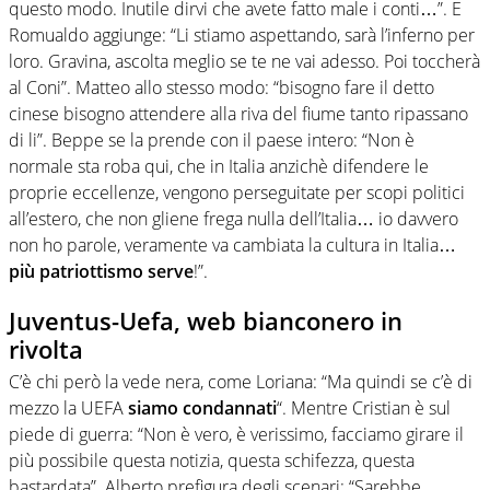
questo modo. Inutile dirvi che avete fatto male i conti…”. E
Romualdo aggiunge: “Li stiamo aspettando, sarà l’inferno per
loro. Gravina, ascolta meglio se te ne vai adesso. Poi toccherà
al Coni”. Matteo allo stesso modo: “bisogno fare il detto
cinese bisogno attendere alla riva del fiume tanto ripassano
di li”. Beppe se la prende con il paese intero: “Non è
normale sta roba qui, che in Italia anzichè difendere le
proprie eccellenze, vengono perseguitate per scopi politici
all’estero, che non gliene frega nulla dell’Italia… io davvero
non ho parole, veramente va cambiata la cultura in Italia…
più patriottismo serve
!”.
Juventus-Uefa, web bianconero in
rivolta
C’è chi però la vede nera, come Loriana: “Ma quindi se c’è di
mezzo la UEFA
siamo condannati
“. Mentre Cristian è sul
piede di guerra: “Non è vero, è verissimo, facciamo girare il
più possibile questa notizia, questa schifezza, questa
bastardata”. Alberto prefigura degli scenari: “Sarebbe