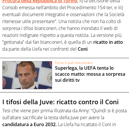
Procura della Repubblica di Torino
, ii) la decisione della
Consob emessa nell’ambito del Procedimento 154-ter, e iii)
eventuali documenti integrativi e osservazioni che la Società
ritenesse utile presentare”. Una notizia che non ha colto di
sorpresa i tifosi bianconeri, che hanno inondato il web di
reazioni indignate rispetto a questa notizia. La versione più
“gettonata” dai fan bianconeri, è quella di un
ricatto in atto
da parte della Uefa nei confronti del
Coni
.
Forse ti può interessare
Superlega, la UEFA tenta lo
scacco matto: mossa a sorpresa
sui diritti tv
I tifosi della Juve: ricatto contro il Coni
Tesi che viene per prima illustrata da Anny: “Quindi si è posta
sull’altare sacrificale la testa della Juve per avere la
candidatura a Euro 2032.
La Uefa ha ricattato il Coni in