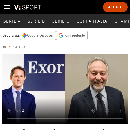
ACCEDI
SERIE A
SERIE B
SERIE C
COPPA ITALIA
CHAMP
Seguici su:
Google Discover
Fonti preferite
CALCIO