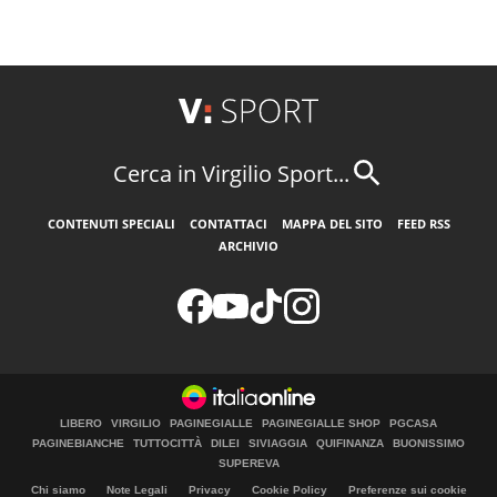
Cerca in Virgilio Sport...
CONTENUTI SPECIALI
CONTATTACI
MAPPA DEL SITO
FEED RSS
ARCHIVIO
LIBERO
VIRGILIO
PAGINEGIALLE
PAGINEGIALLE SHOP
PGCASA
PAGINEBIANCHE
TUTTOCITTÀ
DILEI
SIVIAGGIA
QUIFINANZA
BUONISSIMO
SUPEREVA
Chi siamo
Note Legali
Privacy
Cookie Policy
Preferenze sui cookie