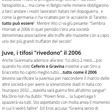
fantapolitica… ma come in Belgio nelle miniere obbligarono
a farci andare i nostri lavoratori italiani nel dopoguerra.. e
come la germania ci ha ricattato per le acciaierie di Taranto..
tutto può essere
“. Mentre Vito ci va giù pesante: “Sembra
ritornati al 2006 in quel periodo c’era una società
denominata associazione alle truffe alle mazzette con a capo
uno dei più grandi truffatori del secolo”.
Juve, i tifosi “rivedono” il 2006
Anche Gianmaria aderisce alla tesi: “Lo dico 2 mesi…poi
quando ho visto
Ceferin e Gravina
insieme a san Siro a
braccetto ho capito meglio tutto…
tutto come il 2006
devono sacrificare la Juventus per nascondere il marcio delle
altre società e per avere la sovvenzione stadi in italia con
l’europeo 2032…stavolta sarà guerra fino all’ultimo sangue”.
Ma Dino non ha dubbi: “Poveri fessi… la SuperLega li
spazzerà via tutti. Sto aspettando con molta ansia il momento
in cui li vedrò fallire”. Ed Eros accusa: “Gravina servo di