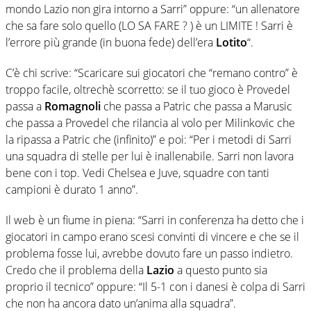
mondo Lazio non gira intorno a Sarri” oppure: “un allenatore
che sa fare solo quello (LO SA FARE ? ) è un LIMITE ! Sarri è
l’errore più grande (in buona fede) dell’era
Lotito
“.
C’è chi scrive: “Scaricare sui giocatori che “remano contro” è
troppo facile, oltrechè scorretto: se il tuo gioco è Provedel
passa a
Romagnoli
che passa a Patric che passa a Marusic
che passa a Provedel che rilancia al volo per Milinkovic che
la ripassa a Patric che (infinito)” e poi: “Per i metodi di Sarri
una squadra di stelle per lui è inallenabile. Sarri non lavora
bene con i top. Vedi Chelsea e Juve, squadre con tanti
campioni è durato 1 anno”.
Il web è un fiume in piena: “Sarri in conferenza ha detto che i
giocatori in campo erano scesi convinti di vincere e che se il
problema fosse lui, avrebbe dovuto fare un passo indietro.
Credo che il problema della
Lazio
a questo punto sia
proprio il tecnico” oppure: “Il 5-1 con i danesi è colpa di Sarri
che non ha ancora dato un’anima alla squadra”.