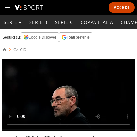
ACCEDI
SERIE A
SERIE B
SERIE C
COPPA ITALIA
CHAMP
Seguici su:
Google Discover
Fonti preferite
CALCIO