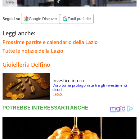
Ansa
Seguici su:
Google Discover
Fonti preferite
Leggi anche:
Prossime partite e calendario della Lazio
Tutte le notizie della Lazio
Gioielleria Delfino
Investire in oro
L’oro torna protagonista tra gli investimenti
sicuri
LEGGI