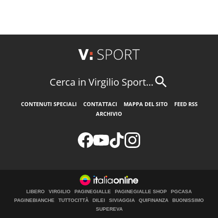
Cerca in Virgilio Sport...
CONTENUTI SPECIALI
CONTATTACI
MAPPA DEL SITO
FEED RSS
ARCHIVIO
LIBERO
VIRGILIO
PAGINEGIALLE
PAGINEGIALLE SHOP
PGCASA
PAGINEBIANCHE
TUTTOCITTÀ
DILEI
SIVIAGGIA
QUIFINANZA
BUONISSIMO
SUPEREVA