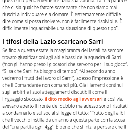
questo indipendentemente dalla sua volontà. La mia paura è
che ci sia qualche fattore scatenante che non siamo mai
riusciti a individuare e a domare. È estremamente difficile
dire come si possa risolvere, non è facilmente risolvibile. È
difficilmente inquadrabile una situazione di questo tipo”.
I tifosi della Lazio scaricano Sarri
Se fino a questa estate la maggioranza dei laziali ha sempre
trovato giustificazioni agli alti e bassi della squadra di Sarri
(“non gli hanno preso i giocatori che servono per il suo gioco”,
“Si sa che Sarri ha bisogno di tempo”, “Al secondo anno
vedremo i frutti del lavoro di Sarri”), adesso l’impressione è
che il Comandante non comandi più. Già i lamenti continui
sugli arbitri e i suoi atteggiamenti discutibili come il
linguaggio sboccato,
il dito medio agli avversari
e così via,
avevano aperto il fronte del dubbio ma adesso sono i risultati
a condannarlo e sui social si legge di tutto: “Frutto degli alibi
che il vecchio instilla da un anno a questa parte con la scusa
del “una partita ogni 4gg”. È bene che si inizi a pensare che il