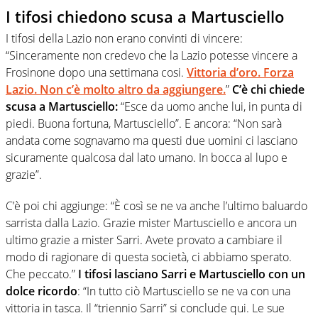
I tifosi chiedono scusa a Martusciello
I tifosi della Lazio non erano convinti di vincere:
“Sinceramente non credevo che la
Lazio
potesse vincere a
Frosinone
dopo una settimana cosi.
Vittoria d’oro. Forza
Lazio. Non c’è molto altro da aggiungere.
”
C’è chi chiede
scusa a Martusciello:
“Esce da uomo anche lui, in punta di
piedi. Buona fortuna,
Martusciello”. E ancora: “Non sarà
andata come sognavamo ma questi due uomini ci lasciano
sicuramente qualcosa dal lato umano. In bocca al lupo e
grazie”.
C’è poi chi aggiunge: “
È così se ne va anche l’ultimo baluardo
sarrista dalla Lazio. Grazie mister
Martusciello
e ancora un
ultimo grazie a mister Sarri. Avete provato a cambiare il
modo di ragionare di questa società, ci abbiamo sperato.
Che peccato.”
I tifosi lasciano Sarri e Martusciello con un
dolce ricordo
: “In tutto ciò
Martusciello
se ne va con una
vittoria in tasca. Il “triennio Sarri” si conclude qui. Le sue