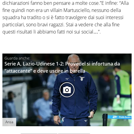
dichiarazioni fanno ben pensare a molte cose.”
E infine: “Alla
fine quindi non era un villain
Martusciello
, nessuno della
squadra ha tradito o si è fatto travolgere dai suoi interessi
particolari, sono bravi ragazzi. Stai a vedere che alla fine
questi risultati li abbiamo fatti noi sui social…”.
Serie A, Lazio-Udinese 1-2: Provedel si infortuna da
“attaccante” e deve uscire in barella
Ansa