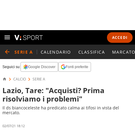
ACCEDI
SERIE A
CALENDARIO
CLASSIFICA
MARCATO
Seguici su:
Google Discover
Fonti preferite
CALCIO
SERIE A
Lazio, Tare: "Acquisti? Prima
risolviamo i problemi"
Il ds biancoceleste ha predicato calma ai tifosi in vista del
mercato.
02/07/21 18:12