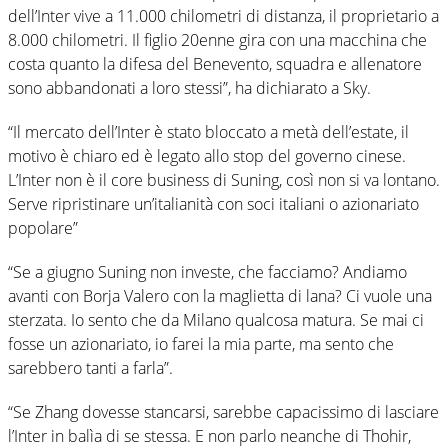
dell’Inter vive a 11.000 chilometri di distanza, il proprietario a
8.000 chilometri. Il figlio 20enne gira con una macchina che
costa quanto la difesa del Benevento, squadra e allenatore
sono abbandonati a loro stessi”, ha dichiarato a Sky.
“Il mercato dell’Inter è stato bloccato a metà dell’estate, il
motivo è chiaro ed è legato allo stop del governo cinese.
L’Inter non è il core business di Suning, così non si va lontano.
Serve ripristinare un’italianità con soci italiani o azionariato
popolare”
“Se a giugno Suning non investe, che facciamo? Andiamo
avanti con Borja Valero con la maglietta di lana? Ci vuole una
sterzata. Io sento che da Milano qualcosa matura. Se mai ci
fosse un azionariato, io farei la mia parte, ma sento che
sarebbero tanti a farla”.
“Se Zhang dovesse stancarsi, sarebbe capacissimo di lasciare
l’Inter in balìa di se stessa. E non parlo neanche di Thohir,