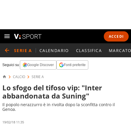
ACCEDI
SERIE A
CALENDARIO
CLASSIFICA
MARCATO
Seguici su:
Google Discover
Fonti preferite
CALCIO
SERIE A
Lo sfogo del tifoso vip: "Inter
abbandonata da Suning"
Il popolo nerazzurro è in rivolta dopo la sconfitta contro il
Genoa.
19/02/18 11:35