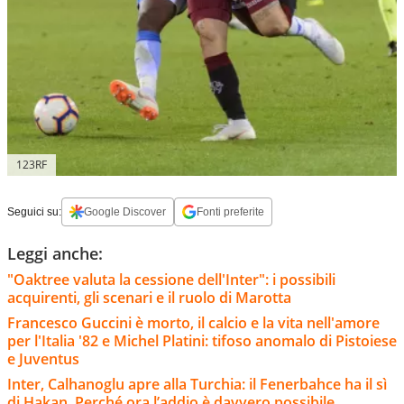
123RF
Seguici su:
Google Discover
Fonti preferite
Leggi anche:
"Oaktree valuta la cessione dell'Inter": i possibili
acquirenti, gli scenari e il ruolo di Marotta
Francesco Guccini è morto, il calcio e la vita nell'amore
per l'Italia '82 e Michel Platini: tifoso anomalo di Pistoiese
e Juventus
Inter, Calhanoglu apre alla Turchia: il Fenerbahce ha il sì
di Hakan. Perché ora l’addio è davvero possibile