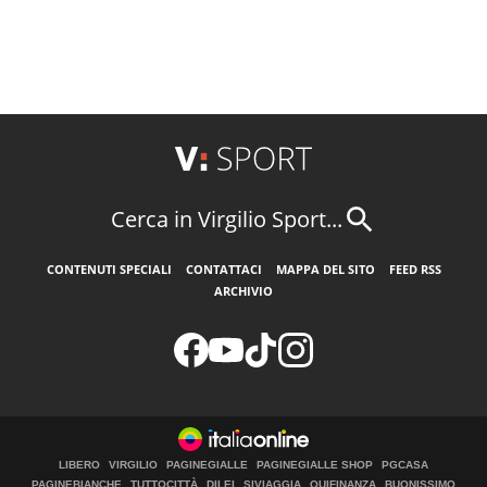
Cerca in Virgilio Sport...
CONTENUTI SPECIALI
CONTATTACI
MAPPA DEL SITO
FEED RSS
ARCHIVIO
LIBERO
VIRGILIO
PAGINEGIALLE
PAGINEGIALLE SHOP
PGCASA
PAGINEBIANCHE
TUTTOCITTÀ
DILEI
SIVIAGGIA
QUIFINANZA
BUONISSIMO