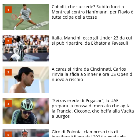
Cobolli, che succede? Subito fuori a
Montreal contro Hanfmann, per Flavio è
tutta colpa della tosse
Italia, Mancini: ecco gli Under 23 da cui
si può ripartire, da Ekhator a Favasuli
Alcaraz si ritira da Cincinnati, Carlos
rinvia la sfida a Sinner e ora US Open di
nuovo a rischio
“Seixas erede di Pogacar”, la UAE
prepara la mossa di mercato che agita
la Francia. Ciccone, che beffa alla Vuelta
a Burgos
Giro di Polonia, clamoroso tris di
Jonathan Milan: dal 2024 a oggi solo