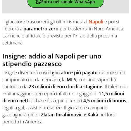
Entra nel canale WhatsApp
Il giocatore trascorrerà gli ultimi 6 mesi al
Napoli
e poi si
libererà a
parametro zero
per trasferirsi in Nord America.
L’annuncio ufficiale è previsto per l’inizio della prossima
settimana.
Insigne: addio al Napoli per uno
stipendio pazzesco
Insigne diventerà così
il giocatore più pagato
del massimo
campionato nordamericano, la
MLS,
con uno stipendio
sontuoso da
23 milioni di euro lordi a stagione
. Il talento di
Frattamaggiore percepirà infatti un ingaggio di 1
1,5 milioni
di euro netti
di base fissa, più ulteriori
4,5 milioni di bonus
,
legati a gol, assist e presenze. Il giocatore campano
guadagnerà più di
Zlatan Ibrahimovic e Kakà
nel loro
periodo in America.