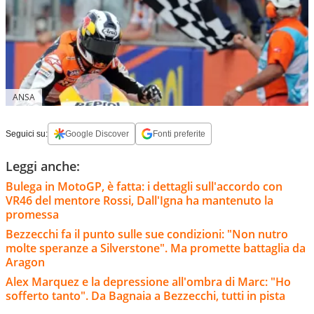
ANSA
Seguici su:
Google Discover
Fonti preferite
Leggi anche:
Bulega in MotoGP, è fatta: i dettagli sull'accordo con
VR46 del mentore Rossi, Dall'Igna ha mantenuto la
promessa
Bezzecchi fa il punto sulle sue condizioni: "Non nutro
molte speranze a Silverstone". Ma promette battaglia da
Aragon
Alex Marquez e la depressione all'ombra di Marc: "Ho
sofferto tanto". Da Bagnaia a Bezzecchi, tutti in pista