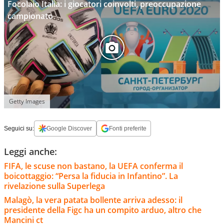
Focolaio Italia: i giocatori coinvolti, preoccupazione
campionato
Getty Images
Seguici su:
Google Discover
Fonti preferite
Leggi anche:
FIFA, le scuse non bastano, la UEFA conferma il
boicottaggio: “Persa la fiducia in Infantino”. La
rivelazione sulla Superlega
Malagò, la vera patata bollente arriva adesso: il
presidente della Figc ha un compito arduo, altro che
Mancini ct