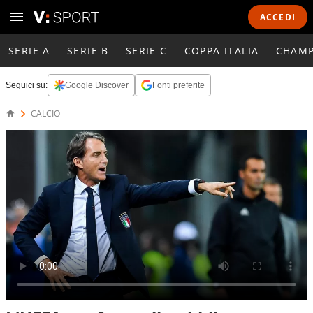
ACCEDI
SERIE A
SERIE B
SERIE C
COPPA ITALIA
CHAMP
Seguici su:
Google Discover
Fonti preferite
CALCIO