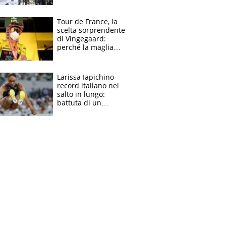
rito della Norvegia
di Haaland e
compagni
Tour de France, la
scelta sorprendente
di Vingegaard:
perché la maglia
gialla indossa la
mascherina, il
rischio da evitare
Larissa Iapichino
record italiano nel
salto in lungo:
battuta di un
centimetro mamma
Fiona May