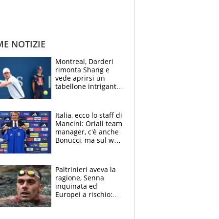
ME NOTIZIE
Montreal, Darderi
rimonta Shang e
vede aprirsi un
tabellone intrigante:
"Penso solo a
Borges, ma sono
felice del mio livello"
Italia, ecco lo staff di
Mancini: Oriali team
manager, c'è anche
Bonucci, ma sul web
infuria la polemica
Paltrinieri aveva la
ragione, Senna
inquinata ed
Europei a rischio:
allenamenti fermi,
cosa succede