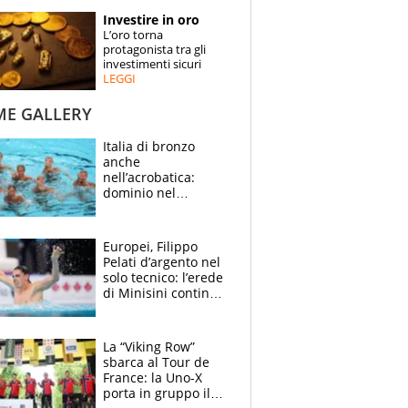
STORIE
Investire in oro
L’oro torna
SPECIALI
protagonista tra gli
investimenti sicuri
LEGGI
ESPERTI
ME GALLERY
CONTATTI
Italia di bronzo
anche
nell’acrobatica:
dominio nel
medagliere, ora
tocca a Ceccon, Curti
e compagni
Europei, Filippo
continuare
Pelati d’argento nel
solo tecnico: l’erede
di Minisini continua
a stupire, Los
Angeles è già nel
mirino
La “Viking Row”
sbarca al Tour de
France: la Uno-X
porta in gruppo il