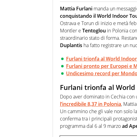
Giornalista pubblicista, redatto
racconta in immagini un evento
Mattia Furlani
manda un messaggio c
conquistando il World Indoor Tour
Ostrava e Torun di inizio e metà febb
Montler e
Tentoglou
in Polonia con
straordinario stato di forma. Resta
Duplantis
ha fatto registrare un nu
Furlani trionfa al World Indoo
Furlani pronto per Europei e M
Undicesimo record per Mond
Furlani trionfa al World
Dopo aver dominato in Cechia con 
l’incredibile 8,37 in Polonia
, Matti
Un cammino che gli vale non solo la
conferma tra i principali protagonist
programma dal 6 al 9 marzo
ad Ap