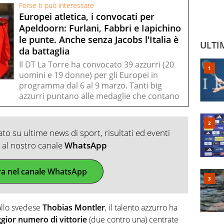
Forse ti può interessare
Europei atletica, i convocati per
Apeldoorn: Furlani, Fabbri e Iapichino
le punte. Anche senza Jacobs l'Italia è
ULTI
da battaglia
Il DT La Torre ha convocato 39 azzurri (20
uomini e 19 donne) per gli Europei in
programma dal 6 al 9 marzo. Tanti big
azzurri puntano alle medaglie che contano
o su ultime news di sport, risultati ed eventi
ti al nostro canale
WhatsApp
ra nel canale WhatsApp
allo svedese
Thobias Montler
, il talento azzurro ha
gior numero di vittorie
(due contro una) centrate