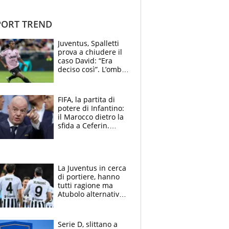
ORT TREND
Juventus, Spalletti
prova a chiudere il
caso David: “Era
deciso così”. L’ombra
di Zirkzee e la
sentenza dei tifosi
FIFA, la partita di
potere di Infantino:
il Marocco dietro la
sfida a Ceferin.
Scontro sul
Mondiale a 64
squadre, l’ira di Figo
La Juventus in cerca
di portiere, hanno
tutti ragione ma
Atubolo alternativa
a Vicario non regge
e la soluzione
rimane Milinkovic-
Serie D, slittano a
Savic