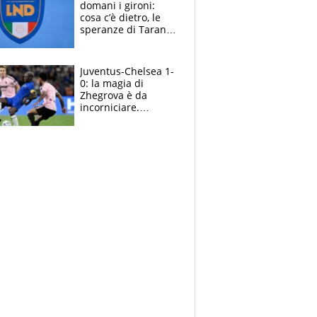
domani i gironi:
cosa c’è dietro, le
speranze di Taranto
e Messina, chi può
essere ripescato
Juventus-Chelsea 1-
0: la magia di
Zhegrova è da
incorniciare.
Spalletti suona il
Blues e tiene,
ancora, la porta
inviolata