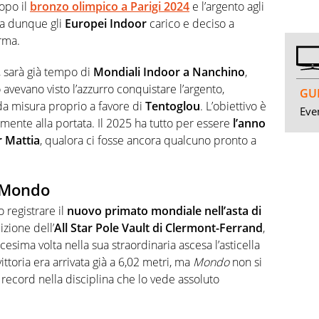
opo il
bronzo olimpico a Parigi 2024
e l’argento agli
ia dunque gli
Europei Indoor
carico e deciso a
rma.
, sarà già tempo di
Mondiali Indoor a Nanchino
,
 avevano visto l’azzurro conquistare l’argento,
GUI
a misura proprio a favore di
Tentoglou
. L’obiettivo è
Even
amente alla portata. Il 2025 ha tutto per essere
l’anno
r Mattia
, qualora ci fosse ancora qualcuno pronto a
 Mondo
o registrare il
nuovo primato mondiale nell’asta di
izione dell’
All Star Pole Vault di Clermont-Ferrand
,
icesima volta nella sua straordinaria ascesa l’asticella
vittoria era arrivata già a 6,02 metri, ma
Mondo
non si
record nella disciplina che lo vede assoluto