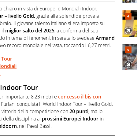
re, divulgatore. E' una delle anime video del sito:
 e lo fa come pochi altri
hiaro in vista di Europei e Mondiali Indoor,
 – livello Gold,
grazie alle splendide prove a
raio. Il giovane talento italiano si era imposto su
 il
miglior salto del 2025
, a conferma del suo
ndo in tema di fenomeni, in serata lo svedese
Armand
ovo record mondiale nell’asta, toccando i 6,27 metri.
r Tour
ondiali
o
 Indoor Tour
un importante 8,23 metri e
concesso il bis con
a Furlani conquista il World Indoor Tour – livello Gold.
 vittoria della competizione con
20 punti
, ma lo
i della disciplina ai
prossimi Europei Indoor
in
eldoorn
, nei Paesi Bassi.