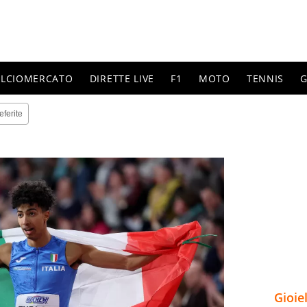
ALCIOMERCATO
DIRETTE LIVE
F1
MOTO
TENNIS
G
eferite
Gioie