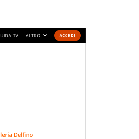
UIDA TV
ALTRO
ACCEDI
CALENDARI E CLASSIFICHE
ALTRI SPORT
MONDIALI 2026
OLIMPIADI
GOSSIP
LIFESTYLE
lleria Delfino