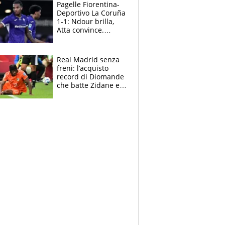
adesso
Pagelle Fiorentina-
Deportivo La Coruña
1-1: Ndour brilla,
Atta convince.
Pongracic rovina
tutto nel finale
Real Madrid senza
freni: l’acquisto
record di Diomande
che batte Zidane e
Ronaldo. Vinicius
rinnova: le cifre