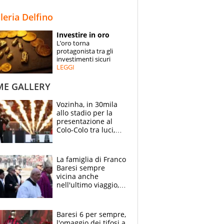
STORIE
lleria Delfino
SPECIALI
Investire in oro
L’oro torna
ESPERTI
protagonista tra gli
investimenti sicuri
LEGGI
CONTATTI
ME GALLERY
Vozinha, in 30mila
allo stadio per la
presentazione al
Colo-Colo tra luci,
spettacolo, elicotteri
e paracadutisti
La famiglia di Franco
Baresi sempre
vicina anche
nell'ultimo viaggio,
la moglie Maura, i
figli e i suoi cari
circondati
Baresi 6 per sempre,
dall'affetto dei tifosi
l'omaggio dei tifosi a