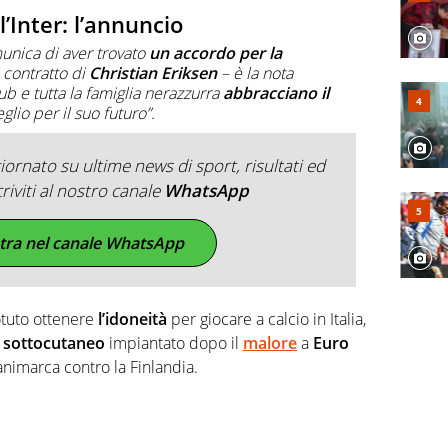
l’Inter: l’annuncio
unica di aver trovato
un accordo per la
 contratto di
Christian Eriksen
– è la nota
lub e tutta la famiglia nerazzurra
abbracciano il
glio per il suo futuro”.
ornato su ultime news di sport, risultati ed
criviti al nostro canale
WhatsApp
tra nel canale WhatsApp
otuto ottenere
l’idoneità
per giocare a calcio in Italia,
o sottocutaneo
impiantato dopo il
malore
a
Euro
Danimarca contro la Finlandia.