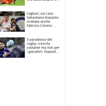
Ronaldo. Vinicius
rinnova: le cifre
Cagliari, sul caso
Sebastiano Esposito
irrompe anche
Fabrizio Corona:
“Ecco cosa è
successo, ho le
prove”
Il paradosso del
rugby, crescita
costante ma non per
i giocatori: Dupont
(il più pagato al
mondo) guadagna
solo 1,4 milioni
all'anno