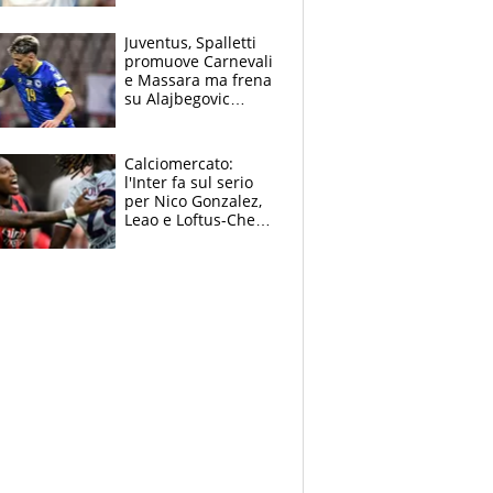
Jannik e Alcaraz"
Juventus, Spalletti
promuove Carnevali
e Massara ma frena
su Alajbegovic
titolare: il punto
sull’infortunio di
Yildiz
Calciomercato:
l'Inter fa sul serio
per Nico Gonzalez,
Leao e Loftus-Cheek
possono restare al
Milan, Mastantuono
verso la Fiorentina