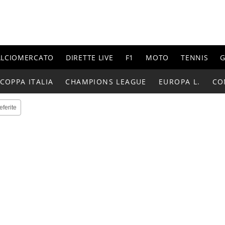
ALCIOMERCATO
DIRETTE LIVE
F1
MOTO
TENNIS
G
COPPA ITALIA
CHAMPIONS LEAGUE
EUROPA L.
CO
eferite