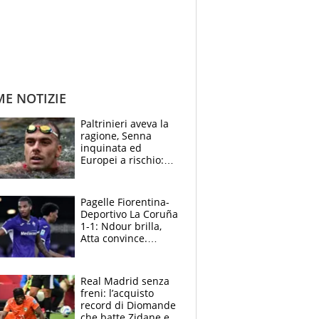
ME NOTIZIE
Paltrinieri aveva la
ragione, Senna
inquinata ed
Europei a rischio:
allenamenti fermi,
cosa succede
adesso
Pagelle Fiorentina-
Deportivo La Coruña
1-1: Ndour brilla,
Atta convince.
Pongracic rovina
tutto nel finale
Real Madrid senza
freni: l’acquisto
record di Diomande
che batte Zidane e