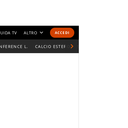
UIDA TV
ALTRO
ACCEDI
NFERENCE L.
CALENDARI E CLASSIFICHE
CALCIO ESTERO
SUPERCOPPA ITALIAN
ALTRI SPORT
MONDIALI 2026
OLIMPIADI
GOSSIP
LIFESTYLE