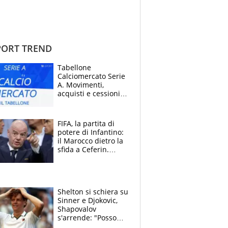
ORT TREND
Tabellone
Calciomercato Serie
A. Movimenti,
acquisti e cessioni:
estate 2026-27
FIFA, la partita di
potere di Infantino:
il Marocco dietro la
sfida a Ceferin.
Scontro sul
Mondiale a 64
squadre, l’ira di Figo
Shelton si schiera su
Sinner e Djokovic,
Shapovalov
s'arrende: "Posso
battere tutti tranne