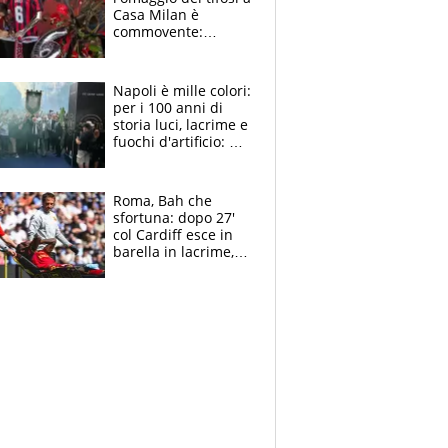
Casa Milan è
commovente:
maglie, bandiere,
sciarpe, lacrime e
bigliettini
Napoli è mille colori:
per i 100 anni di
storia luci, lacrime e
fuochi d'artificio: De
Laurentiis salta al
coro anti-Juve
Roma, Bah che
sfortuna: dopo 27'
col Cardiff esce in
barella in lacrime,
Dybala rigore da
schiaffi, i giallorossi
prendono 3 gol in
45'