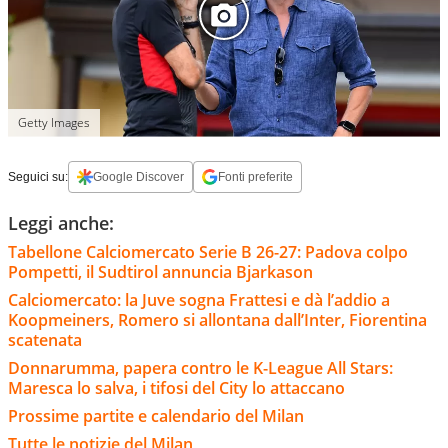
Getty Images
Seguici su:
Google Discover
Fonti preferite
Leggi anche:
Tabellone Calciomercato Serie B 26-27: Padova colpo
Pompetti, il Sudtirol annuncia Bjarkason
Calciomercato: la Juve sogna Frattesi e dà l’addio a
Koopmeiners, Romero si allontana dall’Inter, Fiorentina
scatenata
Donnarumma, papera contro le K-League All Stars:
Maresca lo salva, i tifosi del City lo attaccano
Prossime partite e calendario del Milan
Tutte le notizie del Milan