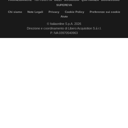
SUPEREVA
Chi siamo
Note Legali
Privacy
Cookie Policy
Preferenze sui cookie
Aiuto
© Italiaonline S.p.A. 2026
Direzione e coordinamento di Libero Acquisition S.á r.l.
P. IVA 03970540963