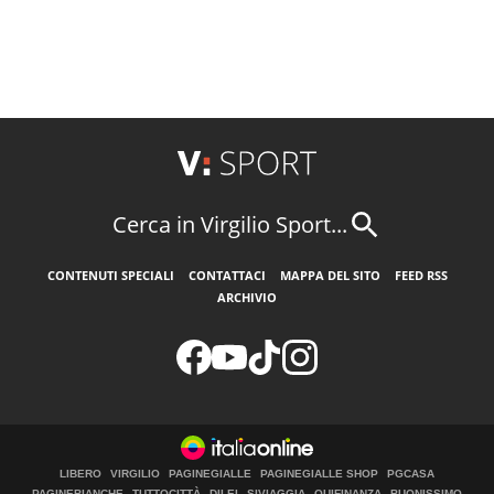
Cerca in Virgilio Sport...
CONTENUTI SPECIALI
CONTATTACI
MAPPA DEL SITO
FEED RSS
ARCHIVIO
LIBERO
VIRGILIO
PAGINEGIALLE
PAGINEGIALLE SHOP
PGCASA
PAGINEBIANCHE
TUTTOCITTÀ
DILEI
SIVIAGGIA
QUIFINANZA
BUONISSIMO