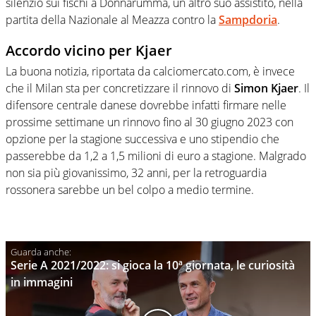
silenzio sui fischi a Donnarumma, un altro suo assistito, nella
partita della Nazionale al Meazza contro la
Sampdoria
.
Accordo vicino per Kjaer
La buona notizia, riportata da calciomercato.com, è invece
che il Milan sta per concretizzare il rinnovo di
Simon Kjaer
. Il
difensore centrale danese dovrebbe infatti firmare nelle
prossime settimane un rinnovo fino al 30 giugno 2023 con
opzione per la stagione successiva e uno stipendio che
passerebbe da 1,2 a 1,5 milioni di euro a stagione. Malgrado
non sia più giovanissimo, 32 anni, per la retroguardia
rossonera sarebbe un bel colpo a medio termine.
Serie A 2021/2022: si gioca la 10ª giornata, le curiosità
in immagini