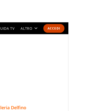
UIDA TV
ALTRO
ACCEDI
CALENDARI E CLASSIFICHE
ALTRI SPORT
MONDIALI 2026
OLIMPIADI
GOSSIP
LIFESTYLE
lleria Delfino