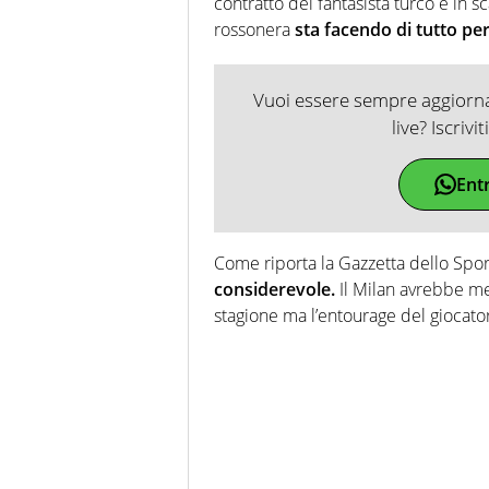
contratto del fantasista turco è in 
rossonera
sta facendo di tutto per
Vuoi essere sempre aggiornat
live? Iscrivi
Ent
Come riporta la Gazzetta dello Spor
considerevole.
Il Milan avrebbe me
stagione ma l’entourage del giocato