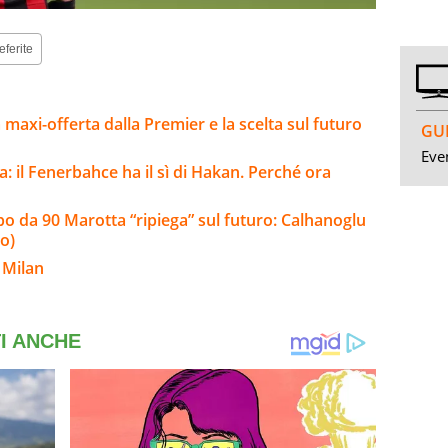
eferite
la maxi-offerta dalla Premier e la scelta sul futuro
GUI
Even
a: il Fenerbahce ha il sì di Hakan. Perché ora
olpo da 90 Marotta “ripiega” sul futuro: Calhanoglu
o)
 Milan