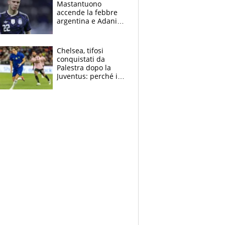
Mastantuono
fratello calciatore
accende la febbre
argentina e Adani
impazzisce. Ma
Antognoni ‘rovina la
festa’ a Commisso
Chelsea, tifosi
conquistati da
Palestra dopo la
Juventus: perché i
fan dei Blues sono
pazzi dell’azzurro