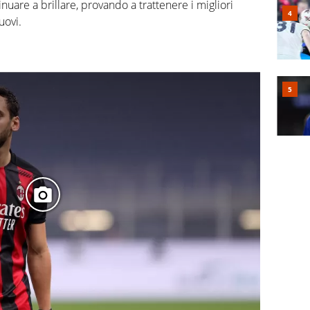
uare a brillare, provando a trattenere i migliori
uovi.