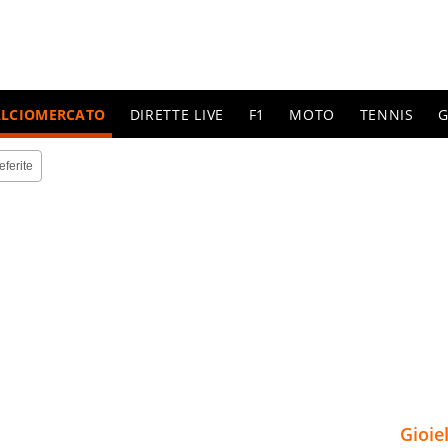
ALCIOMERCATO
DIRETTE LIVE
F1
MOTO
TENNIS
G
eferite
Gioie