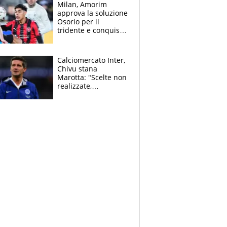
Milan, Amorim
approva la soluzione
Osorio per il
tridente e conquista
Jashari: la frecciata
dello svizzero all'ex
Allegri
Calciomercato Inter,
Chivu stana
Marotta: "Scelte non
realizzate,
dobbiamo
completare la
squadra"