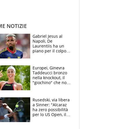
ME NOTIZIE
Gabriel Jesus al
Napoli, De
Laurentiis ha un
piano per il colpo
Champions: vendere
Lukaku, Lang e
Lucca
Europei, Ginevra
Taddeucci bronzo
nella knockout, il
"giochino" che non
le piace: "La Senna?
Oggi era pulita"
Rusedski, via libera
a Sinner: "Alcaraz
ha zero possibilità
per lo US Open, il
2026 forse è gà
finito per lui"