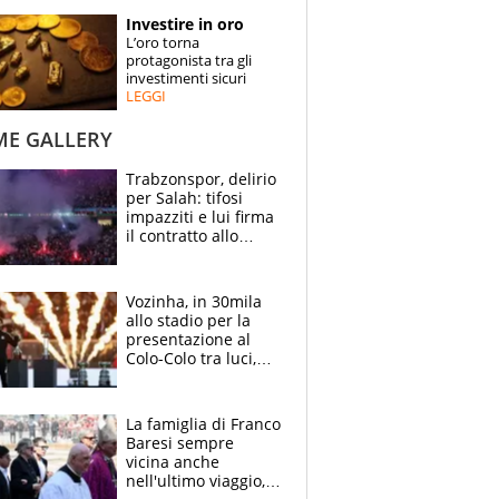
STORIE
Investire in oro
L’oro torna
SPECIALI
protagonista tra gli
investimenti sicuri
LEGGI
ESPERTI
ME GALLERY
CONTATTI
Trabzonspor, delirio
per Salah: tifosi
impazziti e lui firma
il contratto allo
stadio
Vozinha, in 30mila
allo stadio per la
presentazione al
Colo-Colo tra luci,
spettacolo, elicotteri
e paracadutisti
La famiglia di Franco
Baresi sempre
vicina anche
nell'ultimo viaggio,