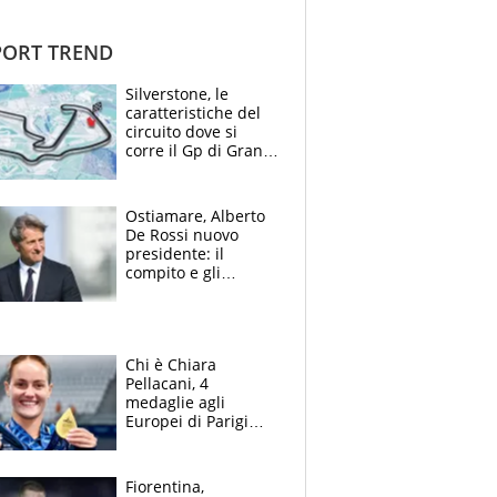
ORT TREND
Silverstone, le
caratteristiche del
circuito dove si
corre il Gp di Gran
Bretagna del
Motomondiale
Ostiamare, Alberto
De Rossi nuovo
presidente: il
compito e gli
obiettivi ricevuti dal
figlio Daniele
Chi è Chiara
Pellacani, 4
medaglie agli
Europei di Parigi
2026, papà
Giampaolo
giornalista, mamma
Fiorentina,
insegnante e il