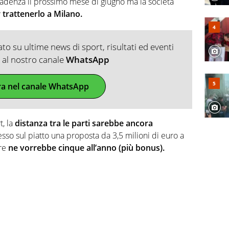
scadenza il prossimo mese di giugno ma la società
 trattenerlo a Milano.
o su ultime news di sport, risultati ed eventi
ti al nostro canale
WhatsApp
ra nel canale WhatsApp
t, la
distanza tra le parti sarebbe ancora
sso sul piatto una proposta da 3,5 milioni di euro a
re
ne vorrebbe cinque all’anno (più bonus).