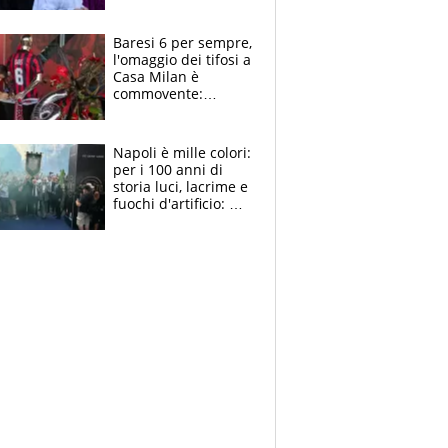
la moglie Maura, i
figli e i suoi cari
circondati
Baresi 6 per sempre,
dall'affetto dei tifosi
l'omaggio dei tifosi a
Casa Milan è
commovente:
maglie, bandiere,
sciarpe, lacrime e
bigliettini
Napoli è mille colori:
per i 100 anni di
storia luci, lacrime e
fuochi d'artificio: De
Laurentiis salta al
coro anti-Juve