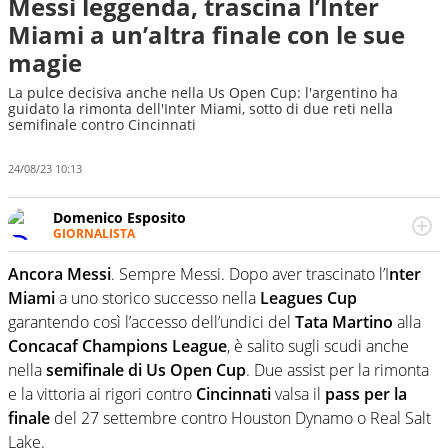
Messi leggenda, trascina l’Inter
Miami a un’altra finale con le sue
magie
La pulce decisiva anche nella Us Open Cup: l'argentino ha
guidato la rimonta dell'Inter Miami, sotto di due reti nella
semifinale contro Cincinnati
24/08/23 10:13
Domenico Esposito
GIORNALISTA
Da vent’anni in campo e sul campo per vivere ogni evento
in tutte le sue sfaccettature. Passione smisurata per il
Ancora Messi
. Sempre Messi. Dopo aver trascinato l’I
nter
calcio e per la sfera di cuoio. Il pallone è una cosa
Miami
a uno storico successo nella
Leagues Cup
serissima, guai a dirgli di no
garantendo così l’accesso dell’undici del
Tata Martino
alla
Concacaf Champions League
, è salito sugli scudi anche
nella
semifinale di Us Open Cup
. Due assist per la rimonta
e la vittoria ai rigori contro
Cincinnati
valsa il
pass per la
finale
del 27 settembre contro Houston Dynamo o Real Salt
Lake.