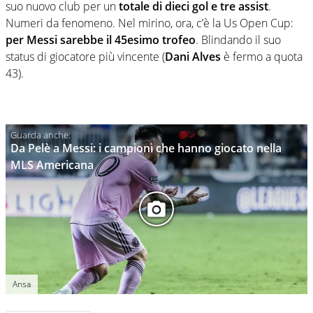
suo nuovo club per un
totale di dieci gol e tre assist
.
Numeri da fenomeno. Nel mirino, ora, c’è la Us Open Cup:
per Messi sarebbe il 45esimo trofeo
. Blindando il suo
status di giocatore più vincente (
Dani Alves
è fermo a quota
43).
Da Pelè a Messi: i campioni che hanno giocato nella
MLS Americana
Ansa