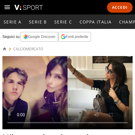
ACCEDI
SERIE A
SERIE B
SERIE C
COPPA ITALIA
CHAMP
Seguici su:
Google Discover
Fonti preferite
CALCIOMERCATO