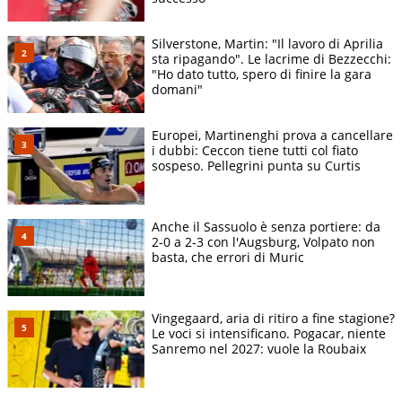
Silverstone, Martin: "Il lavoro di Aprilia
sta ripagando". Le lacrime di Bezzecchi:
"Ho dato tutto, spero di finire la gara
domani"
Europei, Martinenghi prova a cancellare
i dubbi: Ceccon tiene tutti col fiato
sospeso. Pellegrini punta su Curtis
Anche il Sassuolo è senza portiere: da
2-0 a 2-3 con l'Augsburg, Volpato non
basta, che errori di Muric
Vingegaard, aria di ritiro a fine stagione?
Le voci si intensificano. Pogacar, niente
Sanremo nel 2027: vuole la Roubaix