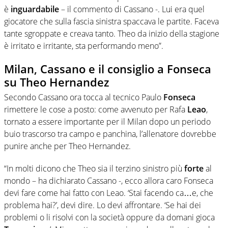
è
inguardabile
– il commento di Cassano -. Lui era quel
giocatore che sulla fascia sinistra spaccava le partite. Faceva
tante sgroppate e creava tanto. Theo da inizio della stagione
è irritato e irritante, sta performando meno”.
Milan, Cassano e il consiglio a Fonseca
su Theo Hernandez
Secondo Cassano ora tocca al tecnico Paulo
Fonseca
rimettere le cose a posto: come avvenuto per Rafa
Leao
,
tornato a essere importante per il Milan dopo un periodo
buio trascorso tra campo e panchina, l’allenatore dovrebbe
punire anche per Theo Hernandez.
“In molti dicono che Theo sia il terzino sinistro più
forte
al
mondo – ha dichiarato Cassano -, ecco allora caro Fonseca
devi fare come hai fatto con Leao. ‘Stai facendo ca…e, che
problema hai?’, devi dire. Lo devi affrontare. ‘Se hai dei
problemi o li risolvi con la società oppure da domani gioca