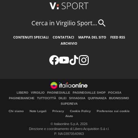
Cerca in Virgilio Sport...
CONTENUTI SPECIALI
CONTATTACI
MAPPA DEL SITO
FEED RSS
ARCHIVIO
LIBERO
VIRGILIO
PAGINEGIALLE
PAGINEGIALLE SHOP
PGCASA
PAGINEBIANCHE
TUTTOCITTÀ
DILEI
SIVIAGGIA
QUIFINANZA
BUONISSIMO
SUPEREVA
Chi siamo
Note Legali
Privacy
Cookie Policy
Preferenze sui cookie
Aiuto
© Italiaonline S.p.A. 2026
Direzione e coordinamento di Libero Acquisition S.á r.l.
P. IVA 03970540963