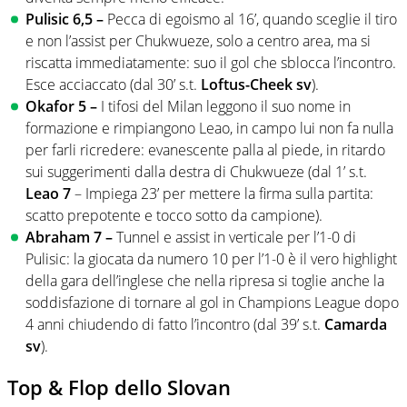
Pulisic 6,5 –
Pecca di egoismo al 16’, quando sceglie il tiro
e non l’assist per Chukwueze, solo a centro area, ma si
riscatta immediatamente: suo il gol che sblocca l’incontro.
Esce acciaccato (dal 30’ s.t.
Loftus-Cheek sv
).
Okafor 5 –
I tifosi del Milan leggono il suo nome in
formazione e rimpiangono Leao, in campo lui non fa nulla
per farli ricredere: evanescente palla al piede, in ritardo
sui suggerimenti dalla destra di Chukwueze (dal 1’ s.t.
Leao 7
– Impiega 23’ per mettere la firma sulla partita:
scatto prepotente e tocco sotto da campione).
Abraham 7 –
Tunnel e assist in verticale per l’1-0 di
Pulisic: la giocata da numero 10 per l’1-0 è il vero highlight
della gara dell’inglese che nella ripresa si toglie anche la
soddisfazione di tornare al gol in Champions League dopo
4 anni chiudendo di fatto l’incontro (dal 39’ s.t.
Camarda
sv
).
Top & Flop dello Slovan