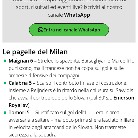
sport, risultati ed eventi live? Iscriviti al nostro
canale
WhatsApp
Entra nel canale WhatsApp
Le pagelle del Milan
Maignan 6 –
Strelec lo spaventa, Barseghyan e Marcelli lo
puniscono, ma il francese non ha colpa sui gol e sulle
amnesie difensive dei compagni.
Calabria 5 –
Scarso il contributo in fase di costruzione,
insieme a Reijnders è in ritardo nella chiusura su Savvidis
che avvia il contropiede dello Slovan (dal 30’ s.t.
Emerson
Royal sv
).
Tomori 5 –
Giustificato sul gol dell’1-1 – era in area
avversaria a saltare – ma poco prima si era lasciato infilare
in velocità dagli attaccanti dello Slovan. Non trasmette
sicurezza alla squadra.