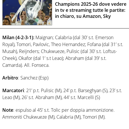
Champions 2025-26 dove vedere
in tv e streaming tutte le partite:
in chiaro, su Amazon, Sky
Milan (4-2-3-1):
Maignan; Calabria (dal 30’ s.t. Emerson
Royal), Tomori, Pavlovic, Theo Hernandez; Fofana (dal 31’ s.t.
Musah), Reijnders; Chukwueze, Pulisic (dal 30’ s.t. Loftus-
Cheek), Okafor (dal 1’ s.t Leao); Abraham (dal 39’ s.t.
Camarda). All. Fonseca.
Arbitro
: Sanchez (Esp)
Marcatori
: 21’ p.t. Pulisic (M), 24’ p.t. Barseghyan (S), 23’ s.t.
Leao (M), 26’ s.t. Abraham (M), 44’ s.t. Marcelli (S)
Note
: espulso al 45’ s.t. Tolic per doppia ammonizione.
Ammoniti Chukwueze (M), Calabria (M), Tomori (M).