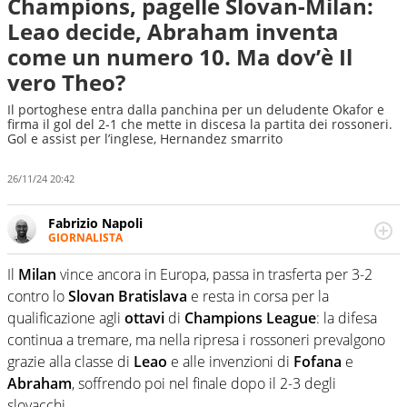
Champions, pagelle Slovan-Milan:
Leao decide, Abraham inventa
come un numero 10. Ma dov’è Il
vero Theo?
Il portoghese entra dalla panchina per un deludente Okafor e
firma il gol del 2-1 che mette in discesa la partita dei rossoneri.
Gol e assist per l’inglese, Hernandez smarrito
26/11/24 20:42
Fabrizio Napoli
GIORNALISTA
Giornalista professionista, per Virgilio Sport segue anche
il calcio ma è con la pallanuoto che esalta competenze e
Il
Milan
vince ancora in Europa, passa in trasferta per 3-2
passioni. Cura la comunicazione di HaBaWaBa, il più
contro lo
Slovan Bratislava
e resta in corsa per la
grande festival di waterpolo per bambini al mondo
qualificazione agli
ottavi
di
Champions League
: la difesa
continua a tremare, ma nella ripresa i rossoneri prevalgono
grazie alla classe di
Leao
e alle invenzioni di
Fofana
e
Abraham
, soffrendo poi nel finale dopo il 2-3 degli
slovacchi.