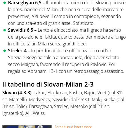
Barseghyan
6,5 –
Il bomber armeno dello Slovan punisce
la presunzione del Milan, che non si cura delle marcature
preventive, e si beve il campo in contropiede, segnando
con uno scavetto di gran classe. Sofisticato.
Savvidis 6,5 –
Lento e dinoccolato, ma il greco ha senso
della posizione e fisicità, quanto basta per mettere a lungo
in difficoltà un Milan senza grandi idee.
Strelec 4 –
Imperdonabile la sufficienza con cui l’ex
Spezia e Reggina calcia a porta vuota, dopo aver saltato
secco Maignan, favorendo il recupero di Pavlovic. Poi
regala ad Abraham il 3-1 con un retropassaggio assassino.
Il tabellino di Slovan-Milan 2-3
Slovan (4-3-3):
Takac; Blackman, Kashia, Bajric, Voet (dal 31’
s.t. Marcelli); Medvedev, Savvidis (dal 45’ s.t. Mak), Kucka (dal
31’ s.t. Tolic); Barseghyan, Strelec, Metsoko (dal 21’ s.t.
Ignatenko). All. Weiss.
Forse ti può interessare