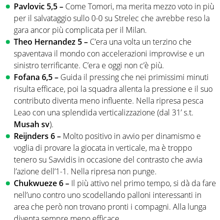
Pavlovic 5,5 –
Come Tomori, ma merita mezzo voto in più
per il salvataggio sullo 0-0 su Strelec che avrebbe reso la
gara ancor più complicata per il Milan.
Theo Hernandez 5 –
C’era una volta un terzino che
spaventava il mondo con accelerazioni improvvise e un
sinistro terrificante. C’era e oggi non c’è più.
Fofana 6,5 –
Guida il pressing che nei primissimi minuti
risulta efficace, poi la squadra allenta la pressione e il suo
contributo diventa meno influente. Nella ripresa pesca
Leao con una splendida verticalizzazione (dal 31’ s.t.
Musah sv
).
Reijnders 6 –
Molto positivo in avvio per dinamismo e
voglia di provare la giocata in verticale, ma è troppo
tenero su Savvidis in occasione del contrasto che avvia
l’azione dell’1-1. Nella ripresa non punge.
Chukwueze 6 –
Il più attivo nel primo tempo, si dà da fare
nell’uno contro uno scodellando palloni interessanti in
area che però non trovano pronti i compagni. Alla lunga
diventa sempre meno efficace.