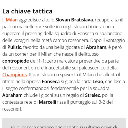
La chiave tattica
Il
Milan
aggredisce alto lo
Slovan
Bratislava
, recupera tanti
palloni ma nelle rare volte in cui gli slovacchi riescono a
superare il pressing della squadra di Fonseca si spalancano
delle voragini nella metà campo rossonera. Dopo il vantaggio
di
Pulisic
, favorito da una bella giocata di
Abraham
, è però
da un corner per il Milan che nasce il delittuoso
contropiede
dell’1-1: zero marcature preventive da parte
dei rossoneri, errore inaccettabile sul palcoscenico della
Champions
. Il pari slovacco spaventa il Milan che allenta il
ritmo: nella ripresa
Fonseca
si gioca la carta
Leao
, che lascia
il segno confermandosi fondamentale per la squadra.
Abraham
chiude i giochi su un regalo di
Strelec
, poi la
contestata rete di
Marcelli
fissa il punteggio sul 3-2 dei
rossoneri.
Vuoi essere sempre aggiornato su ultime news di