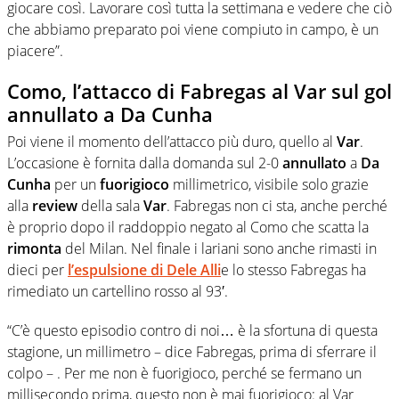
giocare così. Lavorare così tutta la settimana e vedere che ciò
che abbiamo preparato poi viene compiuto in campo, è un
piacere”.
Como, l’attacco di Fabregas al Var sul gol
annullato a Da Cunha
Poi viene il momento dell’attacco più duro, quello al
Var
.
L’occasione è fornita dalla domanda sul 2-0
annullato
a
Da
Cunha
per un
fuorigioco
millimetrico, visibile solo grazie
alla
review
della sala
Var
. Fabregas non ci sta, anche perché
è proprio dopo il raddoppio negato al Como che scatta la
rimonta
del Milan. Nel finale i lariani sono anche rimasti in
dieci per
l’espulsione di Dele Alli
e lo stesso Fabregas ha
rimediato un cartellino rosso al 93′.
“C’è questo episodio contro di noi… è la sfortuna di questa
stagione, un millimetro – dice Fabregas, prima di sferrare il
colpo – . Per me non è fuorigioco, perché se fermano un
millisecondo prima, questo non è mai fuorigioco: al Var