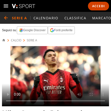
ACCEDI
SERIE A
CALENDARIO
CLASSIFICA
MARCATO
Seguici su:
Google Discover
Fonti preferite
CALCIO
SERIE A