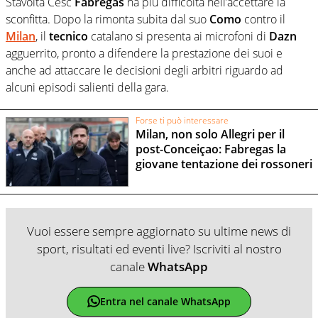
Stavolta Cesc
Fabregas
ha più difficoltà nell’accettare la
sconfitta. Dopo la rimonta subita dal suo
Como
contro il
Milan
, il
tecnico
catalano si presenta ai microfoni di
Dazn
agguerrito, pronto a difendere la prestazione dei suoi e
anche ad attaccare le decisioni degli arbitri riguardo ad
alcuni episodi salienti della gara.
Forse ti può interessare
Milan, non solo Allegri per il
post-Conceiçao: Fabregas la
giovane tentazione dei rossoneri
Vuoi essere sempre aggiornato su ultime news di
sport, risultati ed eventi live? Iscriviti al nostro
canale
WhatsApp
Entra nel canale WhatsApp