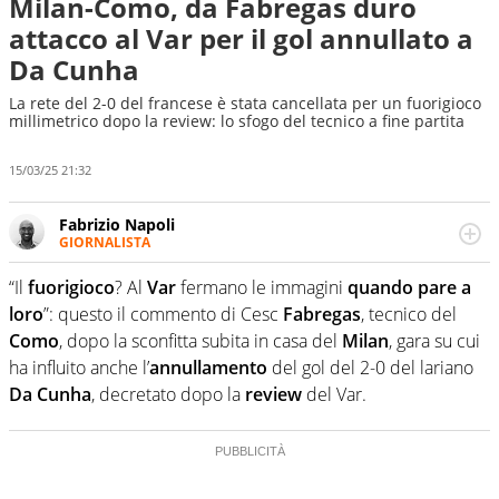
Milan-Como, da Fabregas duro
attacco al Var per il gol annullato a
Da Cunha
La rete del 2-0 del francese è stata cancellata per un fuorigioco
millimetrico dopo la review: lo sfogo del tecnico a fine partita
15/03/25 21:32
Fabrizio Napoli
GIORNALISTA
Giornalista professionista, per Virgilio Sport segue anche
il calcio ma è con la pallanuoto che esalta competenze e
“Il
fuorigioco
? Al
Var
fermano le immagini
quando pare a
passioni. Cura la comunicazione di HaBaWaBa, il più
loro
”: questo il commento di Cesc
Fabregas
, tecnico del
grande festival di waterpolo per bambini al mondo
Como
, dopo la sconfitta subita in casa del
Milan
, gara su cui
ha influito anche l’
annullamento
del gol del 2-0 del lariano
Da Cunha
, decretato dopo la
review
del Var.