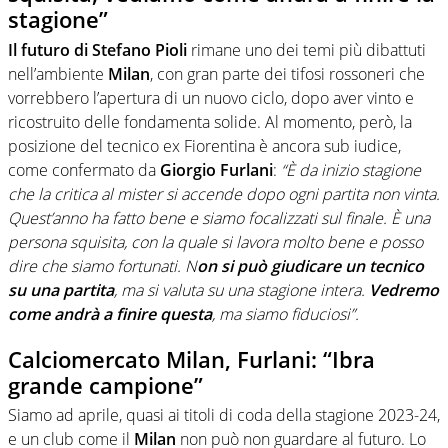
stagione”
Il futuro di Stefano Pioli
rimane uno dei temi più dibattuti
nell’ambiente
Milan
, con gran parte dei tifosi rossoneri che
vorrebbero l’apertura di un nuovo ciclo, dopo aver vinto e
ricostruito delle fondamenta solide. Al momento, però, la
posizione del tecnico ex Fiorentina è ancora sub iudice,
come confermato da
Giorgio Furlani
:
“È da inizio stagione
che la critica al mister si accende dopo ogni partita non vinta.
Quest’anno ha fatto bene e siamo focalizzati sul finale. È una
persona squisita, con la quale si lavora molto bene e posso
dire che siamo fortunati. N
on si può giudicare un tecnico
su una partita
, ma si valuta su una stagione intera.
Vedremo
come andrà a finire questa
, ma siamo fiduciosi”.
Calciomercato Milan, Furlani: “Ibra
grande campione”
Siamo ad aprile, quasi ai titoli di coda della stagione 2023-24,
e un club come il
Milan
non può non guardare al futuro. Lo