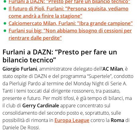
Furlani a DAZN: "Presto per fare un bilancio tecnico"
Il futuro di Pioli, Furlani: "Persona squisita, vediamo
come andrà a finire la stagione"
Calciomercato Milan, Furlani: "Ibra grande campione"
Furlani sui big: "Non abbiamo bisogno di cessioni per
rientrare dalle perdite"
Furlani a DAZN: “Presto per fare un
bilancio tecnico”
Giorgio Furlani
, amministratore delegato dell’
AC Milan
, è
stato ospite di DAZN e del programma “Supertele”, condotto
da Pierluigi Pardo al termine del Monday Night di Serie A.
Tanti i temi toccati dal dirigente rossonero, tra passato,
presente e futuro. Per molti tifosi, è già tempo di bilanci, ma
il club di
Gerry Cardinale
appare concentrato sul
consolidamento del secondo posto e, soprattutto, sulle
possibilità di rimonta in
Europa League
contro la
Roma
di
Daniele De Rossi.