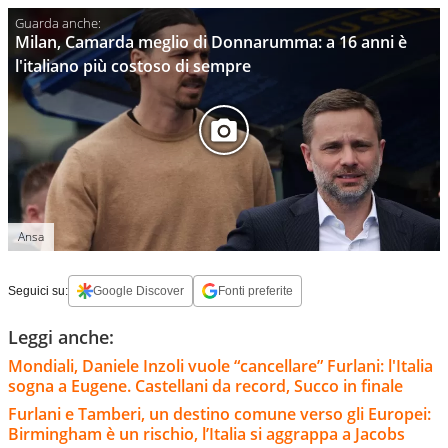
Milan, Camarda meglio di Donnarumma: a 16 anni è
l'italiano più costoso di sempre
Ansa
Seguici su:
Google Discover
Fonti preferite
Leggi anche:
Mondiali, Daniele Inzoli vuole “cancellare” Furlani: l'Italia
sogna a Eugene. Castellani da record, Succo in finale
Furlani e Tamberi, un destino comune verso gli Europei:
Birmingham è un rischio, l’Italia si aggrappa a Jacobs