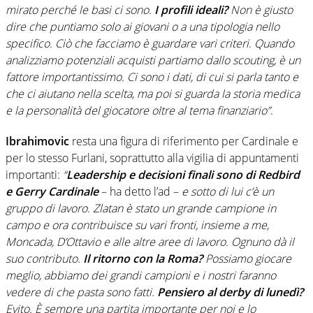
mirato perché le basi ci sono.
I profili ideali?
Non è giusto
dire che puntiamo solo ai giovani o a una tipologia nello
specifico. Ciò che facciamo è guardare vari criteri. Quando
analizziamo potenziali acquisti partiamo dallo scouting, è un
fattore importantissimo. Ci sono i dati, di cui si parla tanto e
che ci aiutano nella scelta, ma poi si guarda la storia medica
e la personalità del giocatore oltre al tema finanziario”
.
Ibrahimovic
resta una figura di riferimento per Cardinale e
per lo stesso Furlani, soprattutto alla vigilia di appuntamenti
importanti:
“
Leadership e decisioni finali sono di Redbird
e Gerry Cardinale
– ha detto l’ad –
e sotto di lui c’è un
gruppo di lavoro. Zlatan è stato un grande campione in
campo e ora contribuisce su vari fronti, insieme a me,
Moncada, D’Ottavio e alle altre aree di lavoro. Ognuno dà il
suo contributo.
Il ritorno con la Roma?
Possiamo giocare
meglio, abbiamo dei grandi campioni e i nostri faranno
vedere di che pasta sono fatti.
Pensiero al derby di lunedì?
Evito. È sempre una partita importante per noi e lo