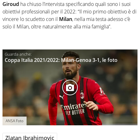
Giroud
ha chiuso l’intervista specificando quali sono i suoi
obiettivi professionali per il 2022: “Il mio primo obiettivo è di
vincere lo scudetto con il
Milan
, nella mia testa adesso c’è
solo il Milan, oltre naturalmente alla mia famiglia”.
Coppa Italia 2021/2022: Milan-Genoa 3-1, le foto
ANSA Foto
Zlatan Ibrahimovic