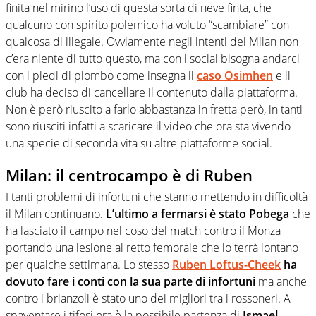
finita nel mirino l’uso di questa sorta di neve finta, che
qualcuno con spirito polemico ha voluto “scambiare” con
qualcosa di illegale. Ovviamente negli intenti del Milan non
c’era niente di tutto questo, ma con i social bisogna andarci
con i piedi di piombo come insegna il
caso Osimhen
e il
club ha deciso di cancellare il contenuto dalla piattaforma.
Non è però riuscito a farlo abbastanza in fretta però, in tanti
sono riusciti infatti a scaricare il video che ora sta vivendo
una specie di seconda vita su altre piattaforme social.
Milan: il centrocampo è di Ruben
I tanti problemi di infortuni che stanno mettendo in difficoltà
il Milan continuano.
L’ultimo a fermarsi è stato Pobega
che
ha lasciato il campo nel coso del match contro il Monza
portando una lesione al retto femorale che lo terrà lontano
per qualche settimana. Lo stesso
Ruben Loftus-Cheek
ha
dovuto fare i conti con la sua parte di infortuni
ma anche
contro i brianzoli è stato uno dei migliori tra i rossoneri. A
spaventare i tifosi ora è la possibile partenza di
Ismael