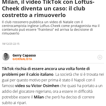
Milan, il video TikTok con Loftus-
Cheek diventa un caso: il club
costretto a rimuoverlo
Il club rossonero pubblica un video di Natale con il
centrocampista inglese Loftus-Cheek come protagonista ma il
contenuto può essere “frainteso” ed arriva la decisione di
rimuoverlo
18/12/23 22:15
Gerry Capasso
GIORNALISTA
Per lui gli sport americani non hanno segreti: basket,
football, baseball e la capacità innata di trovare la notizia
TikTok rischia di essere ancora una volta fonte di
dove altri non vedono granché
problemi per il calcio italiano
. La società che si è trovata nei
guai per questo motivo per prima è stato il Napoli con il
famoso
video su Victor Osimhen
che quasi ha portato a un
addio del giocatore nigeriano, ora a essere in difficoltà
potrebbe essere il
Milan
che però ha deciso di correre
subito ai ripari.