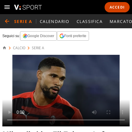
ACCEDI
SERIE A
CALENDARIO
CLASSIFICA
MARCATO
Seguici su:
Google Discover
Fonti preferite
CALCIO
SERIE A