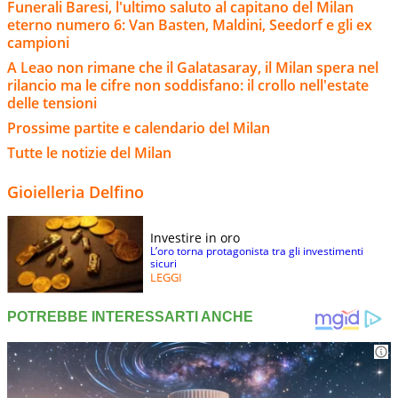
Funerali Baresi, l'ultimo saluto al capitano del Milan
eterno numero 6: Van Basten, Maldini, Seedorf e gli ex
campioni
A Leao non rimane che il Galatasaray, il Milan spera nel
rilancio ma le cifre non soddisfano: il crollo nell'estate
delle tensioni
Prossime partite e calendario del Milan
Tutte le notizie del Milan
Gioielleria Delfino
Investire in oro
L’oro torna protagonista tra gli investimenti
sicuri
LEGGI