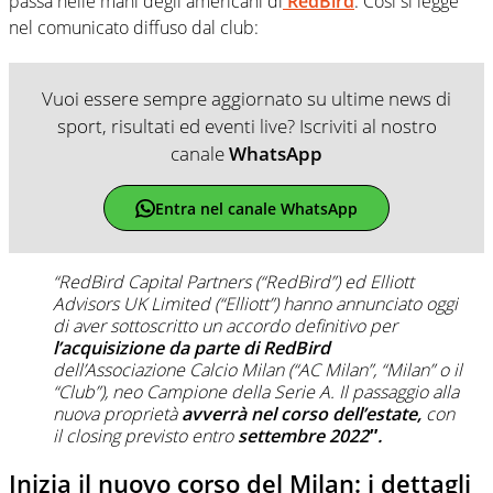
passa nelle mani degli americani di
RedBird
. Così si legge
nel comunicato diffuso dal club:
Vuoi essere sempre aggiornato su ultime news di
sport, risultati ed eventi live? Iscriviti al nostro
canale
WhatsApp
Entra nel canale WhatsApp
“RedBird Capital Partners (“RedBird”) ed Elliott
Advisors UK Limited (“Elliott”) hanno annunciato oggi
di aver sottoscritto un accordo definitivo per
l’acquisizione da parte di RedBird
dell’Associazione Calcio Milan (“AC Milan”, “Milan” o il
“Club”), neo Campione della Serie A. Il passaggio alla
nuova proprietà
avverrà nel corso dell’estate,
con
il closing previsto entro
settembre 2022″.
Inizia il nuovo corso del Milan: i dettagli