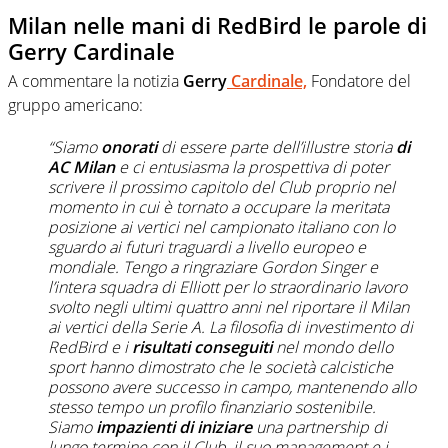
Milan nelle mani di RedBird le parole di
Gerry Cardinale
A commentare la notizia
Gerry
Cardinale,
Fondatore del
gruppo americano:
“Siamo
onorati
di essere parte dell’illustre storia
di
AC Milan
e ci entusiasma la prospettiva di poter
scrivere il prossimo capitolo del Club proprio nel
momento in cui è tornato a occupare la meritata
posizione ai vertici nel campionato italiano con lo
sguardo ai futuri traguardi a livello europeo e
mondiale. Tengo a ringraziare Gordon Singer e
l’intera squadra di Elliott per lo straordinario lavoro
svolto negli ultimi quattro anni nel riportare il Milan
ai vertici della Serie A. La filosofia di investimento di
RedBird e i
risultati conseguiti
nel mondo dello
sport hanno dimostrato che le società calcistiche
possono avere successo in campo, mantenendo allo
stesso tempo un profilo finanziario sostenibile.
Siamo
impazienti di iniziare
una partnership di
lungo termine con il Club, il suo management e i