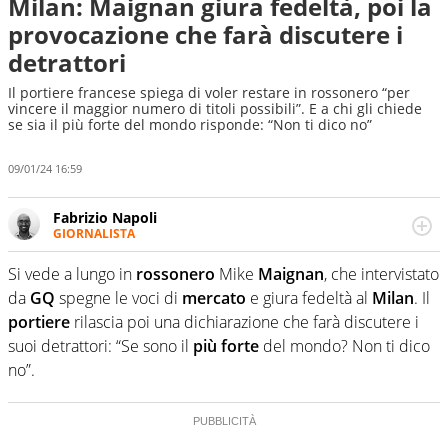
Milan: Maignan giura fedeltà, poi la
provocazione che farà discutere i
detrattori
Il portiere francese spiega di voler restare in rossonero “per
vincere il maggior numero di titoli possibili”. E a chi gli chiede
se sia il più forte del mondo risponde: “Non ti dico no”
09/01/24 16:59
Fabrizio Napoli
GIORNALISTA
Giornalista professionista, per Virgilio Sport segue anche
il calcio ma è con la pallanuoto che esalta competenze e
Si vede a lungo in
rossonero
Mike
Maignan
, che intervistato
passioni. Cura la comunicazione di HaBaWaBa, il più
da
GQ
spegne le voci di
mercato
e giura fedeltà al
Milan
. Il
grande festival di waterpolo per bambini al mondo
portiere
rilascia poi una dichiarazione che farà discutere i
suoi detrattori: “Se sono il
più forte
del mondo? Non ti dico
no”.