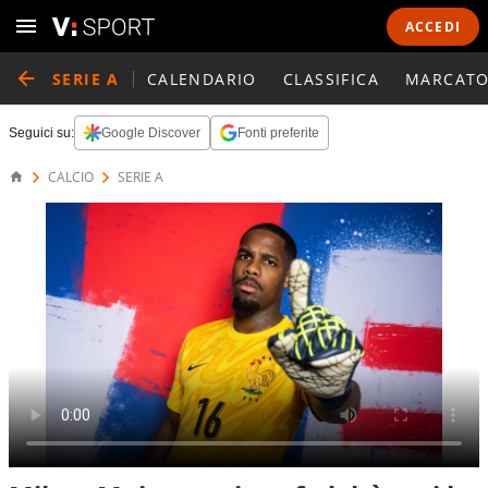
ACCEDI
SERIE A
CALENDARIO
CLASSIFICA
MARCATO
Seguici su:
Google Discover
Fonti preferite
CALCIO
SERIE A