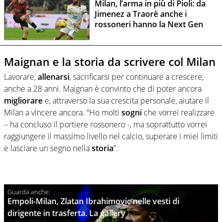
Milan, l’arma in più di Pioli: da
Jimenez a Traorè anche i
rossoneri hanno la Next Gen
Maignan e la storia da scrivere col Milan
Lavorare,
allenarsi
, sacrificarsi per continuare a crescere,
anche a 28 anni. Maignan è convinto che di poter ancora
migliorare
e, attraverso la sua crescita personale, aiutare il
Milan a vincere ancora. “Ho molti
sogni
che vorrei realizzare
– ha concluso il portiere rossonero -, ma soprattutto vorrei
raggiungere il massimo livello nel calcio, superare i miei limiti
e lasciare un segno nella
storia
”.
Empoli-Milan, Zlatan Ibrahimovic nelle vesti di
dirigente in trasferta. La gallery