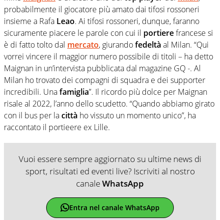
probabilmente il giocatore più amato dai tifosi rossoneri
insieme a Rafa
Leao
. Ai tifosi rossoneri, dunque, faranno
sicuramente piacere le parole con cui il
portiere
francese si
è di fatto tolto dal
mercato
, giurando
fedeltà
al Milan. “Qui
vorrei vincere il maggior numero possibile di titoli – ha detto
Maignan in un’intervista pubblicata dal magazine GQ -. Al
Milan ho trovato dei compagni di squadra e dei supporter
incredibili. Una
famiglia
”. Il ricordo più dolce per Maignan
risale al 2022, l’anno dello scudetto. “Quando abbiamo girato
con il bus per la
città
ho vissuto un momento unico”, ha
raccontato il portieere ex Lille.
Vuoi essere sempre aggiornato su ultime news di
sport, risultati ed eventi live? Iscriviti al nostro
canale
WhatsApp
Entra nel canale WhatsApp