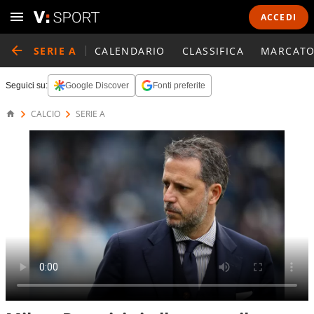
ACCEDI
SERIE A
CALENDARIO
CLASSIFICA
MARCATO
Seguici su:
Google Discover
Fonti preferite
CALCIO
SERIE A