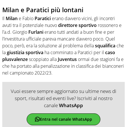
Milan e Paratici più lontani
Il
Milan
e Fabio
Paratici
erano davvero vicini, gli incontri
avuti tra il potenziale nuovo
direttore
sportivo
rossonero e
l’a.d. Giorgio
Furlani
erano tutti andati a buon fine e per
l’investitura ufficiale pareva mancare davvero poco. Quel
poco, però, era la soluzione al problema della
squalifica
che
la
giustizia
sportiva
ha comminato a Paratici per il
caso
plusvalenze
scoppiato alla
Juventus
ormai due stagioni fa e
che ha portato alla penalizzazione in classifica dei bianconeri
nel campionato 2022/23.
Vuoi essere sempre aggiornato su ultime news di
sport, risultati ed eventi live? Iscriviti al nostro
canale
WhatsApp
Entra nel canale WhatsApp