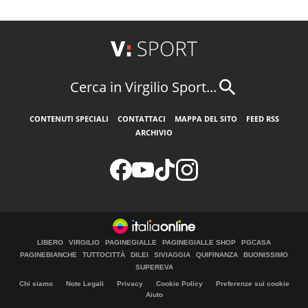
Cerca in Virgilio Sport...
CONTENUTI SPECIALI
CONTATTACI
MAPPA DEL SITO
FEED RSS
ARCHIVIO
LIBERO
VIRGILIO
PAGINEGIALLE
PAGINEGIALLE SHOP
PGCASA
PAGINEBIANCHE
TUTTOCITTÀ
DILEI
SIVIAGGIA
QUIFINANZA
BUONISSIMO
SUPEREVA
Chi siamo
Note Legali
Privacy
Cookie Policy
Preferenze sui cookie
Aiuto