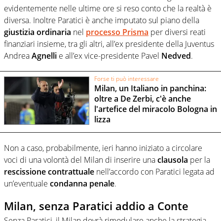
evidentemente nelle ultime ore si reso conto che la realtà è
diversa. Inoltre Paratici è anche imputato sul piano della
giustizia
ordinaria
nel
processo
Prisma
per diversi reati
finanziari insieme, tra gli altri, all’ex presidente della Juventus
Andrea
Agnelli
e all’ex vice-presidente Pavel
Nedved
.
Forse ti può interessare
Milan, un Italiano in panchina:
oltre a De Zerbi, c'è anche
l'artefice del miracolo Bologna in
lizza
Non a caso, probabilmente, ieri hanno iniziato a circolare
voci di una volontà del Milan di inserire una
clausola
per la
rescissione
contrattuale
nell’accordo con Paratici legata ad
un’eventuale
condanna
penale
.
Milan, senza Paratici addio a Conte
Senza Paratici, il Milan dovrà rimodulare anche la strategia