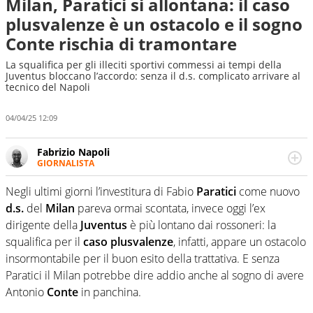
Milan, Paratici si allontana: il caso
plusvalenze è un ostacolo e il sogno
Conte rischia di tramontare
La squalifica per gli illeciti sportivi commessi ai tempi della
Juventus bloccano l’accordo: senza il d.s. complicato arrivare al
tecnico del Napoli
04/04/25 12:09
Fabrizio Napoli
GIORNALISTA
Giornalista professionista, per Virgilio Sport segue anche
il calcio ma è con la pallanuoto che esalta competenze e
Negli ultimi giorni l’investitura di Fabio
Paratici
come nuovo
passioni. Cura la comunicazione di HaBaWaBa, il più
d.s.
del
Milan
pareva ormai scontata, invece oggi l’ex
grande festival di waterpolo per bambini al mondo
dirigente della
Juventus
è più lontano dai rossoneri: la
squalifica per il
caso
plusvalenze
, infatti, appare un ostacolo
insormontabile per il buon esito della trattativa. E senza
Paratici il Milan potrebbe dire addio anche al sogno di avere
Antonio
Conte
in panchina.