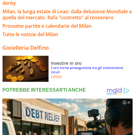
derby
Milan, la lunga estate di Leao: dalla delusione Mondiale a
quella del mercato. Rafa “costretto” al rossonero
Prossime partite e calendario del Milan
Tutte le notizie del Milan
Gioielleria Delfino
Investire in oro
L’oro torna protagonista tra gli investimenti
sicuri
LEGGI