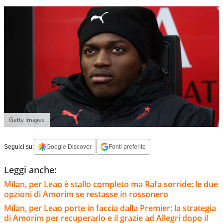
Getty Images
Seguici su:
Google Discover
Fonti preferite
Leggi anche:
Milan, per Leao è stallo completo ma Rafa sorride: le due
opzioni di Amorim se restasse in rossonero
Milan, per Leao porte in faccia dalla Premier: la strategia
di Amorim per recuperarlo e il grazie ad Allegri dopo il